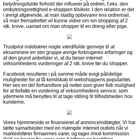
betydningsfulde forhold der influerer på ordren, f.eks. den
ombytningsrettighed e-shoppen tilsikrer. I den relation er det
i øvrigt afgørende, at man stadig opbevarer ens ordremail,
så man fremadrettet vil kunne vidne om sin shopping af 2
stk. knive, uanset om man shopper til en dreng eller pige.
Trustpilot indebærer nogle værdifulde genveje til at
eksaminere en stor gruppe øvrige forbrugeres erfaringer og
af den grund anbefaler vi, at du beser internet
virksomhedens vurderinger af 2 stk. knive før du shopper.
Facebook resulterer i på samme måde evigt pålidelige
muligheder for at få kendskab til webshoppens popularitet.
Her ses en del forhandlere på nettet som giver folk mulighed
for at forfatte en vurdering af virksomhedens service, som
ydermere må benyttes til at tage stilling til tilfredsheden hos
kunderne.
Vores hjemmeside er finansieret af annonceindtægter. Vi har
tætte samarbejder med en mængde internet outlets når vi
markedsfører firmaernes varer, og tager imod kommission