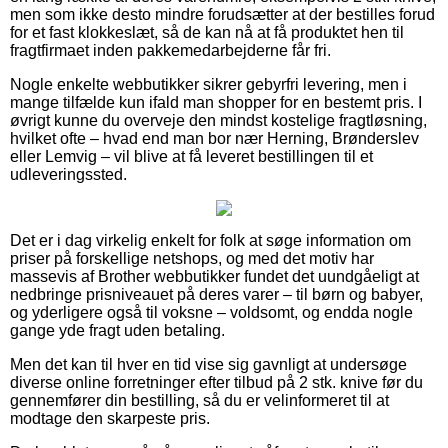
men som ikke desto mindre forudsætter at der bestilles forud
for et fast klokkeslæt, så de kan nå at få produktet hen til
fragtfirmaet inden pakkemedarbejderne får fri.
Nogle enkelte webbutikker sikrer gebyrfri levering, men i
mange tilfælde kun ifald man shopper for en bestemt pris. I
øvrigt kunne du overveje den mindst kostelige fragtløsning,
hvilket ofte – hvad end man bor nær Herning, Brønderslev
eller Lemvig – vil blive at få leveret bestillingen til et
udleveringssted.
Det er i dag virkelig enkelt for folk at søge information om
priser på forskellige netshops, og med det motiv har
massevis af Brother webbutikker fundet det uundgåeligt at
nedbringe prisniveauet på deres varer – til børn og babyer,
og yderligere også til voksne – voldsomt, og endda nogle
gange yde fragt uden betaling.
Men det kan til hver en tid vise sig gavnligt at undersøge
diverse online forretninger efter tilbud på 2 stk. knive før du
gennemfører din bestilling, så du er velinformeret til at
modtage den skarpeste pris.