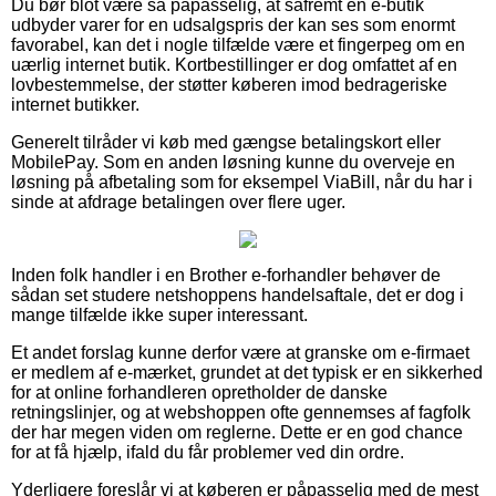
Du bør blot være så påpasselig, at såfremt en e-butik
udbyder varer for en udsalgspris der kan ses som enormt
favorabel, kan det i nogle tilfælde være et fingerpeg om en
uærlig internet butik. Kortbestillinger er dog omfattet af en
lovbestemmelse, der støtter køberen imod bedrageriske
internet butikker.
Generelt tilråder vi køb med gængse betalingskort eller
MobilePay. Som en anden løsning kunne du overveje en
løsning på afbetaling som for eksempel ViaBill, når du har i
sinde at afdrage betalingen over flere uger.
Inden folk handler i en Brother e-forhandler behøver de
sådan set studere netshoppens handelsaftale, det er dog i
mange tilfælde ikke super interessant.
Et andet forslag kunne derfor være at granske om e-firmaet
er medlem af e-mærket, grundet at det typisk er en sikkerhed
for at online forhandleren opretholder de danske
retningslinjer, og at webshoppen ofte gennemses af fagfolk
der har megen viden om reglerne. Dette er en god chance
for at få hjælp, ifald du får problemer ved din ordre.
Yderligere foreslår vi at køberen er påpasselig med de mest