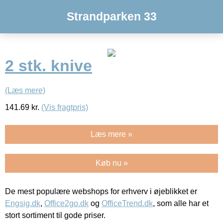
Strandparken 33
2 stk. knive
(Læs mere)
141.69
kr.
(Vis fragtpris)
Læs mere »
Køb nu »
De mest populære webshops for erhverv i øjeblikket er
Engsig.dk
,
Office2go.dk
og
OfficeTrend.dk
, som alle har et
stort sortiment til gode priser.