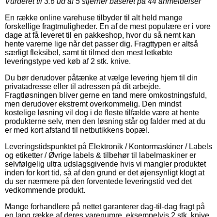
Vurderet til
3.6
ud af 5 stjerner baseret på
44
anmeldelser
En række online varehuse tilbyder til alt held mange
forskellige fragtmuligheder. En af de mest populære er i vore
dage at få leveret til en pakkeshop, hvor du så nemt kan
hente varerne lige når det passer dig. Fragttypen er altså
særligt fleksibel, samt tit tilmed den mest letkøbte
leveringstype ved køb af 2 stk. knive.
Du bør derudover påtænke at vælge levering hjem til din
privatadresse eller til adressen på dit arbejde.
Fragtløsningen bliver gerne en tand mere omkostningsfuld,
men derudover ekstremt overkommelig. Den mindst
kostelige løsning vil dog i de fleste tilfælde være at hente
produkterne selv, men den løsning står og falder med at du
er med kort afstand til netbutikkens bopæl.
Leveringstidspunktet på Elektronik / Kontormaskiner / Labels
og etiketter / Øvrige labels & tilbehør til labelmaskiner er
selvfølgelig ultra udslagsgivende hvis vi mangler produktet
inden for kort tid, så af den grund er det øjensynligt klogt at
du ser nærmere på den forventede leveringstid ved det
vedkommende produkt.
Mange forhandlere på nettet garanterer dag-til-dag fragt på
en lang række af deres varenumre, eksempelvis 2 stk. knive,