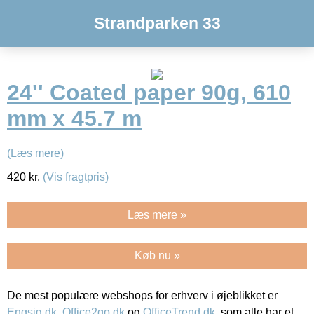
Strandparken 33
24'' Coated paper 90g, 610
mm x 45.7 m
(Læs mere)
420
kr.
(Vis fragtpris)
Læs mere »
Køb nu »
De mest populære webshops for erhverv i øjeblikket er
Engsig.dk
,
Office2go.dk
og
OfficeTrend.dk
, som alle har et