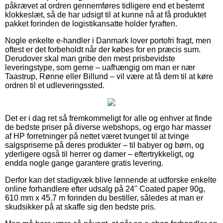
påkrævet at ordren gennemføres tidligere end et bestemt
klokkeslæt, så de har udsigt til at kunne nå at få produktet
pakket forinden de logistikansatte holder fyraften.
Nogle enkelte e-handler i Danmark lover portofri fragt, men
oftest er det forbeholdt når der købes for en præcis sum.
Derudover skal man gribe den mest prisbevidste
leveringstype, som gerne – uafhængig om man er nær
Taastrup, Rønne eller Billund – vil være at få dem til at køre
ordren til et udleveringssted.
Det er i dag ret så fremkommeligt for alle og enhver at finde
de bedste priser på diverse webshops, og ergo har masser
af HP forretninger på nettet været tvunget til at tvinge
salgspriserne på deres produkter – til babyer og børn, og
yderligere også til herrer og damer – eftertrykkeligt, og
endda nogle gange garantere gratis levering.
Derfor kan det stadigvæk blive lønnende at udforske enkelte
online forhandlere efter udsalg på 24'' Coated paper 90g,
610 mm x 45.7 m forinden du bestiller, således at man er
skudsikker på at skaffe sig den bedste pris.