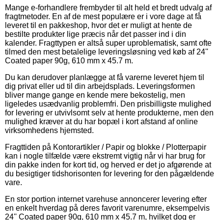
Mange e-forhandlere frembyder til alt held et bredt udvalg af
fragtmetoder. En af de mest populære er i vore dage at få
leveret til en pakkeshop, hvor det er muligt at hente de
bestilte produkter lige præcis når det passer ind i din
kalender. Fragttypen er altså super uproblematisk, samt ofte
tilmed den mest betalelige leveringsløsning ved køb af 24''
Coated paper 90g, 610 mm x 45.7 m.
Du kan derudover planlægge at få varerne leveret hjem til
dig privat eller ud til din arbejdsplads. Leveringsformen
bliver mange gange en kende mere bekostelig, men
ligeledes usædvanlig problemfri. Den prisbilligste mulighed
for levering er utvivlsomt selv at hente produkterne, men den
mulighed kræver at du har bopæl i kort afstand af online
virksomhedens hjemsted.
Fragttiden på Kontorartikler / Papir og blokke / Plotterpapir
kan i nogle tilfælde være ekstremt vigtig når vi har brug for
din pakke inden for kort tid, og herved er det jo afgørende at
du besigtiger tidshorisonten for levering for den pågældende
vare.
En stor portion internet varehuse annoncerer levering efter
en enkelt hverdag på deres favorit varenumre, eksempelvis
24'' Coated paper 90g, 610 mm x 45.7 m, hvilket dog er