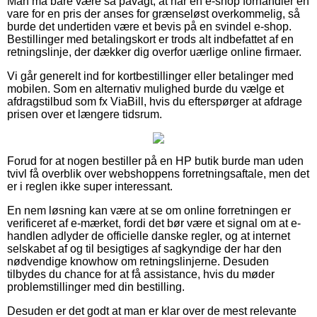
Man må bare være så påvagt, at når en e-shop forhandler en
vare for en pris der anses for grænseløst overkommelig, så
burde det undertiden være et bevis på en svindel e-shop.
Bestillinger med betalingskort er trods alt indbefattet af en
retningslinje, der dækker dig overfor uærlige online firmaer.
Vi går generelt ind for kortbestillinger eller betalinger med
mobilen. Som en alternativ mulighed burde du vælge et
afdragstilbud som fx ViaBill, hvis du efterspørger at afdrage
prisen over et længere tidsrum.
Forud for at nogen bestiller på en HP butik burde man uden
tvivl få overblik over webshoppens forretningsaftale, men det
er i reglen ikke super interessant.
En nem løsning kan være at se om online forretningen er
verificeret af e-mærket, fordi det bør være et signal om at e-
handlen adlyder de officielle danske regler, og at internet
selskabet af og til besigtiges af sagkyndige der har den
nødvendige knowhow om retningslinjerne. Desuden
tilbydes du chance for at få assistance, hvis du møder
problemstillinger med din bestilling.
Desuden er det godt at man er klar over de mest relevante