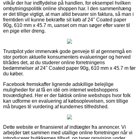
vilkår der har indflydelse på handlen, for eksempel hvilken
ombytningspolitik online shoppen har. I den sammenhæng
er det tillige vigtigt, at man altid bevarer sin faktura, så man i
fremtiden vil kunne bekræfte sit køb af 24'' Coated paper
90g, 610 mm x 45.7 m, uanset om man søger efter varer til
en pige eller dreng.
Trustpilot yder immervæk gode genveje til at gennemgå en
stor portion aktuelle konsumenters evalueringer og herved
tilrådes det, at du studerer online forretningens
bedømmelser af 24'' Coated paper 90g, 610 mm x 45.7 m før
du køber.
Facebook fremskaffer lignende adskillige belejlige
muligheder for at få en idé om internet webshoppens
troværdighed. Her er der faktisk online webshops hvor folk
kan udforme en evaluering af købsoplevelsen, som tillige
må bruges til vurdering af kundernes tilfredshed.
Dette website er finansieret af indtægter fra annoncer. Vi
arbejder tæt sammen med utallige online forretninger når vi
introducerer butikkernes tilbud, og tager provision under