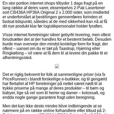
En stor portion internet shops tilbyder 1 dags fragt på en
lang række af deres varer, eksempelvis 2-Pak Lasertoner
sort CB436A HP36A Original 2 x 2.000 sider, som imidlertid
er underforstået at bestillingen gennemføres forinden et
fastsat tidspunkt, således at de med sikkerhed kan nå at få
dit nye produkt klar før logistikpersonalet holder fyraften.
Visse internet forretninger sikrer gebyrfri levering, men oftest
forudsætter det at der handles for et bestemt beløb. Desuden
burde man overveje den mindst kostelige form for fragt, der
oftest – uanset om du er tæt på Taastrup, Hjørring eller
Ringkøbing – vil være at få dem til at levere din pakke til et
afhentningssted.
Det er rigtig bekvemt for folk at sammenligne priser (via fx
PriceRunner) i blandt forskellige e-butikker, og til gengæld
har flertallet af HP forretninger på nettet været nødt til at
trykke priserne på mange af deres produkter – til børn og
babyer, lige så vel som til herrer og damer – kolossalt, og
endda nogle gange garantere fragt uden beregning.
Men det kan ikke desto mindre blive indbringende at se
nærmere på en række online forhandlere efter tilbud på 2-