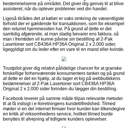
bestemmelserne på området. Det giver dig genvej til at blive
assisteret, når du oplever problemer ved din handel.
Ligeså tilrådes det at køber er vaks omkring de væsentligste
forhold der er gældende for transaktionen, som for eksempel
den returret hjemmesiden har. På grund af dette er det
samtidig afgørende, at man stadig bevarer ens faktura, så
man i fremtiden vil kunne påvise sin bestilling af 2-Pak
Lasertoner sort CB436A HP36A Original 2 x 2.000 sider,
ligegyldigt om du leder efter en vare til en mand eller kvinde.
Trustpilot giver dig relativt pålidelige chancer for at granske
forskellige forhenværende konsumenters tanker og på grund
af dette er det en hjælp, at du tager et kig på webbutikkens
bedømmelser af 2-Pak Lasertoner sort CB436A HP36A
Original 2 x 2.000 sider forinden du lægger din bestilling.
Facebook leverer på samme måde tilpas relevante metoder
til at få indsigt i e-forretningens kundetilfredshed. Tilmed
møder vi en del internet firmaer hvor kunder kan tilkendegive
en kritik af virksomhedens service, hvilket tilmed burde
benyttes til afvejning af tidligere kunders oplevelser.