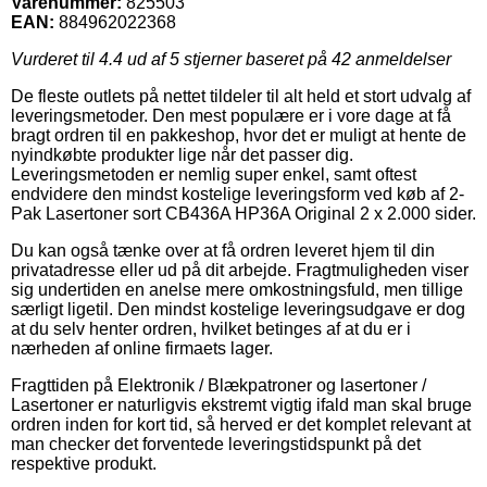
Varenummer:
825503
EAN:
884962022368
Vurderet til
4.4
ud af 5 stjerner baseret på
42
anmeldelser
De fleste outlets på nettet tildeler til alt held et stort udvalg af
leveringsmetoder. Den mest populære er i vore dage at få
bragt ordren til en pakkeshop, hvor det er muligt at hente de
nyindkøbte produkter lige når det passer dig.
Leveringsmetoden er nemlig super enkel, samt oftest
endvidere den mindst kostelige leveringsform ved køb af 2-
Pak Lasertoner sort CB436A HP36A Original 2 x 2.000 sider.
Du kan også tænke over at få ordren leveret hjem til din
privatadresse eller ud på dit arbejde. Fragtmuligheden viser
sig undertiden en anelse mere omkostningsfuld, men tillige
særligt ligetil. Den mindst kostelige leveringsudgave er dog
at du selv henter ordren, hvilket betinges af at du er i
nærheden af online firmaets lager.
Fragttiden på Elektronik / Blækpatroner og lasertoner /
Lasertoner er naturligvis ekstremt vigtig ifald man skal bruge
ordren inden for kort tid, så herved er det komplet relevant at
man checker det forventede leveringstidspunkt på det
respektive produkt.