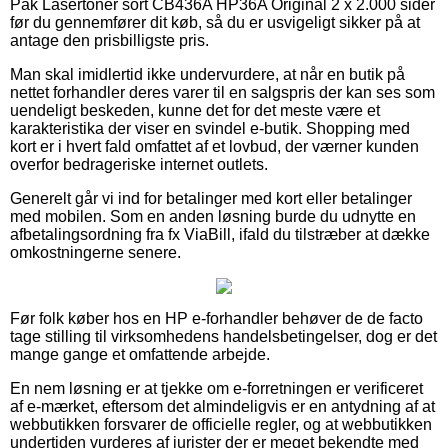
Pak Lasertoner sort CB436A HP36A Original 2 x 2.000 sider
før du gennemfører dit køb, så du er usvigeligt sikker på at
antage den prisbilligste pris.
Man skal imidlertid ikke undervurdere, at når en butik på
nettet forhandler deres varer til en salgspris der kan ses som
uendeligt beskeden, kunne det for det meste være et
karakteristika der viser en svindel e-butik. Shopping med
kort er i hvert fald omfattet af et lovbud, der værner kunden
overfor bedrageriske internet outlets.
Generelt går vi ind for betalinger med kort eller betalinger
med mobilen. Som en anden løsning burde du udnytte en
afbetalingsordning fra fx ViaBill, ifald du tilstræber at dække
omkostningerne senere.
Før folk køber hos en HP e-forhandler behøver de de facto
tage stilling til virksomhedens handelsbetingelser, dog er det
mange gange et omfattende arbejde.
En nem løsning er at tjekke om e-forretningen er verificeret
af e-mærket, eftersom det almindeligvis er en antydning af at
webbutikken forsvarer de officielle regler, og at webbutikken
undertiden vurderes af jurister der er meget bekendte med