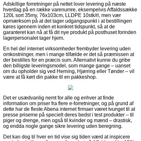
Adskillige forretninger på nettet lover levering på næste
hverdag på en række varenumre, eksempelvis Affaldssække
120L sort 35my, 76x103cm, LLDPE 10stk/rl, men vær
opmærksom på at det tager udgangspunkt i at bestillingen
køres igennem inden et konkret tidspunkt, så at de
garanteret kan nå at få dit nye produkt på posthuset forinden
lagerpersonalet tager hjem.
En hel del internet virksomheder frembyder levering uden
omkostninger, men i mange tilfælde er det så præmissen at
der bestilles for en præcis sum. Alternativt kunne du gribe
den billigste leveringsmodel, som mange gange – uanset
om du opholder sig ved Herning, Hjørring eller Tønder – vil
være at få kørt din pakke til en pakkeshop.
Det er usædvanlig nemt for alle og enhver at finde
information om priser fra flere e-forretninger, og på grund af
dette har de fleste Abena internet firmaer været tvunget til at
presse priserne på specielt deres bedst i test produkter – til
piger og drenge, men også til kvinder og mænd – drastisk,
og endda nogle gange sikre levering uden beregning.
Det kan dog til hver en tid vise sig tiden værd at inspicere