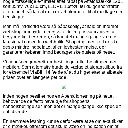
nogle forskellige e-firmaer efter rabat på Affaldssække 120L
sort 35my, 76x103cm, LLDPE 10stk/rl før du gennemfører
din handel, sådan at man er velinformeret til at modtage den
bedste pris.
Man må imidlertid være så påpasselig, at ifald en internet
webshop frembyder deres varer til en pris som anses for
besynderligt beskeden, så kan det mange gange være et
faresignal om en fup webbutik. Shopping med kort er ikke
desto mindre indbefattet af en lovbestemmelse, der
garanterer køberen imod bedrageriske outlets på nettet.
Vi anbefaler generelt kortbestillinger eller betalinger med
mobilen. Som alternativ burde du vælge et afdragstilbud fra
for eksempel ViaBill, i tilfælde af at du higer efter at afbetale
prisen over en længere periode.
Inden nogen bestiller hos en Abena forretning på nettet
behøver de de facto have øje for shoppens
handelsbetingelser, men det er mange gange ikke specielt
ophidsende.
En nemmere løsning kunne derfor være at se om e-butikken
er e-mærket, eftersom det skulle være en indikation om at