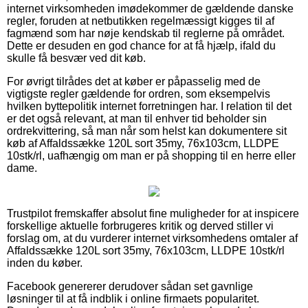
internet virksomheden imødekommer de gældende danske
regler, foruden at netbutikken regelmæssigt kigges til af
fagmænd som har nøje kendskab til reglerne på området.
Dette er desuden en god chance for at få hjælp, ifald du
skulle få besvær ved dit køb.
For øvrigt tilrådes det at køber er påpasselig med de
vigtigste regler gældende for ordren, som eksempelvis
hvilken byttepolitik internet forretningen har. I relation til det
er det også relevant, at man til enhver tid beholder sin
ordrekvittering, så man når som helst kan dokumentere sit
køb af Affaldssække 120L sort 35my, 76x103cm, LLDPE
10stk/rl, uafhængig om man er på shopping til en herre eller
dame.
Trustpilot fremskaffer absolut fine muligheder for at inspicere
forskellige aktuelle forbrugeres kritik og derved stiller vi
forslag om, at du vurderer internet virksomhedens omtaler af
Affaldssække 120L sort 35my, 76x103cm, LLDPE 10stk/rl
inden du køber.
Facebook genererer derudover sådan set gavnlige
løsninger til at få indblik i online firmaets popularitet.