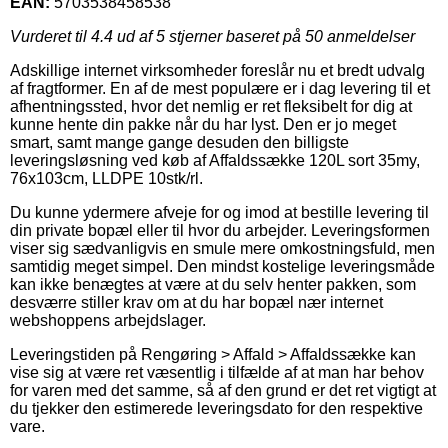
EAN:
5703538458538
Vurderet til
4.4
ud af 5 stjerner baseret på
50
anmeldelser
Adskillige internet virksomheder foreslår nu et bredt udvalg
af fragtformer. En af de mest populære er i dag levering til et
afhentningssted, hvor det nemlig er ret fleksibelt for dig at
kunne hente din pakke når du har lyst. Den er jo meget
smart, samt mange gange desuden den billigste
leveringsløsning ved køb af Affaldssække 120L sort 35my,
76x103cm, LLDPE 10stk/rl.
Du kunne ydermere afveje for og imod at bestille levering til
din private bopæl eller til hvor du arbejder. Leveringsformen
viser sig sædvanligvis en smule mere omkostningsfuld, men
samtidig meget simpel. Den mindst kostelige leveringsmåde
kan ikke benægtes at være at du selv henter pakken, som
desværre stiller krav om at du har bopæl nær internet
webshoppens arbejdslager.
Leveringstiden på Rengøring > Affald > Affaldssække kan
vise sig at være ret væsentlig i tilfælde af at man har behov
for varen med det samme, så af den grund er det ret vigtigt at
du tjekker den estimerede leveringsdato for den respektive
vare.