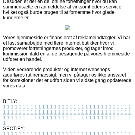
Desuden er der en del online forretninger hvor du kan
sammensætte en anmeldelse af virksomhedens service,
hvilket også burde bruges til at fornemme hvor glade
kunderne er.
Vores hjemmeside er finansieret af reklameindtægter. Vi har
et fast samarbejde med flere internet butikker hvor vi
promoverer forretningernes produkter, og tager imod
kommission ifald en af de besøgende på vores hjemmeside
udfører en handel.
Viden vedrørende produkter og internet webshops
ajourføres rutinemæssigt, men vi påtager os ikke ansvaret
for korrektioner der er udført siden vi sidste gang opdaterede
vores data.
BITLY:
1
1
1
1
1
1
1
1
1
1
1
1
1
1
1
1
1
1
1
1
1
1
1
1
1
1
1
1
1
1
1
1
1
1
1
1
1
1
1
1
1
1
1
1
1
1
1
1
1
1
1
1
1
1
1
1
1
1
1
1
1
1
1
1
1
1
1
1
1
1
1
1
1
1
1
1
1
1
1
1
1
1
1
1
1
1
1
1
1
1
1
1
1
1
1
1
1
1
1
1
SPOTIFY:
1
1
1
1
1
1
1
1
1
1
1
1
1
1
1
1
1
1
1
1
1
1
1
1
1
1
1
1
1
1
1
1
1