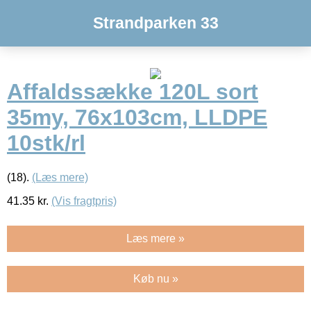
Strandparken 33
Affaldssække 120L sort
35my, 76x103cm, LLDPE
10stk/rl
(18).
(Læs mere)
41.35
kr.
(Vis fragtpris)
Læs mere »
Køb nu »