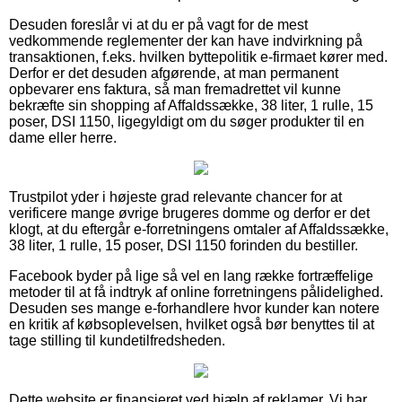
Desuden foreslår vi at du er på vagt for de mest
vedkommende reglementer der kan have indvirkning på
transaktionen, f.eks. hvilken byttepolitik e-firmaet kører med.
Derfor er det desuden afgørende, at man permanent
opbevarer ens faktura, så man fremadrettet vil kunne
bekræfte sin shopping af Affaldssække, 38 liter, 1 rulle, 15
poser, DSI 1150, ligegyldigt om du søger produkter til en
dame eller herre.
Trustpilot yder i højeste grad relevante chancer for at
verificere mange øvrige brugeres domme og derfor er det
klogt, at du eftergår e-forretningens omtaler af Affaldssække,
38 liter, 1 rulle, 15 poser, DSI 1150 forinden du bestiller.
Facebook byder på lige så vel en lang række fortræffelige
metoder til at få indtryk af online forretningens pålidelighed.
Desuden ses mange e-forhandlere hvor kunder kan notere
en kritik af købsoplevelsen, hvilket også bør benyttes til at
tage stilling til kundetilfredsheden.
Dette website er finansieret ved hjælp af reklamer. Vi har