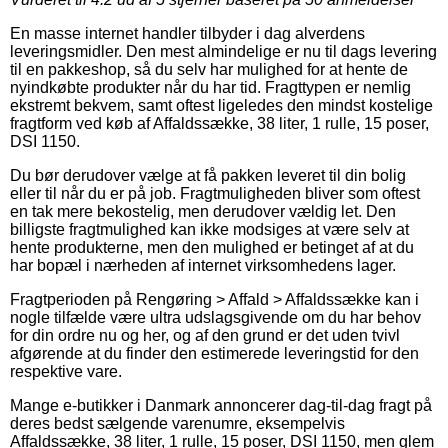
En masse internet handler tilbyder i dag alverdens
leveringsmidler. Den mest almindelige er nu til dags levering
til en pakkeshop, så du selv har mulighed for at hente de
nyindkøbte produkter når du har tid. Fragttypen er nemlig
ekstremt bekvem, samt oftest ligeledes den mindst kostelige
fragtform ved køb af Affaldssække, 38 liter, 1 rulle, 15 poser,
DSI 1150.
Du bør derudover vælge at få pakken leveret til din bolig
eller til når du er på job. Fragtmuligheden bliver som oftest
en tak mere bekostelig, men derudover vældig let. Den
billigste fragtmulighed kan ikke modsiges at være selv at
hente produkterne, men den mulighed er betinget af at du
har bopæl i nærheden af internet virksomhedens lager.
Fragtperioden på Rengøring > Affald > Affaldssække kan i
nogle tilfælde være ultra udslagsgivende om du har behov
for din ordre nu og her, og af den grund er det uden tvivl
afgørende at du finder den estimerede leveringstid for den
respektive vare.
Mange e-butikker i Danmark annoncerer dag-til-dag fragt på
deres bedst sælgende varenumre, eksempelvis
Affaldssække, 38 liter, 1 rulle, 15 poser, DSI 1150, men glem