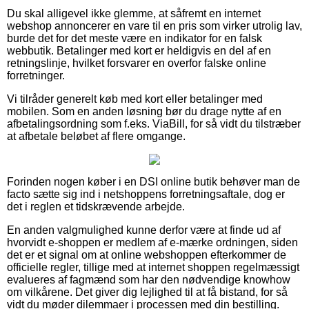
Du skal alligevel ikke glemme, at såfremt en internet
webshop annoncerer en vare til en pris som virker utrolig lav,
burde det for det meste være en indikator for en falsk
webbutik. Betalinger med kort er heldigvis en del af en
retningslinje, hvilket forsvarer en overfor falske online
forretninger.
Vi tilråder generelt køb med kort eller betalinger med
mobilen. Som en anden løsning bør du drage nytte af en
afbetalingsordning som f.eks. ViaBill, for så vidt du tilstræber
at afbetale beløbet af flere omgange.
Forinden nogen køber i en DSI online butik behøver man de
facto sætte sig ind i netshoppens forretningsaftale, dog er
det i reglen et tidskrævende arbejde.
En anden valgmulighed kunne derfor være at finde ud af
hvorvidt e-shoppen er medlem af e-mærke ordningen, siden
det er et signal om at online webshoppen efterkommer de
officielle regler, tillige med at internet shoppen regelmæssigt
evalueres af fagmænd som har den nødvendige knowhow
om vilkårene. Det giver dig lejlighed til at få bistand, for så
vidt du møder dilemmaer i processen med din bestilling.