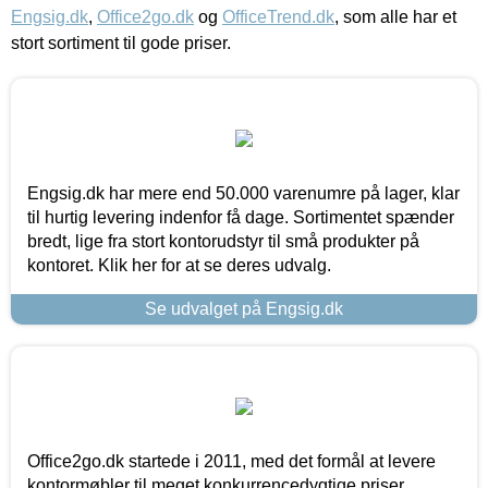
Engsig.dk
,
Office2go.dk
og
OfficeTrend.dk
, som alle har et
stort sortiment til gode priser.
Engsig.dk har mere end 50.000 varenumre på lager, klar
til hurtig levering indenfor få dage. Sortimentet spænder
bredt, lige fra stort kontorudstyr til små produkter på
kontoret. Klik her for at se deres udvalg.
Se udvalget på Engsig.dk
Office2go.dk startede i 2011, med det formål at levere
kontormøbler til meget konkurrencedygtige priser,