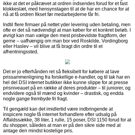
ikke at det er påkrævet at ordren indsendes forud for et fast
klokkeslæt, med hensynstagen til at de har en chance for at
nå at få ordren fikset før medarbejderne får fri.
Indtil flere firmaer på nettet yder levering uden betaling, men
ofte er det så nødvendigt at man køber for et konkret beløb. I
øvrigt kan man vælge den mest prisbevidste fragtform, der
gerne – uafhængig om man bor ved Roskilde, Vordingborg
eller Haslev – vil blive at få bragt din ordre til et
afhentningssted.
Det er jo efterhånden ret så fleksibelt for købere at lave
prissammenligning fra forskellige e-handler, og til tak har en
hel del DSI internet butikker ikke kunne slippe for at presse
prisniveauet på en række af deres produkter – til juniorer, og
endvidere også til mænd og kvinder – drastisk, og endda
nogle gange frembyde fri fragt.
Til gengæld kan det imidlertid være indbringende at
inspicere nogle få internet forhandlere efter udsalg på
Affaldssække, 38 liter, 1 rulle, 15 poser, DSI 1150 forud for at
du shopper, således at man er på den sikre side med at
antage den mindst kostelige pris.