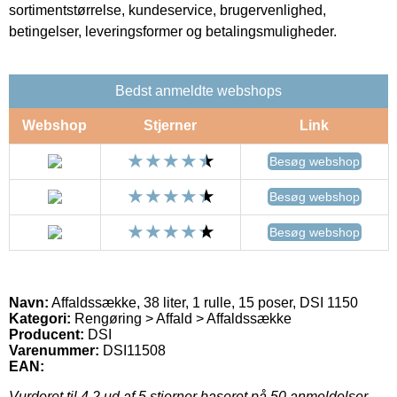
sortimentstørrelse, kundeservice, brugervenlighed,
betingelser, leveringsformer og betalingsmuligheder.
Bedst anmeldte webshops
Webshop
Stjerner
Link
Besøg webshop
Besøg webshop
Besøg webshop
Navn:
Affaldssække, 38 liter, 1 rulle, 15 poser, DSI 1150
Kategori:
Rengøring > Affald > Affaldssække
Producent:
DSI
Varenummer:
DSI11508
EAN:
Vurderet til
4.2
ud af 5 stjerner baseret på
50
anmeldelser