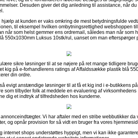
lser. Desuden giver det dig anledning til assistance, når du b
l.
 hjælp at kunden er vaks omkring de mest betydningsfulde vedtæg
ionen, til eksempel hvilken ombytningsrettighed webshoppen til
 man når som helst gemmer ens ordremail, således man når som he
blå 550x1030mm Luksus 10stk/rul, uanset om man efterspørger p
ulære sikre løsninger til at se nøjere på ret mange tidligere brug
r et kig på e-forhandlerens ratings af Affaldssække plastik blå
erer din ordre.
 evigt anstændige løsninger til at få et kig ind i e-butikkens 
ere som tilbyder folk at meddele en evaluering af virksomhedens 
nne dig et indtryk af tilfredsheden hos kunderne.
 annonceindtægter. Vi har aftaler med en stribe webbutikker da v
, og opnår provision for så vidt en bruger fra vores hjemmeside
og internet shops understøttes hyppigt, men vi kan ikke garanter