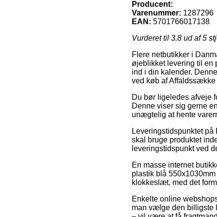
Producent:
Varenummer:
1287296
EAN:
5701766017138
Vurderet til
3.8
ud af 5 st
Flere netbutikker i Danmar
øjeblikket levering til 
ind i din kalender. Denn
ved køb af Affaldssække
Du bør ligeledes afveje fo
Denne viser sig gerne en
unægtelig at hente varer
Leveringstidspunktet på 
skal bruge produktet inde
leveringstidspunkt ved 
En masse internet butik
plastik blå 550x1030mm L
klokkeslæt, med det formå
Enkelte online webshops s
man vælge den billigste
– vil være at få fragtmand