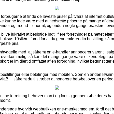
 forbrugerne at finde de laveste priser på tværs af internet outle
kke kunne lade være med at nedsætte priserne på mange af deres
 kvinder og mænd – enormt, og endda nogle gange præstere leve
live lukrativt at besigtige indtil flere forretninger på nettet efte
uksus 10stk/rul forud for at du gennemfører din bestilling, så m
peste pris.
hyggelig med, at såfremt en e-handler annoncerer varer til salg
 overkommelig, så kan det mange gange være et kendetegn på 
skort er imidlertid omfattet af en forordning, hvilket begunstiger
rtbestillinger eller betalinger med mobilen. Som en anden løsni
 ViaBill, såfremt du tilstræber at honorere beløbet over en period
online forretning behøver man i og for sig gennemløbe deres han
rsomt.
ndersøge hvorvidt webbutikken er e-mærket medlem, fordi det bø
ke love, og at e-forhandleren løbende besøges af sagkyndige 