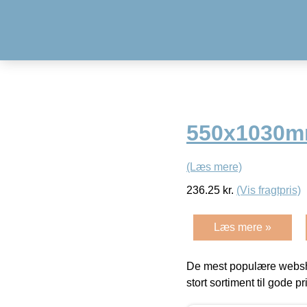
550x1030mm
(Læs mere)
236.25
kr.
(Vis fragtpris)
Læs mere »
De mest populære websho
stort sortiment til gode pr