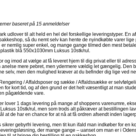
jerner baseret på
15
anmeldelser
k udlover til alt held en hel del forskellige leveringstyper. En af 
en pakkeshop, så du nemt selv kan hente de nyindkøbte varer lige
e er nemlig super enkel, og mange gange tilmed den mest betale
 plastik blå 550x1030mm Luksus 10stk/rul.
r og imod at vælge at få leveret hjem til dig privat eller til adre
 anelse mere pebret, men ydermere vældig let gængelig. Den bi
ne selv, men den mulighed kræver at du befinder dig lige ved 
Rengøring / Affaldsposer og sække / Affaldssække er selvfølgelig
n for kort tid, og af den grund er det helt væsentligt at man stu
den pågældende vare.
ker lover 1 dags levering på mange af shoppens varenumre, ek
uksus 10stk/rul, men som trods alt påkræver at bestillingen lave
l at de har en chance for at nå at få ordren afsendt inden lagerp
ikrer gebyrfri levering, men tit kun ifald man indkøber for en k
 leveringsløsning, der mange gange – uanset om man er i Odens
en til at bringe din bestilling til en pakkeshop.