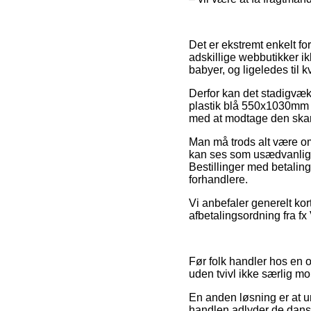
Det er ekstremt enkelt for
adskillige webbutikker i
babyer, og ligeledes til
Derfor kan det stadigvæk b
plastik blå 550x1030mm L
med at modtage den skar
Man må trods alt være om
kan ses som usædvanlig
Bestillinger med betaling
forhandlere.
Vi anbefaler generelt ko
afbetalingsordning fra fx
Før folk handler hos en 
uden tvivl ikke særlig mo
En anden løsning er at u
handlen adlyder de dans