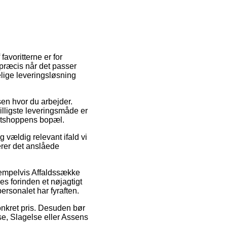
favoritterne er for
 præcis når det passer
lige leveringsløsning
ssen hvor du arbejder.
lligste leveringsmåde er
netshoppens bopæl.
 vældig relevant ifald vi
derer det anslåede
sempelvis Affaldssække
s forinden et nøjagtigt
ersonalet har fyraften.
onkret pris. Desuden bør
e, Slagelse eller Assens