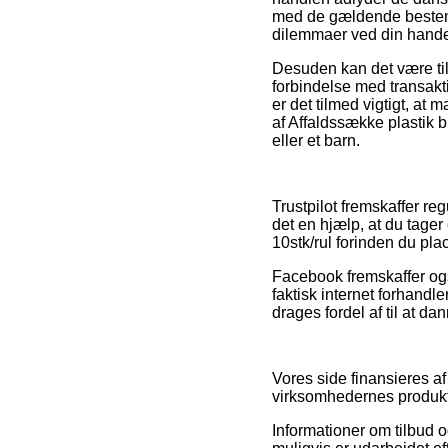
med de gældende bestemme
dilemmaer ved din hande
Desuden kan det være til
forbindelse med transakt
er det tilmed vigtigt, at
af Affaldssække plastik 
eller et barn.
Trustpilot fremskaffer reg
det en hjælp, at du tage
10stk/rul forinden du plac
Facebook fremskaffer også
faktisk internet forhandl
drages fordel af til at da
Vores side finansieres af
virksomhedernes produkter
Informationer om tilbud 