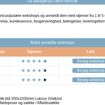
Se udvalget på OfficeTrend.dk
t populære webshops og anmeldt dem med stjerner fra 1 til 5 ud
rrelse, kundeservice, brugervenlighed, betingelser, leveringsfor
Bedst anmeldte webshops
op
Stjerner
Link
Besøg webshop
Besøg webshop
Besøg webshop
tik blå 550x1030mm Luksus 10stk/rul
faldsposer og sække / Affaldssække