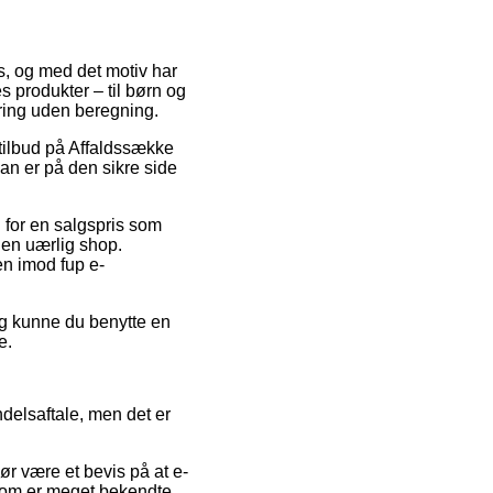
ts, og med det motiv har
 produkter – til børn og
ring uden beregning.
r tilbud på Affaldssække
an er på den sikre side
 for en salgspris som
en uærlig shop.
 en imod fup e-
ng kunne du benytte en
e.
delsaftale, men det er
r være et bevis på at e-
som er meget bekendte