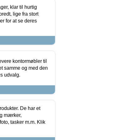
, klar til hurtig
edt, lige fra stort
er for at se deres
evere kontormøbler til
 det samme og med den
es udvalg.
rodukter. De har et
og mærker,
foto, tasker m.m. Klik