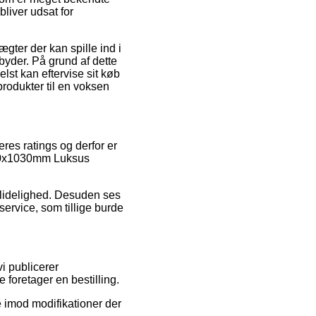
liver udsat for
ter der kan spille ind i
byder. På grund af dette
lst kan eftervise sit køb
rodukter til en voksen
eres ratings og derfor er
 550x1030mm Luksus
pålidelighed. Desuden ses
service, som tillige burde
i publicerer
 foretager en bestilling.
e imod modifikationer der