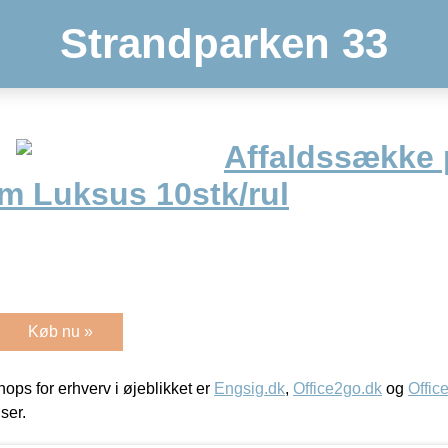
Strandparken 33
Affaldssække p
 Luksus 10stk/rul
Køb nu »
ps for erhverv i øjeblikket er
Engsig.dk
,
Office2go.dk
og
Offic
iser.