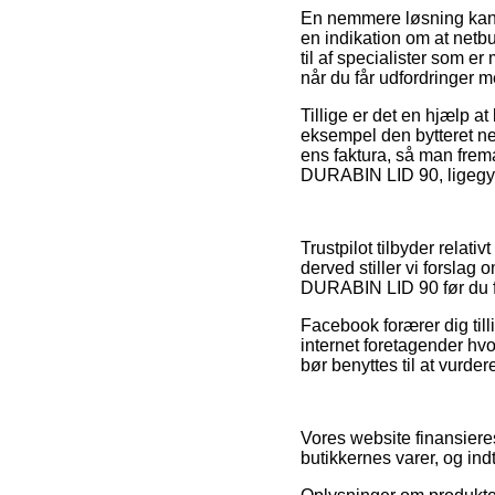
En nemmere løsning kan 
en indikation om at netbu
til af specialister som 
når du får udfordringer 
Tillige er det en hjælp a
eksempel den bytteret netb
ens faktura, så man frema
DURABIN LID 90, ligegyld
Trustpilot tilbyder relat
derved stiller vi forslag
DURABIN LID 90 før du f
Facebook forærer dig till
internet foretagender h
bør benyttes til at vurde
Vores website finansiere
butikkernes varer, og ind