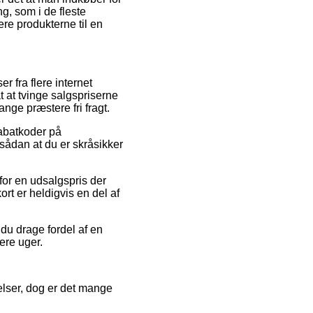
g, som i de fleste
ere produkterne til en
r fra flere internet
t at tvinge salgspriserne
ange præstere fri fragt.
rabatkoder på
sådan at du er skråsikker
for en udsalgspris der
rt er heldigvis en del af
du drage fordel af en
ere uger.
elser, dog er det mange