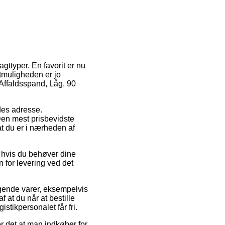
ttyper. En favorit er nu
tmuligheden er jo
 Affaldsspand, Låg, 90
jdes adresse.
Den mest prisbevidste
at du er i nærheden af
g hvis du behøver dine
n for levering ved det
lgende varer, eksempelvis
 at du når at bestille
stikpersonalet får fri.
 det at man indkøber for