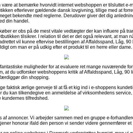
være at bemærke hvorvidt internet webshoppen er tilsluttet e-
tikken efterlever gældende dansk lovgivning, tillige med at forr
er meget bekendte med reglerne. Derudover giver det dig anlednin
med din handel.
t køber er obs på de mest vitale vedtægter der kan influere på tr
utikken tilsikrer. I relation til det er det også relevant, at man
drettet vil kunne eftervise bestillingen af Affaldsspand, Låg, 90 
igt om man er på udkig efter et produkt til en herre eller dame.
ivt fantastiske muligheder for at evaluere ret mange nuværende f
 om, at du udforsker webshoppens kritik af Affaldsspand, Låg, 90 l
ærdiggør din shopping.
ige faktisk ærlige genveje til at få et kig ind i e-shoppens kunde
vor du kan tilkendegive en anmeldelse af virksomhedens servi
re kundernes tilfredshed.
s af annoncer. Vi arbejder sammen med en gruppe e-forhandlere i
tjener honorar ifald den person vi sender videre gennemfører et