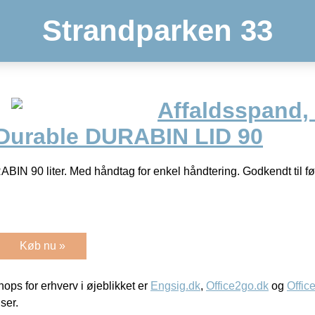
Strandparken 33
Affaldsspand, 
, Durable DURABIN LID 90
ABIN 90 liter. Med håndtag for enkel håndtering. Godkendt til f
Køb nu »
ps for erhverv i øjeblikket er
Engsig.dk
,
Office2go.dk
og
Offic
iser.