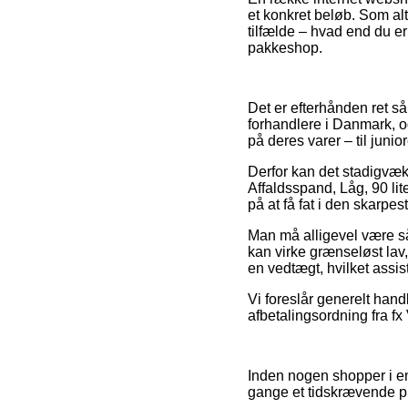
et konkret beløb. Som alt
tilfælde – hvad end du er
pakkeshop.
Det er efterhånden ret så 
forhandlere i Danmark, og
på deres varer – til junio
Derfor kan det stadigvæk
Affaldsspand, Låg, 90 li
på at få fat i den skarpest
Man må alligevel være så
kan virke grænseløst lav,
en vedtægt, hvilket assis
Vi foreslår generelt hand
afbetalingsordning fra fx
Inden nogen shopper i en
gange et tidskrævende pr