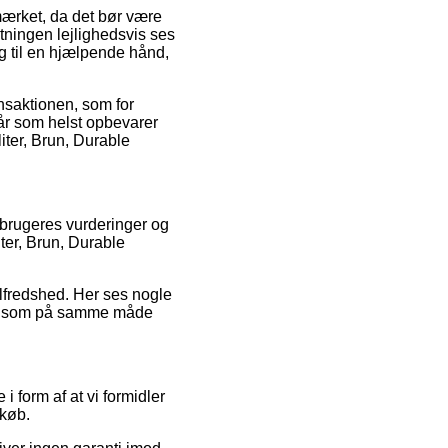
mærket, da det bør være
etningen lejlighedsvis ses
g til en hjælpende hånd,
ansaktionen, som for
 når som helst opbevarer
liter, Brun, Durable
orbrugeres vurderinger og
iter, Brun, Durable
tilfredshed. Her ses nogle
ce, som på samme måde
 form af at vi formidler
 køb.