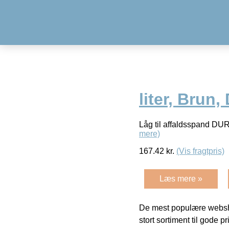
liter, Brun
Låg til affaldsspand DUR
mere)
167.42
kr.
(Vis fragtpris)
Læs mere »
De mest populære websho
stort sortiment til gode pr