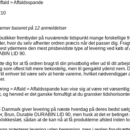
fald > Affaldsspande
210
jerner baseret på
12
anmeldelser
tikker frembyder på nuværende tidspunkt mange forskellige frag
r, hvor du selv afhenter ordren præcis når det passer dig. Frag
ftest ydermere den mest prisbevidste type af levering ved køb af
RABIN LID 90.
dig for at få ordren bragt til din privatbolig eller ud til dit arbe
g som oftest lidt mere bekostelig, men til gengæld yderst nem. 
g til enhver tid være selv at hente varerne, hvilket nødvendiggør 
er.
ing > Affald > Affaldsspande kan vise sig at være ret væsentli
t, og herved er det ganske fornuftigt at du gransker tidshorisonte
r i Danmark giver levering på næste hverdag på deres bedst sæ
er, Brun, Durable DURABIN LID 90, men husk at det er betinget af
 klokkeslæt, sådan at de kan nå at få produkterne afsted inden logi
ps præsterer levering uden beregning, men i reglen forudsætter