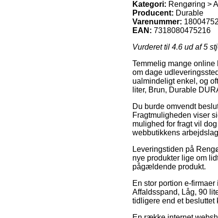
Kategori:
Rengøring > Af
Producent:
Durable
Varenummer:
1800475
EAN:
7318080475216
Vurderet til
4.6
ud af 5 st
Temmelig mange online bu
om dage udleveringsstede
ualmindeligt enkel, og o
liter, Brun, Durable DU
Du burde omvendt beslutte 
Fragtmuligheden viser si
mulighed for fragt vil do
webbutikkens arbejdslag
Leveringstiden på Rengør
nye produkter lige om lid
pågældende produkt.
En stor portion e-firmae
Affaldsspand, Låg, 90 lit
tidligere end et besluttet
En række internet websho