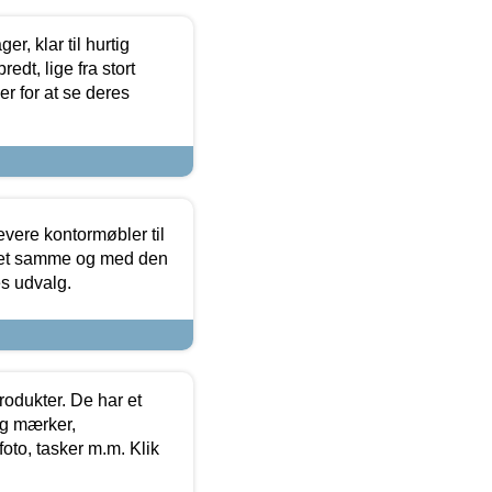
, klar til hurtig
edt, lige fra stort
er for at se deres
evere kontormøbler til
 det samme og med den
es udvalg.
rodukter. De har et
og mærker,
foto, tasker m.m. Klik