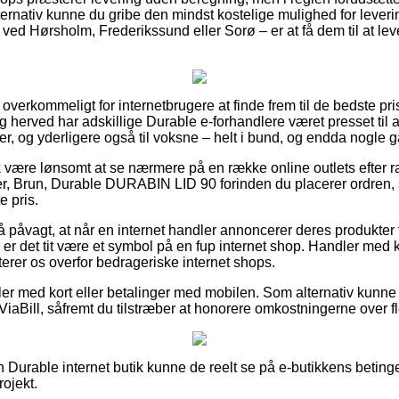
ernativ kunne du gribe den mindst kostelige mulighed for leverin
 ved Hørsholm, Frederikssund eller Sorø – er at få dem til at lev
overkommeligt for internetbrugere at finde frem til de bedste prise
 herved har adskillige Durable e-forhandlere været presset til a
rer, og yderligere også til voksne – helt i bund, og endda nogle g
 være lønsomt at se nærmere på en række online outlets efter 
ter, Brun, Durable DURABIN LID 90 forinden du placerer ordren, 
e pris.
 påvagt, at når en internet handler annoncerer deres produkter 
 er det tit være et symbol på en fup internet shop. Handler med ko
terer os overfor bedrageriske internet shops.
ler med kort eller betalinger med mobilen. Som alternativ kunne 
 ViaBill, såfremt du tilstræber at honorere omkostningerne over fl
 Durable internet butik kunne de reelt se på e-butikkens beting
ojekt.