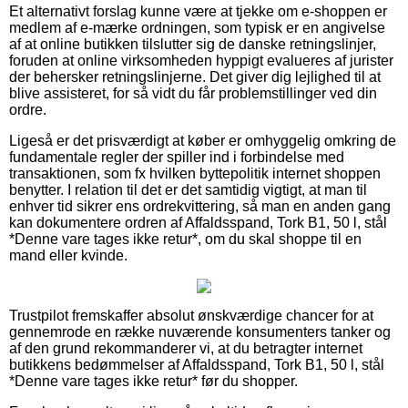
Et alternativt forslag kunne være at tjekke om e-shoppen er
medlem af e-mærke ordningen, som typisk er en angivelse
af at online butikken tilslutter sig de danske retningslinjer,
foruden at online virksomheden hyppigt evalueres af jurister
der behersker retningslinjerne. Det giver dig lejlighed til at
blive assisteret, for så vidt du får problemstillinger ved din
ordre.
Ligeså er det prisværdigt at køber er omhyggelig omkring de
fundamentale regler der spiller ind i forbindelse med
transaktionen, som fx hvilken byttepolitik internet shoppen
benytter. I relation til det er det samtidig vigtigt, at man til
enhver tid sikrer ens ordrekvittering, så man en anden gang
kan dokumentere ordren af Affaldsspand, Tork B1, 50 l, stål
*Denne vare tages ikke retur*, om du skal shoppe til en
mand eller kvinde.
Trustpilot fremskaffer absolut ønskværdige chancer for at
gennemrode en række nuværende konsumenters tanker og
af den grund rekommanderer vi, at du betragter internet
butikkens bedømmelser af Affaldsspand, Tork B1, 50 l, stål
*Denne vare tages ikke retur* før du shopper.