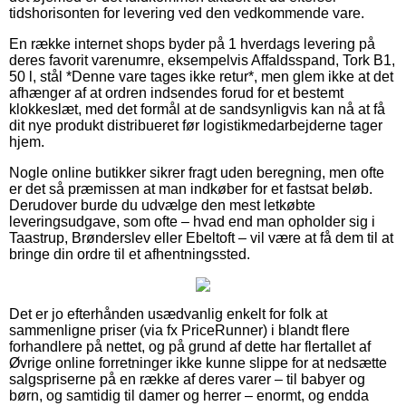
tidshorisonten for levering ved den vedkommende vare.
En række internet shops byder på 1 hverdags levering på
deres favorit varenumre, eksempelvis Affaldsspand, Tork B1,
50 l, stål *Denne vare tages ikke retur*, men glem ikke at det
afhænger af at ordren indsendes forud for et bestemt
klokkeslæt, med det formål at de sandsynligvis kan nå at få
dit nye produkt distribueret før logistikmedarbejderne tager
hjem.
Nogle online butikker sikrer fragt uden beregning, men ofte
er det så præmissen at man indkøber for et fastsat beløb.
Derudover burde du udvælge den mest letkøbte
leveringsudgave, som ofte – hvad end man opholder sig i
Taastrup, Brønderslev eller Ebeltoft – vil være at få dem til at
bringe din ordre til et afhentningssted.
Det er jo efterhånden usædvanlig enkelt for folk at
sammenligne priser (via fx PriceRunner) i blandt flere
forhandlere på nettet, og på grund af dette har flertallet af
Øvrige online forretninger ikke kunne slippe for at nedsætte
salgspriserne på en række af deres varer – til babyer og
børn, og samtidig til damer og herrer – enormt, og endda