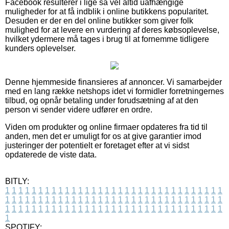
Facebook resulterer i lige så vel altid uafhængige
muligheder for at få indblik i online butikkens popularitet.
Desuden er der en del online butikker som giver folk
mulighed for at levere en vurdering af deres købsoplevelse,
hvilket ydermere må tages i brug til at fornemme tidligere
kunders oplevelser.
Denne hjemmeside finansieres af annoncer. Vi samarbejder
med en lang række netshops idet vi formidler forretningernes
tilbud, og opnår betaling under forudsætning af at den
person vi sender videre udfører en ordre.
Viden om produkter og online firmaer opdateres fra tid til
anden, men det er umuligt for os at give garantier imod
justeringer der potentielt er foretaget efter at vi sidst
opdaterede de viste data.
BITLY:
1
1
1
1
1
1
1
1
1
1
1
1
1
1
1
1
1
1
1
1
1
1
1
1
1
1
1
1
1
1
1
1
1
1
1
1
1
1
1
1
1
1
1
1
1
1
1
1
1
1
1
1
1
1
1
1
1
1
1
1
1
1
1
1
1
1
1
1
1
1
1
1
1
1
1
1
1
1
1
1
1
1
1
1
1
1
1
1
1
1
1
1
1
1
1
1
1
1
1
1
SPOTIFY: