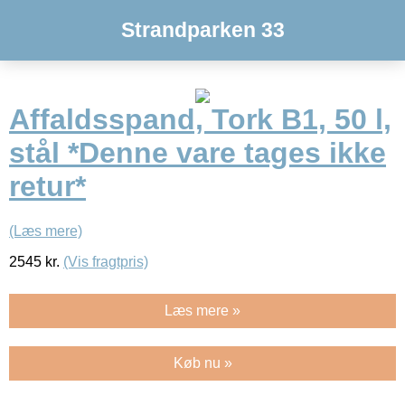
Strandparken 33
Affaldsspand, Tork B1, 50 l,
stål *Denne vare tages ikke
retur*
(Læs mere)
2545
kr.
(Vis fragtpris)
Læs mere »
Køb nu »