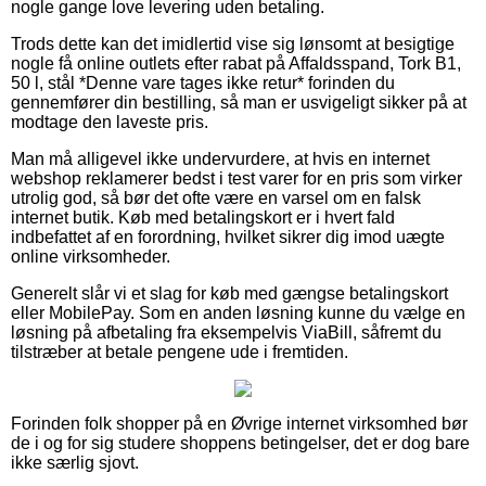
nogle gange love levering uden betaling.
Trods dette kan det imidlertid vise sig lønsomt at besigtige
nogle få online outlets efter rabat på Affaldsspand, Tork B1,
50 l, stål *Denne vare tages ikke retur* forinden du
gennemfører din bestilling, så man er usvigeligt sikker på at
modtage den laveste pris.
Man må alligevel ikke undervurdere, at hvis en internet
webshop reklamerer bedst i test varer for en pris som virker
utrolig god, så bør det ofte være en varsel om en falsk
internet butik. Køb med betalingskort er i hvert fald
indbefattet af en forordning, hvilket sikrer dig imod uægte
online virksomheder.
Generelt slår vi et slag for køb med gængse betalingskort
eller MobilePay. Som en anden løsning kunne du vælge en
løsning på afbetaling fra eksempelvis ViaBill, såfremt du
tilstræber at betale pengene ude i fremtiden.
Forinden folk shopper på en Øvrige internet virksomhed bør
de i og for sig studere shoppens betingelser, det er dog bare
ikke særlig sjovt.