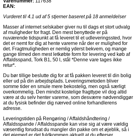
Varenummer:
117638
EAN:
Vurderet til
4.1
ud af 5 stjerner baseret på
18
anmeldelser
Masser af internet selskaber giver nu til dags et stort udvalg
af muligheder for fragt. Den mest benyttede er på
nuværende tidspunkt at få leveret til et udleveringssted, hvor
det er nemt for dig at hente varerne når der er mulighed for
det. Fragtmuligheden er nemlig yderst bekvem, og mange
gange tilmed den mest letkøbte form for levering ved køb af
Affaldsspand, Tork B1, 50 l, stål *Denne vare tages ikke
retur*.
Du bør tillige beslutte dig for at få pakken leveret til din bolig
eller ud på din arbejdsplads. Leveringsmetoden bliver
somme tider en smule mere bekostelig, men også særligt
overkommelig. Den mindst kostelige fragttype vil dog altid
være at du selv henter varerne, som desværre nødvendiggør
at du fysisk befinder dig nærved online forhandlerens
adresse.
Leveringstiden på Rengøring / Affaldshåndtering /
Affaldsspande / Affaldsspande kan vise sig at være vældig
væsentlig forudsat du mangler din pakke om et øjeblik, så i
det øjemed er det fuldkommen aktuelt at du efterser