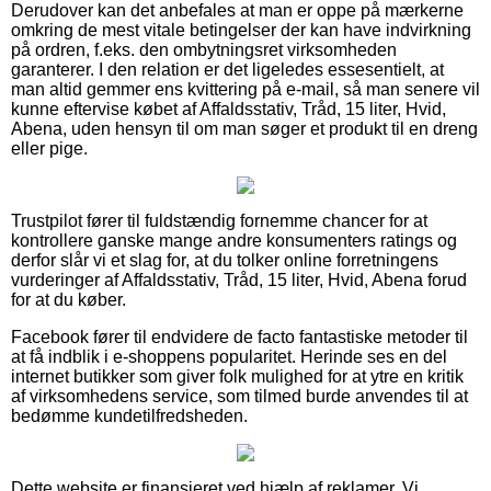
Derudover kan det anbefales at man er oppe på mærkerne
omkring de mest vitale betingelser der kan have indvirkning
på ordren, f.eks. den ombytningsret virksomheden
garanterer. I den relation er det ligeledes essesentielt, at
man altid gemmer ens kvittering på e-mail, så man senere vil
kunne eftervise købet af Affaldsstativ, Tråd, 15 liter, Hvid,
Abena, uden hensyn til om man søger et produkt til en dreng
eller pige.
Trustpilot fører til fuldstændig fornemme chancer for at
kontrollere ganske mange andre konsumenters ratings og
derfor slår vi et slag for, at du tolker online forretningens
vurderinger af Affaldsstativ, Tråd, 15 liter, Hvid, Abena forud
for at du køber.
Facebook fører til endvidere de facto fantastiske metoder til
at få indblik i e-shoppens popularitet. Herinde ses en del
internet butikker som giver folk mulighed for at ytre en kritik
af virksomhedens service, som tilmed burde anvendes til at
bedømme kundetilfredsheden.
Dette website er finansieret ved hjælp af reklamer. Vi