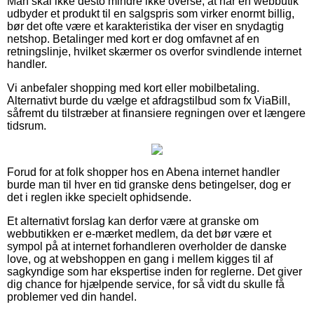
Man skal ikke desto mindre ikke overse, at når en webbutik
udbyder et produkt til en salgspris som virker enormt billig,
bør det ofte være et karakteristika der viser en snydagtig
netshop. Betalinger med kort er dog omfavnet af en
retningslinje, hvilket skærmer os overfor svindlende internet
handler.
Vi anbefaler shopping med kort eller mobilbetaling.
Alternativt burde du vælge et afdragstilbud som fx ViaBill,
såfremt du tilstræber at finansiere regningen over et længere
tidsrum.
Forud for at folk shopper hos en Abena internet handler
burde man til hver en tid granske dens betingelser, dog er
det i reglen ikke specielt ophidsende.
Et alternativt forslag kan derfor være at granske om
webbutikken er e-mærket medlem, da det bør være et
sympol på at internet forhandleren overholder de danske
love, og at webshoppen en gang i mellem kigges til af
sagkyndige som har ekspertise inden for reglerne. Det giver
dig chance for hjælpende service, for så vidt du skulle få
problemer ved din handel.