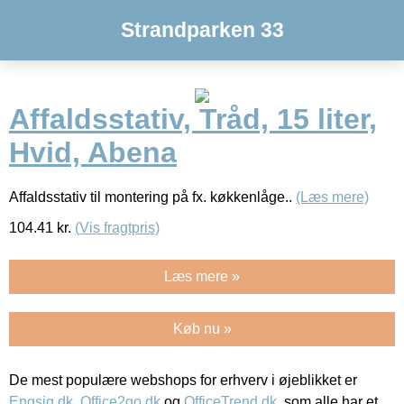
Strandparken 33
Affaldsstativ, Tråd, 15 liter,
Hvid, Abena
Affaldsstativ til montering på fx. køkkenlåge..
(Læs mere)
104.41
kr.
(Vis fragtpris)
Læs mere »
Køb nu »
De mest populære webshops for erhverv i øjeblikket er
Engsig.dk
,
Office2go.dk
og
OfficeTrend.dk
, som alle har et