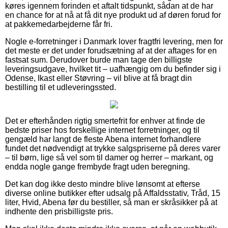
køres igennem forinden et aftalt tidspunkt, sådan at de har
en chance for at nå at få dit nye produkt ud af døren forud for
at pakkemedarbejderne får fri.
Nogle e-forretninger i Danmark lover fragtfri levering, men for
det meste er det under forudsætning af at der aftages for en
fastsat sum. Derudover burde man tage den billigste
leveringsudgave, hvilket tit – uafhængig om du befinder sig i
Odense, Ikast eller Støvring – vil blive at få bragt din
bestilling til et udleveringssted.
Det er efterhånden rigtig smertefrit for enhver at finde de
bedste priser hos forskellige internet forretninger, og til
gengæld har langt de fleste Abena internet forhandlere
fundet det nødvendigt at trykke salgspriserne på deres varer
– til børn, lige så vel som til damer og herrer – markant, og
endda nogle gange frembyde fragt uden beregning.
Det kan dog ikke desto mindre blive lønsomt at efterse
diverse online butikker efter udsalg på Affaldsstativ, Tråd, 15
liter, Hvid, Abena før du bestiller, så man er skråsikker på at
indhente den prisbilligste pris.