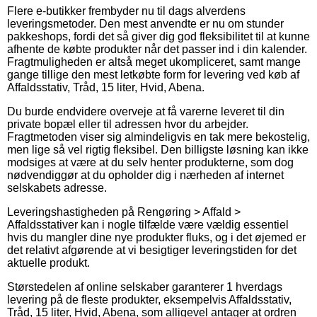
Flere e-butikker frembyder nu til dags alverdens
leveringsmetoder. Den mest anvendte er nu om stunder
pakkeshops, fordi det så giver dig god fleksibilitet til at kunne
afhente de købte produkter når det passer ind i din kalender.
Fragtmuligheden er altså meget ukompliceret, samt mange
gange tillige den mest letkøbte form for levering ved køb af
Affaldsstativ, Tråd, 15 liter, Hvid, Abena.
Du burde endvidere overveje at få varerne leveret til din
private bopæl eller til adressen hvor du arbejder.
Fragtmetoden viser sig almindeligvis en tak mere bekostelig,
men lige så vel rigtig fleksibel. Den billigste løsning kan ikke
modsiges at være at du selv henter produkterne, som dog
nødvendiggør at du opholder dig i nærheden af internet
selskabets adresse.
Leveringshastigheden på Rengøring > Affald >
Affaldsstativer kan i nogle tilfælde være vældig essentiel
hvis du mangler dine nye produkter fluks, og i det øjemed er
det relativt afgørende at vi besigtiger leveringstiden for det
aktuelle produkt.
Størstedelen af online selskaber garanterer 1 hverdags
levering på de fleste produkter, eksempelvis Affaldsstativ,
Tråd, 15 liter, Hvid, Abena, som alligevel antager at ordren