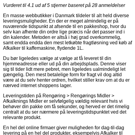
Vurderet til
4.1
ud af 5 stjerner baseret på
28
anmeldelser
En masse webbutikker i Danmark tildeler til alt held diverse
leveringsmuligheder. En der er meget almindelig er på
nuværende tidspunkt at afsende til en pakkeshop, hvor du
selv kan afhente din ordre lige præcis når det passer ind i
din kalender. Metoden er altså i høj grad overkommelig,
samt endda endda den mest letkøbte fragtløsning ved køb af
Afkalker til kaffemaskine, flydende 1L.
Du bør ligeledes vælge at vælge at få leveret til din
hjemmeadresse eller ud på din arbejdsplads. Denne viser
sig til tider lidt mere pebret, men ligeledes ualmindeligt let
gængelig. Den mest betalelige form for fragt vil dog altid
være at du selv henter ordren, hvilket stiller krav om at du er
nærved internet shoppens lager.
Leveringstiden på Rengøring > Rengørings Midler >
Afkalknings Midler er selvfølgelig vældig relevant hvis vi
behøver din pakke om få sekunder, og herved er det rimelig
centralt at du ser nærmere på leveringstidspunktet ved det
relevante produkt.
En hel del online firmaer giver muligheden for dag-til-dag
levering på en hel del produkter, eksempelvis Afkalker til