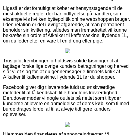
Ligeså er det fornuftigt at køber er hensynstagende til de
mest aktuelle regler der har indflydelse på handlen, som
eksempelvis hvilken byttepolitik online webshoppen bruger.
I den relation er det i øvrigt afgørende, at man permanent
beholder sin kvittering, således man fremadrettet vil kunne
bekræfte sin ordre af Afkalker til kaffemaskine, flydende 1L,
om du leder efter en vare til en dreng eller pige.
Trustpilot frembringer forholdsvis solide løsninger til at
iagttage forskellige øvrige kunders betragtninger og herved
slår vi et slag for, at du gennemsøger e-firmaets kritik af
Afkalker til kaffemaskine, flydende 1L før du shopper.
Facebook giver dig tilsvarende fuldt ud ønskværdige
metoder til at få kendskab til e-handlens troværdighed.
Derudover møder vi nogle outlets på nettet som tilbyder
kunderne at levere en anmeldelse af deres køb, som tilmed
burde drages fordel af til at afveje tidligere kunders
oplevelser.
Hjemmesiden finansieres af annonceindtægter. Vi