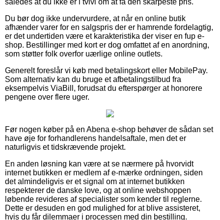
således at du ikke er i tvivl om at få den skarpeste pris.
Du bør dog ikke undervurdere, at når en online butik
afhænder varer for en salgspris der er hamrende fordelagtig,
er det undertiden være et karakteristika der viser en fup e-
shop. Bestillinger med kort er dog omfattet af en anordning,
som støtter folk overfor uærlige online outlets.
Generelt foreslår vi køb med betalingskort eller MobilePay.
Som alternativ kan du bruge et afbetalingstilbud fra
eksempelvis ViaBill, forudsat du efterspørger at honorere
pengene over flere uger.
Før nogen køber på en Abena e-shop behøver de sådan set
have øje for forhandlerens handelsaftale, men det er
naturligvis et tidskrævende projekt.
En anden løsning kan være at se nærmere på hvorvidt
internet butikken er medlem af e-mærke ordningen, siden
det almindeligvis er et signal om at internet butikken
respekterer de danske love, og at online webshoppen
løbende revideres af specialister som kender til reglerne.
Dette er desuden en god mulighed for at blive assisteret,
hvis du får dilemmaer i processen med din bestilling.