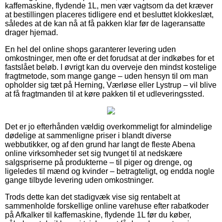
kaffemaskine, flydende 1L, men vær vagtsom da det kræver
at bestillingen placeres tidligere end et besluttet klokkeslæt,
således at de kan nå at få pakken klar før de lageransatte
drager hjemad.
En hel del online shops garanterer levering uden
omkostninger, men ofte er det forudsat at der indkøbes for et
fastslået beløb. I øvrigt kan du overveje den mindst kostelige
fragtmetode, som mange gange – uden hensyn til om man
opholder sig tæt på Herning, Værløse eller Lystrup – vil blive
at få fragtmanden til at køre pakken til et udleveringssted.
Det er jo efterhånden vældig overkommeligt for almindelige
dødelige at sammenligne priser i blandt diverse
webbutikker, og af den grund har langt de fleste Abena
online virksomheder set sig tvunget til at nedskære
salgspriserne på produkterne – til piger og drenge, og
ligeledes til mænd og kvinder – betragteligt, og endda nogle
gange tilbyde levering uden omkostninger.
Trods dette kan det stadigvæk vise sig rentabelt at
sammenholde forskellige online varehuse efter rabatkoder
på Afkalker til kaffemaskine, flydende 1L før du køber,