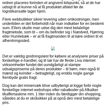
ordren placeres forinden et angivent tidspunkt, så at de har
udsigt til at kunne nå at få produktet afsted før de
logistikansatte tager hjem.
Flere webbutikker sikrer levering uden omkostninger, men
undertiden er det forbeholdt når man indkøber for en bestemt
sum. Ellers skulle man udse dig den mest betalelige
fragtmetode, som tit – om du befinder sig i Næstved, Hjørring
eller Humlebæk – er at få fragtmanden til at køre ordren til et
afhentningssted.
Det er vældig gnidningsløst for købere at analysere priser på
forskellige e-handler, og til tak har de fleste Liva internet
virksomheder fundet det uundgåeligt at stampe
udsalgspriserne på deres produkter – til børn, men også til
mænd og kvinder – betragteligt, og endda nogle gange
frembyde gratis fragt.
Dog kan det immervæk blive udbytterigt at kigge forbi nogle
forskellige internet webshops efter rabatkoder på Afkalker
t/kaffemaskine mm. 1 liter inden du færdiggør din shopping,
således at du er skråsikker på at opnå den mest betalelige
pris.