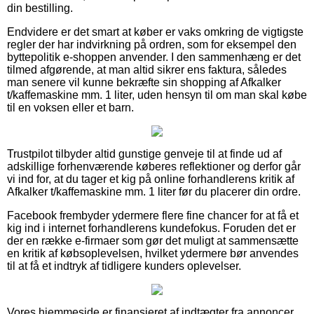
din bestilling.
Endvidere er det smart at køber er vaks omkring de vigtigste
regler der har indvirkning på ordren, som for eksempel den
byttepolitik e-shoppen anvender. I den sammenhæng er det
tilmed afgørende, at man altid sikrer ens faktura, således
man senere vil kunne bekræfte sin shopping af Afkalker
t/kaffemaskine mm. 1 liter, uden hensyn til om man skal købe
til en voksen eller et barn.
Trustpilot tilbyder altid gunstige genveje til at finde ud af
adskillige forhenværende køberes reflektioner og derfor går
vi ind for, at du tager et kig på online forhandlerens kritik af
Afkalker t/kaffemaskine mm. 1 liter før du placerer din ordre.
Facebook frembyder ydermere flere fine chancer for at få et
kig ind i internet forhandlerens kundefokus. Foruden det er
der en række e-firmaer som gør det muligt at sammensætte
en kritik af købsoplevelsen, hvilket ydermere bør anvendes
til at få et indtryk af tidligere kunders oplevelser.
Vores hjemmeside er finansieret af indtægter fra annoncer.