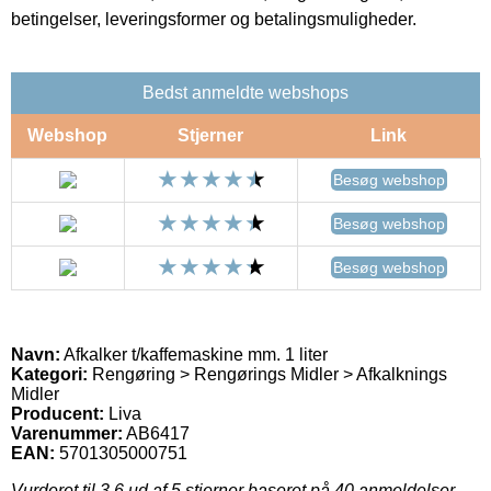
betingelser, leveringsformer og betalingsmuligheder.
Bedst anmeldte webshops
Webshop
Stjerner
Link
Besøg webshop
Besøg webshop
Besøg webshop
Navn:
Afkalker t/kaffemaskine mm. 1 liter
Kategori:
Rengøring > Rengørings Midler > Afkalknings
Midler
Producent:
Liva
Varenummer:
AB6417
EAN:
5701305000751
Vurderet til
3.6
ud af 5 stjerner baseret på
40
anmeldelser