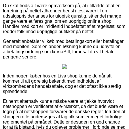
Du skal trods alt være opmærksom på, at i tilfælde af at en
forretning på nettet afhænder bedst i test varer til en
udsalgspris der anses for utopisk gunstig, så er det mange
gange være et faresignal om en uoprigtig online shop.
Handler med kort er imidlertid indbefattet af et regelsæt, som
redder folk imod uoprigtige butikker på nettet.
Generelt anbefaler vi køb med betalingskort eller betalinger
med mobilen. Som en anden løsning kunne du udnytte en
afbetalingsordning som fx ViaBill, forudsat du vil betale
pengene senere.
Inden nogen køber hos en Liva shop kunne de når alt
kommer til alt gøre sig bekendt med indholdet af
virksomhedens handelsaftale, dog er det oftest ikke særlig
spændende.
Et nemt alternativ kunne måske være at tjekke hvorvidt
netshoppen er verificeret af e-mærket, da det burde være et
tegn på at netshoppen forsvarer de danske regler, foruden at
shoppen ofte undersøges af fagfolk som er meget fortrolige
reglementet på området. Dette er desuden en god chance
for at få bistand, hvis du oplever problemer i forbindelse med