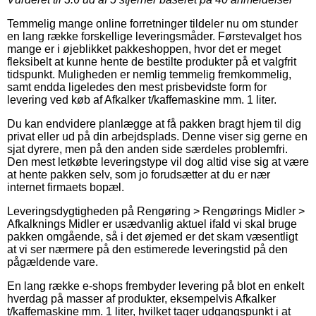
Temmelig mange online forretninger tildeler nu om stunder
en lang række forskellige leveringsmåder. Førstevalget hos
mange er i øjeblikket pakkeshoppen, hvor det er meget
fleksibelt at kunne hente de bestilte produkter på et valgfrit
tidspunkt. Muligheden er nemlig temmelig fremkommelig,
samt endda ligeledes den mest prisbevidste form for
levering ved køb af Afkalker t/kaffemaskine mm. 1 liter.
Du kan endvidere planlægge at få pakken bragt hjem til dig
privat eller ud på din arbejdsplads. Denne viser sig gerne en
sjat dyrere, men på den anden side særdeles problemfri.
Den mest letkøbte leveringstype vil dog altid vise sig at være
at hente pakken selv, som jo forudsætter at du er nær
internet firmaets bopæl.
Leveringsdygtigheden på Rengøring > Rengørings Midler >
Afkalknings Midler er usædvanlig aktuel ifald vi skal bruge
pakken omgående, så i det øjemed er det skam væsentligt
at vi ser nærmere på den estimerede leveringstid på den
pågældende vare.
En lang række e-shops frembyder levering på blot en enkelt
hverdag på masser af produkter, eksempelvis Afkalker
t/kaffemaskine mm. 1 liter, hvilket tager udgangspunkt i at