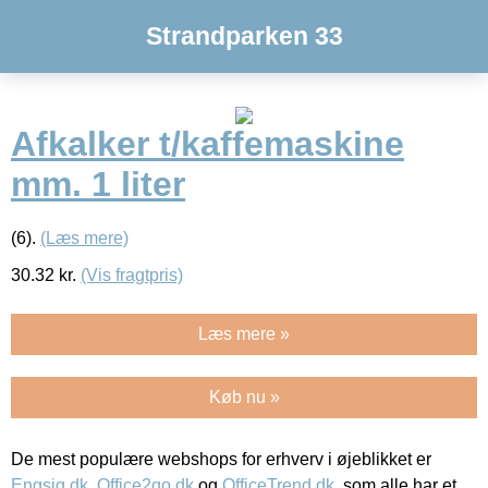
Strandparken 33
Afkalker t/kaffemaskine
mm. 1 liter
(6).
(Læs mere)
30.32
kr.
(Vis fragtpris)
Læs mere »
Køb nu »
De mest populære webshops for erhverv i øjeblikket er
Engsig.dk
,
Office2go.dk
og
OfficeTrend.dk
, som alle har et