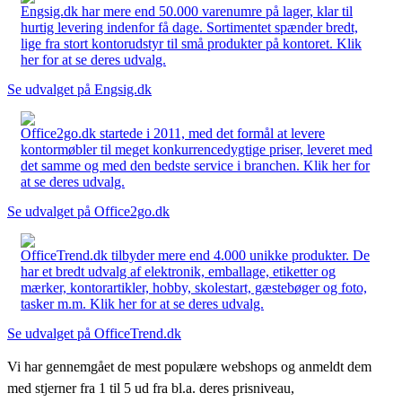
Engsig.dk har mere end 50.000 varenumre på lager, klar til
hurtig levering indenfor få dage. Sortimentet spænder bredt,
lige fra stort kontorudstyr til små produkter på kontoret. Klik
her for at se deres udvalg.
Se udvalget på Engsig.dk
Office2go.dk startede i 2011, med det formål at levere
kontormøbler til meget konkurrencedygtige priser, leveret med
det samme og med den bedste service i branchen. Klik her for
at se deres udvalg.
Se udvalget på Office2go.dk
OfficeTrend.dk tilbyder mere end 4.000 unikke produkter. De
har et bredt udvalg af elektronik, emballage, etiketter og
mærker, kontorartikler, hobby, skolestart, gæstebøger og foto,
tasker m.m. Klik her for at se deres udvalg.
Se udvalget på OfficeTrend.dk
Vi har gennemgået de mest populære webshops og anmeldt dem
med stjerner fra 1 til 5 ud fra bl.a. deres prisniveau,