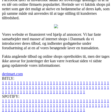
en idé om online firmaets popularitet. Herinde ser vi faktisk shops på
nettet som gør det muligt at skrive en bedømmelse af deres køb, som
på samme måde må anvendes til at tage stilling til kundernes
tilfredshed.
Vores website er finansieret ved hjælp af annoncer. Vi har faste
samarbejder med masser af internet shops i Danmark da vi
introducerer deres tilbud, og indhenter godtgørelse under
forudsætning af at en af vores besøgende laver en transaktion.
Fakta angående tilbud og online shops opretholdes tit, men der tages
ikke ansvar for justeringer der kan være iværksat siden vi sidste
gang opdaterede vores informationer.
derimart.com
BITLY:
1
1
1
1
1
1
1
1
1
1
1
1
1
1
1
1
1
1
1
1
1
1
1
1
1
1
1
1
1
1
1
1
1
1
1
1
1
1
1
1
1
1
1
1
1
1
1
1
1
1
1
1
1
1
1
1
1
1
1
1
1
1
1
1
1
1
1
1
1
1
1
1
1
1
1
1
1
1
1
1
1
1
1
1
1
1
1
1
1
1
1
1
1
1
1
1
1
1
1
1
SPOTIFY:
1
1
1
1
1
1
1
1
1
1
1
1
1
1
1
1
1
1
1
1
1
1
1
1
1
1
1
1
1
1
1
1
1
1
1
1
1
1
1
1
1
1
1
1
1
1
1
1
1
1
1
1
1
1
1
1
1
1
1
1
1
1
1
1
1
1
1
1
1
1
1
1
1
1
1
1
1
1
1
1
1
1
1
1
1
1
1
1
1
1
1
1
1
1
1
1
1
1
1
1