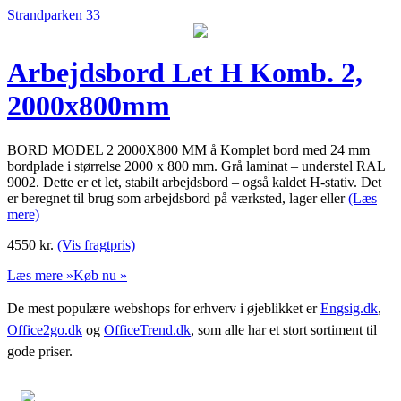
Strandparken 33
Arbejdsbord Let H Komb. 2,
2000x800mm
BORD MODEL 2 2000X800 MM å Komplet bord med 24 mm
bordplade i størrelse 2000 x 800 mm. Grå laminat – understel RAL
9002. Dette er et let, stabilt arbejdsbord – også kaldet H-stativ. Det
er beregnet til brug som arbejdsbord på værksted, lager eller
(Læs
mere)
4550
kr.
(Vis fragtpris)
Læs mere »
Køb nu »
De mest populære webshops for erhverv i øjeblikket er
Engsig.dk
,
Office2go.dk
og
OfficeTrend.dk
, som alle har et stort sortiment til
gode priser.