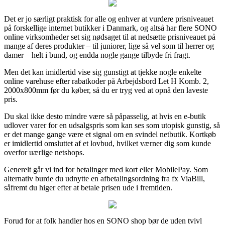
Det er jo særligt praktisk for alle og enhver at vurdere prisniveauet
på forskellige internet butikker i Danmark, og altså har flere SONO
online virksomheder set sig nødsaget til at nedsætte prisniveauet på
mange af deres produkter – til juniorer, lige så vel som til herrer og
damer – helt i bund, og endda nogle gange tilbyde fri fragt.
Men det kan imidlertid vise sig gunstigt at tjekke nogle enkelte
online varehuse efter rabatkoder på Arbejdsbord Let H Komb. 2,
2000x800mm før du køber, så du er tryg ved at opnå den laveste
pris.
Du skal ikke desto mindre være så påpasselig, at hvis en e-butik
udlover varer for en udsalgspris som kan ses som utopisk gunstig, så
er det mange gange være et signal om en svindel netbutik. Kortkøb
er imidlertid omsluttet af et lovbud, hvilket værner dig som kunde
overfor uærlige netshops.
Generelt går vi ind for betalinger med kort eller MobilePay. Som
alternativ burde du udnytte en afbetalingsordning fra fx ViaBill,
såfremt du higer efter at betale prisen ude i fremtiden.
Forud for at folk handler hos en SONO shop bør de uden tvivl