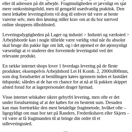
eller til adressen på dit arbejde. Fragtmuligheden er jævnligt en sjat
mere omkostningsfuld, men til gengæld usædvanlig praktisk. Den
mest letkøbte leveringsform vil dog til enhver tid være at hente
varerne selv, men den løsning stiller krav om at du bor nærved
online shoppens tilholdssted.
Leveringsdygtigheden på Lager og industri > Industri og værksted >
Arbejdsborde kan i nogle tilfælde være vældig vital når du absolut
skal bruge din pakke lige om lidt, og i det øjemed er det øjensynligt
væsentligt at vi studerer den forventede leveringstid ved det
relevante produkt.
En række internet shops lover 1 hverdags levering på de fleste
produkter, eksempelvis Arbejdsbord Let H Komb. 2, 2000x800mm,
som dog forudsætter at bestillingen køres igennem inden et fastslået
tidspunkt, således at de har en chance for at nå at få pakken skippet
afsted forud for at lagerpersonalet drager hjemad.
Visse internet selskaber sikrer gebyrfri levering, men ofte er det
under forudsætning af at der købes for en bestemt sum. Desuden
kan man foretrække den mest betalelige fragtmetode, hvilket ofte –
ligegyldigt om man bor tæt på Randers, Frederikshavn eller Skjern –
vil være at få fragtmanden til at bringe din ordre til et
udleveringssted.