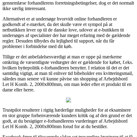
gennemlæse forhandlerens forretningsbetingelser, dog er det normalt
ikke særlig interessant.
Alternativet er at undersøge hvorvidt online forhandleren er
godkendt af e-mærket, da det skulle være et sympol på at
netbutikken lever op til de danske love, udover at e-butikken tit
undersøges af specialister der har meget erfaring med de gældende
regler. Desuden tilbydes du lejlighed til support, når du får
problemer i forbindelse med dit køb.
Tillige er det anbefalelsesværdigt at man er oppe på mærkerne
omkring de væsentligste vedtægter der er gældende for købet, f.eks.
hvilken byttepolitik e-forhandleren benytter. I relation til det er det
samtidig vigtigt, at man til enhver tid bibeholder ens kvitteringsmail,
således man senere vil kunne påvise sin shopping af Arbejdsbord
Let H Komb. 2, 2000x800mm, om man leder efter et produkt til en
dame eller herre.
Trustpilot resulterer i rigtig hæderlige muligheder for at eksaminere
en stor gruppe forhenværende kunders kritik og af den grund er det
godt, at du besigtiger e-forhandlerens vurderinger af Arbejdsbord
Let H Komb. 2, 2000x800mm forud for at du bestiller.
Facebook fører til tilsvarende sådan set troværdige løsninger til at få