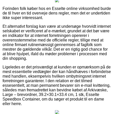
Forinden folk køber hos en Esselte online virksomhed burde
de til hver en tid overveje dens regler, men det er undertiden
ikke super interessant.
Et alternativt forslag kan være at undersøge hvorvidt internet
selskabet er verificeret af e-mærket, grundet at det bør være
en indikator for at internet forretningen opererer i
overensstemmelse med de officielle regler, tillige med at
online firmaet rutinemæssigt gennemses af fagfolk som
mestrer de gældende vilkår. Det er en rigtig god chance for
at blive hjulpet, ifald du møder problemer i processen med
din shopping.
Ligeledes er det prisværdigt at kunden er opmærksom på de
mest essentielle vedtægter der kan håndhæves i forbindelse
med handlen, eksempelvis hvilken ombytningsret internet
forretningen garanterer. I den relation er det tilmed
essesentielt, at man permanent bevarer sin e-mail kvittering,
således man fremadrettet kan bevidne købet af Arkivæske,
Large – brevordner, 39.2×30.1×33.4 cm, 1 stk, Esselte
Speedbox Container, om du søger et produkt til en dame
eller herre.