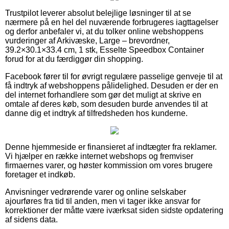
Trustpilot leverer absolut belejlige løsninger til at se
nærmere på en hel del nuværende forbrugeres iagttagelser
og derfor anbefaler vi, at du tolker online webshoppens
vurderinger af Arkivæske, Large – brevordner,
39.2×30.1×33.4 cm, 1 stk, Esselte Speedbox Container
forud for at du færdiggør din shopping.
Facebook fører til for øvrigt regulære passelige genveje til at
få indtryk af webshoppens pålidelighed. Desuden er der en
del internet forhandlere som gør det muligt at skrive en
omtale af deres køb, som desuden burde anvendes til at
danne dig et indtryk af tilfredsheden hos kunderne.
Denne hjemmeside er finansieret af indtægter fra reklamer.
Vi hjælper en række internet webshops og fremviser
firmaernes varer, og høster kommission om vores brugere
foretager et indkøb.
Anvisninger vedrørende varer og online selskaber
ajourføres fra tid til anden, men vi tager ikke ansvar for
korrektioner der måtte være iværksat siden sidste opdatering
af sidens data.