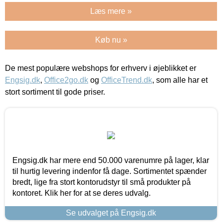
Læs mere »
Køb nu »
De mest populære webshops for erhverv i øjeblikket er
Engsig.dk
,
Office2go.dk
og
OfficeTrend.dk
, som alle har et
stort sortiment til gode priser.
Engsig.dk har mere end 50.000 varenumre på lager, klar
til hurtig levering indenfor få dage. Sortimentet spænder
bredt, lige fra stort kontorudstyr til små produkter på
kontoret. Klik her for at se deres udvalg.
Se udvalget på Engsig.dk