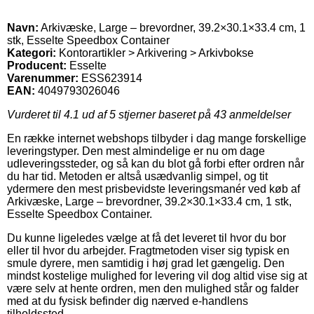
Navn:
Arkivæske, Large – brevordner, 39.2×30.1×33.4 cm, 1
stk, Esselte Speedbox Container
Kategori:
Kontorartikler > Arkivering > Arkivbokse
Producent:
Esselte
Varenummer:
ESS623914
EAN:
4049793026046
Vurderet til
4.1
ud af 5 stjerner baseret på
43
anmeldelser
En række internet webshops tilbyder i dag mange forskellige
leveringstyper. Den mest almindelige er nu om dage
udleveringssteder, og så kan du blot gå forbi efter ordren når
du har tid. Metoden er altså usædvanlig simpel, og tit
ydermere den mest prisbevidste leveringsmanér ved køb af
Arkivæske, Large – brevordner, 39.2×30.1×33.4 cm, 1 stk,
Esselte Speedbox Container.
Du kunne ligeledes vælge at få det leveret til hvor du bor
eller til hvor du arbejder. Fragtmetoden viser sig typisk en
smule dyrere, men samtidig i høj grad let gængelig. Den
mindst kostelige mulighed for levering vil dog altid vise sig at
være selv at hente ordren, men den mulighed står og falder
med at du fysisk befinder dig nærved e-handlens
tilholdssted.