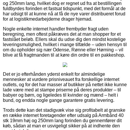
og 250mm lang, hvilket dog er regnet ud fra at bestillingen
fuldbyrdes forinden et fastsat tidspunkt, med det formål at de
har udsigt til at kunne nå at få de nye varer distribueret forud
for at logistikmedarbejderne drager hjemad.
Nogle enkelte internet handler frembyder fragt uden
beregning, men oftest påkræves det at man shopper for et
fastslået beløb. Ellers skal du udse dig den mindst kostelige
leveringsmulighed, hvilket i mange tilfælde – uden hensyn til
om du opholder sig nær Odense, Rønne eller Hørning – vil
blive at få fragtmanden til at køre din ordre til en pakkeshop.
Det er jo efterhånden yderst enkelt for almindelige
mennesker at vurdere prisniveauet fra forskellige internet
outlets, og for det har masser af butikker på nettet ikke kunne
lade være med at stampe priserne på deres produkter – til
babyer og børn, og ligeledes til kvinder og mænd – helt i
bund, og endda nogle gange garantere gratis levering.
Trods dette kan det stadigvæk vise sig profitabelt at granske
en række internet foretagender efter udsalg på Armbånd 40
stk 19mm høj og 250mm lang forinden du gennemfører dit
køb, sådan at man er usvigeligt sikker på at indhente den