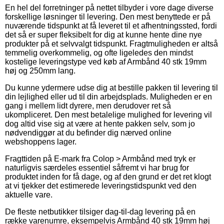
En hel del forretninger på nettet tilbyder i vore dage diverse
forskellige løsninger til levering. Den mest benyttede er på
nuværende tidspunkt at få leveret til et afhentningssted, fordi
det så er super fleksibelt for dig at kunne hente dine nye
produkter på et selvvalgt tidspunkt. Fragtmuligheden er altså
temmelig overkommelig, og ofte ligeledes den mindst
kostelige leveringstype ved køb af Armbånd 40 stk 19mm
høj og 250mm lang.
Du kunne ydermere udse dig at bestille pakken til levering til
din lejlighed eller ud til din arbejdsplads. Muligheden er en
gang i mellem lidt dyrere, men derudover ret så
ukompliceret. Den mest betalelige mulighed for levering vil
dog altid vise sig at være at hente pakken selv, som jo
nødvendiggør at du befinder dig nærved online
webshoppens lager.
Fragttiden på E-mark fra Colop > Armbånd med tryk er
naturligvis særdeles essentiel såfremt vi har brug for
produktet inden for få dage, og af den grund er det ret klogt
at vi tjekker det estimerede leveringstidspunkt ved den
aktuelle vare.
De fleste netbutikker tilsiger dag-til-dag levering på en
række varenumre, eksempelvis Armbånd 40 stk 19mm høj