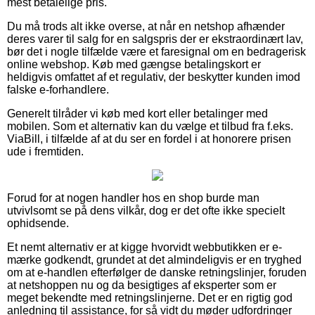
mest betalelige pris.
Du må trods alt ikke overse, at når en netshop afhænder
deres varer til salg for en salgspris der er ekstraordinært lav,
bør det i nogle tilfælde være et faresignal om en bedragerisk
online webshop. Køb med gængse betalingskort er
heldigvis omfattet af et regulativ, der beskytter kunden imod
falske e-forhandlere.
Generelt tilråder vi køb med kort eller betalinger med
mobilen. Som et alternativ kan du vælge et tilbud fra f.eks.
ViaBill, i tilfælde af at du ser en fordel i at honorere prisen
ude i fremtiden.
Forud for at nogen handler hos en shop burde man
utvivlsomt se på dens vilkår, dog er det ofte ikke specielt
ophidsende.
Et nemt alternativ er at kigge hvorvidt webbutikken er e-
mærke godkendt, grundet at det almindeligvis er en tryghed
om at e-handlen efterfølger de danske retningslinjer, foruden
at netshoppen nu og da besigtiges af eksperter som er
meget bekendte med retningslinjerne. Det er en rigtig god
anledning til assistance, for så vidt du møder udfordringer