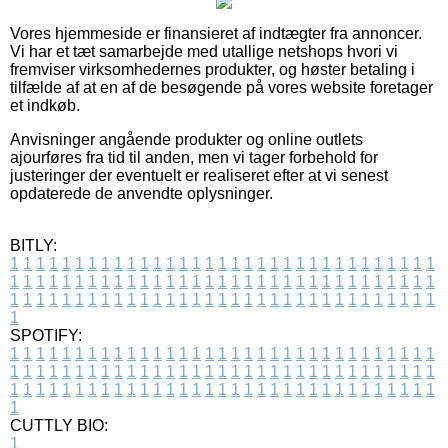
Vores hjemmeside er finansieret af indtægter fra annoncer.
Vi har et tæt samarbejde med utallige netshops hvori vi
fremviser virksomhedernes produkter, og høster betaling i
tilfælde af at en af de besøgende på vores website foretager
et indkøb.
Anvisninger angående produkter og online outlets
ajourføres fra tid til anden, men vi tager forbehold for
justeringer der eventuelt er realiseret efter at vi senest
opdaterede de anvendte oplysninger.
BITLY:
1
1
1
1
1
1
1
1
1
1
1
1
1
1
1
1
1
1
1
1
1
1
1
1
1
1
1
1
1
1
1
1
1
1
1
1
1
1
1
1
1
1
1
1
1
1
1
1
1
1
1
1
1
1
1
1
1
1
1
1
1
1
1
1
1
1
1
1
1
1
1
1
1
1
1
1
1
1
1
1
1
1
1
1
1
1
1
1
1
1
1
1
1
1
1
1
1
1
1
1
SPOTIFY:
1
1
1
1
1
1
1
1
1
1
1
1
1
1
1
1
1
1
1
1
1
1
1
1
1
1
1
1
1
1
1
1
1
1
1
1
1
1
1
1
1
1
1
1
1
1
1
1
1
1
1
1
1
1
1
1
1
1
1
1
1
1
1
1
1
1
1
1
1
1
1
1
1
1
1
1
1
1
1
1
1
1
1
1
1
1
1
1
1
1
1
1
1
1
1
1
1
1
1
1
CUTTLY BIO:
1