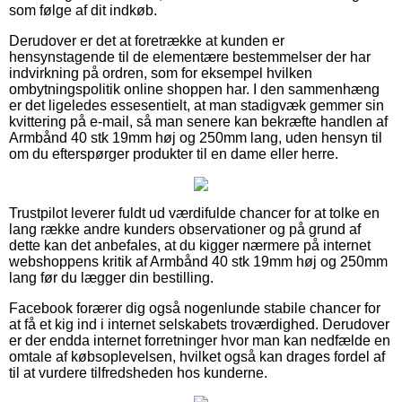
som følge af dit indkøb.
Derudover er det at foretrække at kunden er
hensynstagende til de elementære bestemmelser der har
indvirkning på ordren, som for eksempel hvilken
ombytningspolitik online shoppen har. I den sammenhæng
er det ligeledes essesentielt, at man stadigvæk gemmer sin
kvittering på e-mail, så man senere kan bekræfte handlen af
Armbånd 40 stk 19mm høj og 250mm lang, uden hensyn til
om du efterspørger produkter til en dame eller herre.
Trustpilot leverer fuldt ud værdifulde chancer for at tolke en
lang række andre kunders observationer og på grund af
dette kan det anbefales, at du kigger nærmere på internet
webshoppens kritik af Armbånd 40 stk 19mm høj og 250mm
lang før du lægger din bestilling.
Facebook forærer dig også nogenlunde stabile chancer for
at få et kig ind i internet selskabets troværdighed. Derudover
er der endda internet forretninger hvor man kan nedfælde en
omtale af købsoplevelsen, hvilket også kan drages fordel af
til at vurdere tilfredsheden hos kunderne.