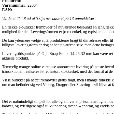
Producent:
Varenummer:
22004
EAN:
Vurderet til
4.8
ud af 5 stjerner baseret på
13
anmeldelser
En række e-butikker frembyder på nuværende tidspunkt en lang række 
mulighed for det. Leveringsformen er jo ret enkel, og typisk endda de
Du kan ydermere vælge at få produkterne bragt til din adresse eller 
billigste leveringsform er dog at hente varerne selv, men dette betin
Leveringstidspunktet på Opti Snap-Frame 14-25-32 mm kan være ret så vi
aktuelle produkt.
Temmelig mange online varehuse annoncerer levering på næste hverdag 
transaktionen realiseres før et fastsat klokkeslæt, med det formål at de 
Visse butikker på nettet frembyder gratis fragt, men i mange tilfælde k
om man befinder sig ved Viborg, Dragør eller Støvring – vil blive at få 
Det er ualmindeligt simpelt for alle og enhver at prissammenligne hos d
babyer, og yderligere også til kvinder og mænd – enormt, og endda no