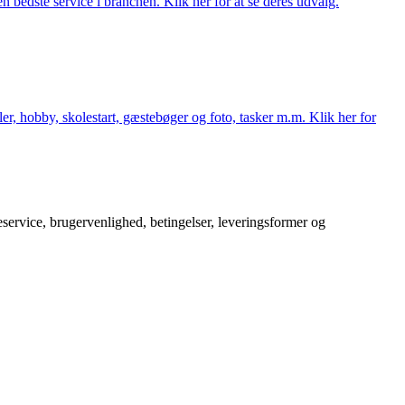
 bedste service i branchen. Klik her for at se deres udvalg.
er, hobby, skolestart, gæstebøger og foto, tasker m.m. Klik her for
service, brugervenlighed, betingelser, leveringsformer og