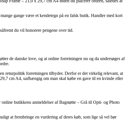
to Snap Frame – 21,0 x 29,7 cm A4 inden du placerer ordren, således at
et mange gange være et kendetegn på en falsk butik. Handler med kort
 såfremt du vil honorere pengene over tid.
tter de danske love, og at online forretningen nu og da undersøges af
ordre.
eturpolitik forretningen tilbyder. Derfor er det virkelig relevant, at
x 29,7 cm A4, uafhængig om man skal købe en gave til en kvinde eller
er online butikkens anmeldelser af Bagstøtte – Grå til Opti- og Photo
uligt at frembringe en vurdering af deres køb, som lige så vel bør