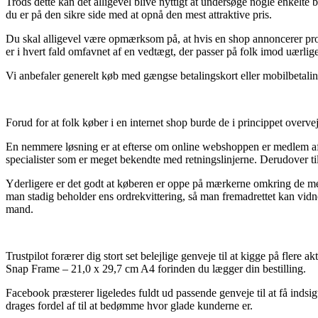
Trods dette kan det alligevel blive nyttigt at undersøge nogle enkelte
du er på den sikre side med at opnå den mest attraktive pris.
Du skal alligevel være opmærksom på, at hvis en shop annoncerer prod
er i hvert fald omfavnet af en vedtægt, der passer på folk imod uærlige
Vi anbefaler generelt køb med gængse betalingskort eller mobilbetalin
Forud for at folk køber i en internet shop burde de i princippet overv
En nemmere løsning er at efterse om online webshoppen er medlem af e
specialister som er meget bekendte med retningslinjerne. Derudover ti
Yderligere er det godt at køberen er oppe på mærkerne omkring de mest 
man stadig beholder ens ordrekvittering, så man fremadrettet kan vid
mand.
Trustpilot forærer dig stort set belejlige genveje til at kigge på fler
Snap Frame – 21,0 x 29,7 cm A4 forinden du lægger din bestilling.
Facebook præsterer ligeledes fuldt ud passende genveje til at få indsi
drages fordel af til at bedømme hvor glade kunderne er.