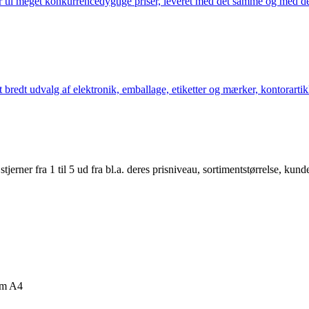
 til meget konkurrencedygtige priser, leveret med det samme og med den
bredt udvalg af elektronik, emballage, etiketter og mærker, kontorartikl
er fra 1 til 5 ud fra bl.a. deres prisniveau, sortimentstørrelse, kunde
cm A4