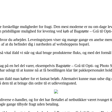
forskellige muligheder for fragt. Den mest moderne er nu om dage leve
n prisbilligste mulighed for levering ved køb af Bagstøtte – Grå til Op
til hvor du arbejder. Leveringstypen viser sig mange gange en anelse me
ges af at du befinder dig i nærheden af webshoppens bopæl.
tal ifald vi står og skal bruge produkterne fluks, og med det formål er
på en hel del varer, eksempelvis Bagstøtte – Grå til Opti- og Photo S
har udsigt til at kunne nå at få bestillingen klar før pakkepersonalet hold
un ifald man køber for et fastsat beløb. Alternativt kunne man udse dig d
dem til at bringe din ordre til et udleveringssted.
iverse e-handler, og for det har flertallet af netbutikker været tvunget 
gle gange tilbyde fragt uden betaling.