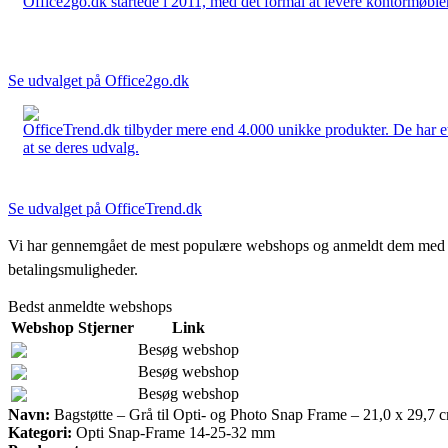
Office2go.dk startede i 2011, med det formål at levere kontormøbler
Se udvalget på Office2go.dk
OfficeTrend.dk tilbyder mere end 4.000 unikke produkter. De har et 
at se deres udvalg.
Se udvalget på OfficeTrend.dk
Vi har gennemgået de mest populære webshops og anmeldt dem med stjern
betalingsmuligheder.
Bedst anmeldte webshops
Webshop
Stjerner
Link
Besøg webshop
Besøg webshop
Besøg webshop
Navn:
Bagstøtte – Grå til Opti- og Photo Snap Frame – 21,0 x 29,7 
Kategori:
Opti Snap-Frame 14-25-32 mm