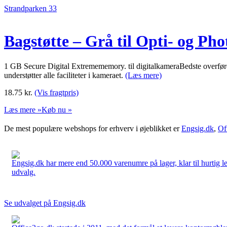
Strandparken 33
Bagstøtte – Grå til Opti- og Ph
1 GB Secure Digital Extremememory. til digitalkameraBedste overfør
understøtter alle faciliteter i kameraet.
(Læs mere)
18.75
kr.
(Vis fragtpris)
Læs mere »
Køb nu »
De mest populære webshops for erhverv i øjeblikket er
Engsig.dk
,
Of
Engsig.dk har mere end 50.000 varenumre på lager, klar til hurtig lev
udvalg.
Se udvalget på Engsig.dk