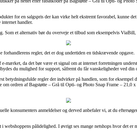
 butikker på nettet efter rabatkoder på Bagstøtte – Grå til Opti- og Pho
ukter for en salgspris der kan virke helt ekstremt favorabel, kunne d
 internet handler.
g. Som et alternativ bør du overveje et tilbud som eksempelvis ViaBill,
eje forhandlerens regler, det er dog undertiden en tidskrævende opgave.
-mærket, da det bør være et signal om at internet forretningen understø
lbydes du mulighed for support, såfremt du får vanskeligheder ved din 
betydningsfulde regler der indvirker på handlen, som for eksempel den r
ne om ordren af Bagstøtte – Grå til Opti- og Photo Snap Frame – 21,0 
e aktuelle konsumenters anmeldelser og derved anbefaler vi, at du eftersøg
gt i webshoppens pålidelighed. I øvrigt ses mange netshops hvor det er m