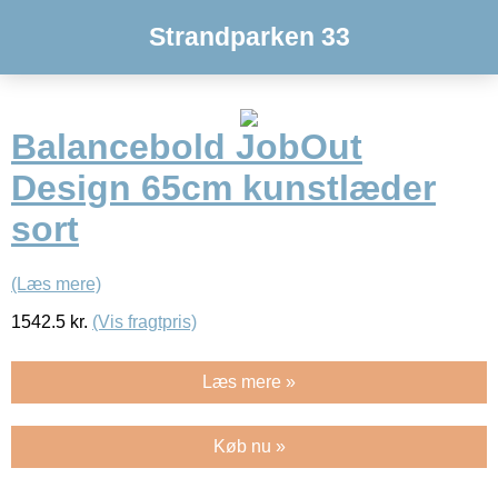
Strandparken 33
Balancebold JobOut
Design 65cm kunstlæder
sort
(Læs mere)
1542.5
kr.
(Vis fragtpris)
Læs mere »
Køb nu »