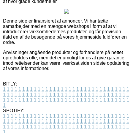
af hvor glade kunderne er.
Denne side er finansieret af annoncer. Vi har tætte
samarbejder med en mængde webshops i form af at vi
introducerer virksomhedernes produkter, og får provision
ifald en af de besøgende på vores hjemmeside fuldfører en
ordre.
Anvisninger angående produkter og forhandlere på nettet
opretholdes ofte, men det er umuligt for os at give garantier
imod rettelser der kan være iværksat siden sidste opdatering
af vores informationer.
BITLY:
1
1
1
1
1
1
1
1
1
1
1
1
1
1
1
1
1
1
1
1
1
1
1
1
1
1
1
1
1
1
1
1
1
1
1
1
1
1
1
1
1
1
1
1
1
1
1
1
1
1
1
1
1
1
1
1
1
1
1
1
1
1
1
1
1
1
1
1
1
1
1
1
1
1
1
1
1
1
1
1
1
1
1
1
1
1
1
1
1
1
1
1
1
1
1
1
1
1
1
1
SPOTIFY:
1
1
1
1
1
1
1
1
1
1
1
1
1
1
1
1
1
1
1
1
1
1
1
1
1
1
1
1
1
1
1
1
1
1
1
1
1
1
1
1
1
1
1
1
1
1
1
1
1
1
1
1
1
1
1
1
1
1
1
1
1
1
1
1
1
1
1
1
1
1
1
1
1
1
1
1
1
1
1
1
1
1
1
1
1
1
1
1
1
1
1
1
1
1
1
1
1
1
1
1