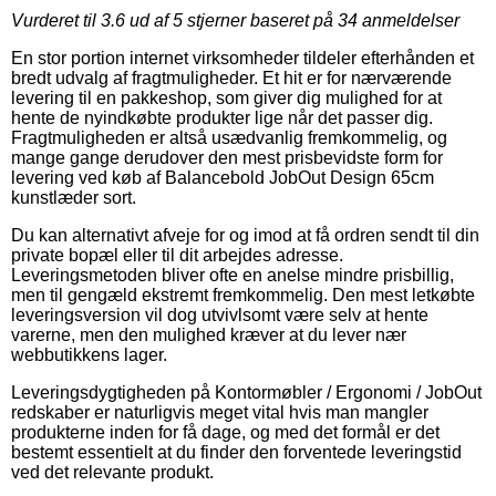
Vurderet til
3.6
ud af 5 stjerner baseret på
34
anmeldelser
En stor portion internet virksomheder tildeler efterhånden et
bredt udvalg af fragtmuligheder. Et hit er for nærværende
levering til en pakkeshop, som giver dig mulighed for at
hente de nyindkøbte produkter lige når det passer dig.
Fragtmuligheden er altså usædvanlig fremkommelig, og
mange gange derudover den mest prisbevidste form for
levering ved køb af Balancebold JobOut Design 65cm
kunstlæder sort.
Du kan alternativt afveje for og imod at få ordren sendt til din
private bopæl eller til dit arbejdes adresse.
Leveringsmetoden bliver ofte en anelse mindre prisbillig,
men til gengæld ekstremt fremkommelig. Den mest letkøbte
leveringsversion vil dog utvivlsomt være selv at hente
varerne, men den mulighed kræver at du lever nær
webbutikkens lager.
Leveringsdygtigheden på Kontormøbler / Ergonomi / JobOut
redskaber er naturligvis meget vital hvis man mangler
produkterne inden for få dage, og med det formål er det
bestemt essentielt at du finder den forventede leveringstid
ved det relevante produkt.