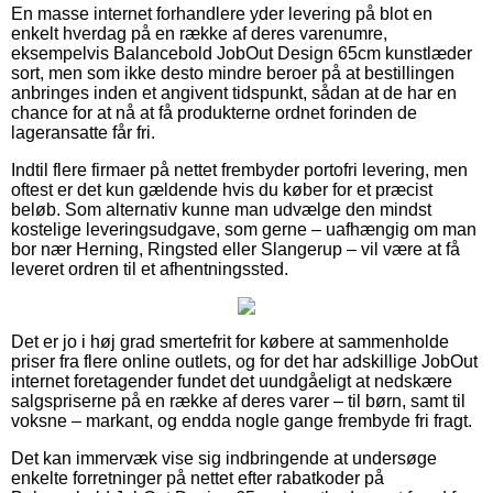
En masse internet forhandlere yder levering på blot en
enkelt hverdag på en række af deres varenumre,
eksempelvis Balancebold JobOut Design 65cm kunstlæder
sort, men som ikke desto mindre beroer på at bestillingen
anbringes inden et angivent tidspunkt, sådan at de har en
chance for at nå at få produkterne ordnet forinden de
lageransatte får fri.
Indtil flere firmaer på nettet frembyder portofri levering, men
oftest er det kun gældende hvis du køber for et præcist
beløb. Som alternativ kunne man udvælge den mindst
kostelige leveringsudgave, som gerne – uafhængig om man
bor nær Herning, Ringsted eller Slangerup – vil være at få
leveret ordren til et afhentningssted.
Det er jo i høj grad smertefrit for købere at sammenholde
priser fra flere online outlets, og for det har adskillige JobOut
internet foretagender fundet det uundgåeligt at nedskære
salgspriserne på en række af deres varer – til børn, samt til
voksne – markant, og endda nogle gange frembyde fri fragt.
Det kan immervæk vise sig indbringende at undersøge
enkelte forretninger på nettet efter rabatkoder på