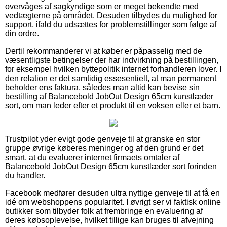
overvåges af sagkyndige som er meget bekendte med
vedtægterne på området. Desuden tilbydes du mulighed for
support, ifald du udsættes for problemstillinger som følge af
din ordre.
Dertil rekommanderer vi at køber er påpasselig med de
væsentligste betingelser der har indvirkning på bestillingen,
for eksempel hvilken byttepolitik internet forhandleren lover. I
den relation er det samtidig essesentielt, at man permanent
beholder ens faktura, således man altid kan bevise sin
bestilling af Balancebold JobOut Design 65cm kunstlæder
sort, om man leder efter et produkt til en voksen eller et barn.
Trustpilot yder evigt gode genveje til at granske en stor
gruppe øvrige køberes meninger og af den grund er det
smart, at du evaluerer internet firmaets omtaler af
Balancebold JobOut Design 65cm kunstlæder sort forinden
du handler.
Facebook medfører desuden ultra nyttige genveje til at få en
idé om webshoppens popularitet. I øvrigt ser vi faktisk online
butikker som tilbyder folk at frembringe en evaluering af
deres købsoplevelse, hvilket tillige kan bruges til afvejning