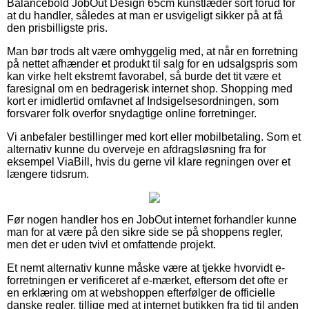
Balancebold JobOut Design 65cm kunstlæder sort forud for
at du handler, således at man er usvigeligt sikker på at få
den prisbilligste pris.
Man bør trods alt være omhyggelig med, at når en forretning
på nettet afhænder et produkt til salg for en udsalgspris som
kan virke helt ekstremt favorabel, så burde det tit være et
faresignal om en bedragerisk internet shop. Shopping med
kort er imidlertid omfavnet af Indsigelsesordningen, som
forsvarer folk overfor snydagtige online forretninger.
Vi anbefaler bestillinger med kort eller mobilbetaling. Som et
alternativ kunne du overveje en afdragsløsning fra for
eksempel ViaBill, hvis du gerne vil klare regningen over et
længere tidsrum.
Før nogen handler hos en JobOut internet forhandler kunne
man for at være på den sikre side se på shoppens regler,
men det er uden tvivl et omfattende projekt.
Et nemt alternativ kunne måske være at tjekke hvorvidt e-
forretningen er verificeret af e-mærket, eftersom det ofte er
en erklæring om at webshoppen efterfølger de officielle
danske regler, tillige med at internet butikken fra tid til anden