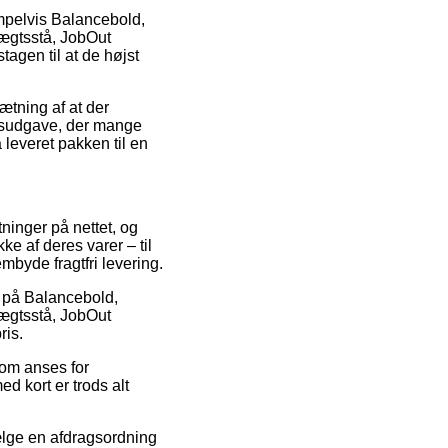
empelvis Balancebold,
vægtsstå, JobOut
tagen til at de højst
ætning af at der
ngsudgave, der mange
leveret pakken til en
ninger på nettet, og
ke af deres varer – til
byde fragtfri levering.
ud på Balancebold,
vægtsstå, JobOut
ris.
som anses for
ed kort er trods alt
vælge en afdragsordning