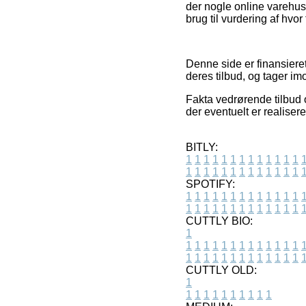
der nogle online varehus
brug til vurdering af hvor
Denne side er finansieret
deres tilbud, og tager im
Fakta vedrørende tilbud 
der eventuelt er realiser
BITLY:
1
1
1
1
1
1
1
1
1
1
1
1
1
1
1
1
1
1
1
1
1
1
1
1
1
1
SPOTIFY:
1
1
1
1
1
1
1
1
1
1
1
1
1
1
1
1
1
1
1
1
1
1
1
1
1
1
CUTTLY BIO:
1
1
1
1
1
1
1
1
1
1
1
1
1
1
1
1
1
1
1
1
1
1
1
1
1
1
1
CUTTLY OLD:
1
1
1
1
1
1
1
1
1
1
1