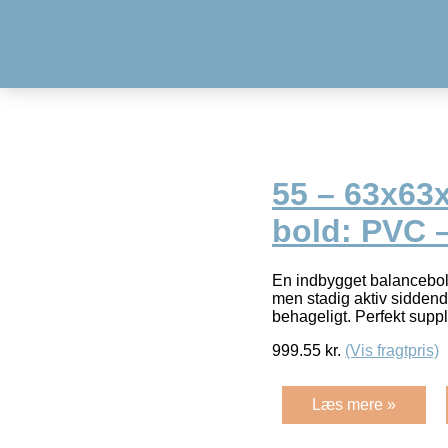
55 – 63x63x
bold: PVC 
En indbygget balancebold 
men stadig aktiv siddend
behageligt. Perfekt sup
999.55
kr.
(Vis fragtpris)
Læs mere »