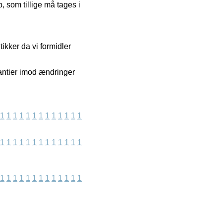
 som tillige må tages i
ikker da vi formidler
antier imod ændringer
1
1
1
1
1
1
1
1
1
1
1
1
1
1
1
1
1
1
1
1
1
1
1
1
1
1
1
1
1
1
1
1
1
1
1
1
1
1
1