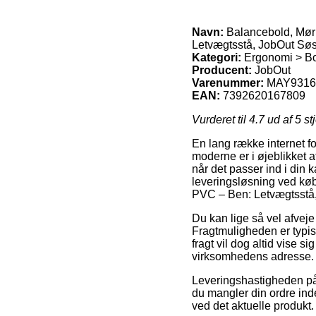
Navn:
Balancebold, Mørk
Letvægtsstå, JobOut Søs
Kategori:
Ergonomi > Bo
Producent:
JobOut
Varenummer:
MAY9316
EAN:
7392620167809
Vurderet til
4.7
ud af 5 st
En lang række internet f
moderne er i øjeblikket at 
når det passer ind i din 
leveringsløsning ved køb
PVC – Ben: Letvægtsstå,
Du kan lige så vel afveje 
Fragtmuligheden er typis
fragt vil dog altid vise s
virksomhedens adresse.
Leveringshastigheden på 
du mangler din ordre ind
ved det aktuelle produkt.