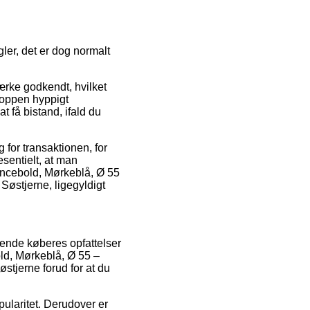
gler, det er dog normalt
ærke godkendt, hvilket
hoppen hyppigt
t få bistand, ifald du
 for transaktionen, for
esentielt, at man
ancebold, Mørkeblå, Ø 55
Søstjerne, ligegyldigt
erende køberes opfattelser
old, Mørkeblå, Ø 55 –
stjerne forud for at du
pularitet. Derudover er