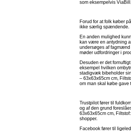
som eksempelvis ViaBill
Forud for at folk køber p
ikke særlig spændende.
En anden mulighed kunne 
kan være en antydning af
undersøges af fagmænd som 
møder udfordringer i pro
Desuden er det fornuftigt
eksempel hvilken ombytnin
stadigvæk bibeholder sin
– 63x63x65cm cm, Filtsto
om man skal købe gave ti
Trustpilot fører til fuld
og af den grund foreslåe
63x63x65cm cm, Filtstof:
shopper.
Facebook fører til ligele