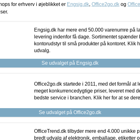
ps for erhverv i øjeblikket er
Engsig.dk
,
Office2go.dk
og
Offic
iser.
Engsig.dk har mere end 50.000 varenumre på lager
levering indenfor få dage. Sortimentet spænder br
kontorudstyr til små produkter på kontoret. Klik h
udvalg.
Se udvalget på Engsig.dk
Office2go.dk startede i 2011, med det formål at l
meget konkurrencedygtige priser, leveret med
bedste service i branchen. Klik her for at se der
Se udvalget på Office2go.dk
OfficeTrend.dk tilbyder mere end 4.000 unikke p
bredt udvalg af elektronik, emballage, etiketter 