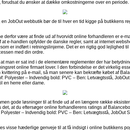
, forudsat du ønsker at dække omkostningerne over en periode.
å en JobOut webbutik bør de til hver en tid kigge på butikkens re
derfor være at finde ud af hvorvidt online forhandleren er e-m
 at e-handlen opfylder de danske regler, samt at internet webs
er indført i retningslinjerne. Det er en rigtig god lejlighed til a
cessen med din ordre.
 at man er sat ind i de elementære reglementer der har betydning
gsret online firmaet lover. I den forbindelse er det virkelig ess
 kvittering på e-mail, så man senere kan bekræfte købet af Bal
f: Polyester – Indvendig bold: PVC – Ben: Letvægtsstå, JobOut 
l en herre eller dame.
kommen gode løsninger til at finde ud af en længere række eksist
s det, at du eftersøger online forhandlerens ratings af Balanceb
 Polyester – Indvendig bold: PVC – Ben: Letvægtsstå, JobOut Sø
des visse hæderlige genveje til at få indsigt i online butikkens po