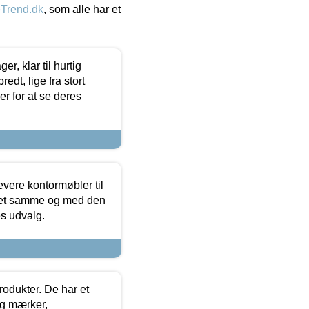
eTrend.dk
, som alle har et
, klar til hurtig
edt, lige fra stort
er for at se deres
evere kontormøbler til
 det samme og med den
es udvalg.
rodukter. De har et
og mærker,