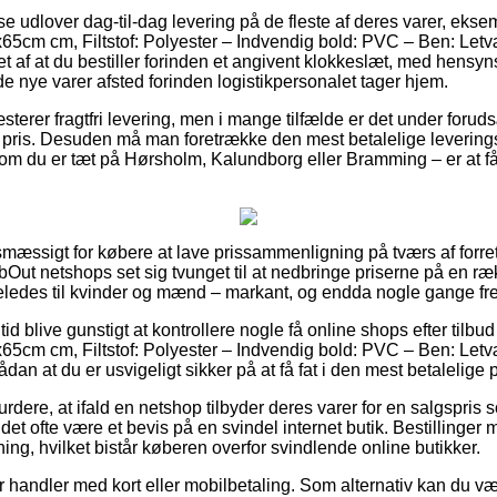
se udlover dag-til-dag levering på de fleste af deres varer, eks
65cm cm, Filtstof: Polyester – Indvendig bold: PVC – Ben: Let
t af at du bestiller forinden et angivent klokkeslæt, med hensyns
de nye varer afsted forinden logistikpersonalet tager hjem.
erer fragtfri levering, men i mange tilfælde er det under foruds
t pris. Desuden må man foretrække den mest betalelige leveri
om du er tæt på Hørsholm, Kalundborg eller Bramming – er at få 
smæssigt for købere at lave prissammenligning på tværs af forret
bOut netshops set sig tvunget til at nedbringe priserne på en ræk
eledes til kvinder og mænd – markant, og endda nogle gange frem
 tid blive gunstigt at kontrollere nogle få online shops efter tilb
65cm cm, Filtstof: Polyester – Indvendig bold: PVC – Ben: Let
dan at du er usvigeligt sikker på at få fat i den mest betalelige p
dere, at ifald en netshop tilbyder deres varer for en salgspris 
et ofte være et bevis på en svindel internet butik. Bestillinger m
ning, hvilket bistår køberen overfor svindlende online butikker.
for handler med kort eller mobilbetaling. Som alternativ kan du 