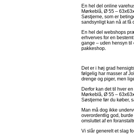
En hel del online varehu
Mørkeblå, Ø 55 – 63x63x
Søstjerne, som er betinge
sandsynligt kan nå at få 
En hel del webshops præst
erhverves for en bestem
gange – uden hensyn til 
pakkeshop.
Det er i høj grad hensigt
følgelig har masser af Jo
drenge og piger, men lig
Derfor kan det til hver en
Mørkeblå, Ø 55 – 63x63x
Søstjerne før du køber, så
Man må dog ikke undervur
overordentlig god, burde d
omsluttet af en foranstalt
Vi slår generelt et slag 