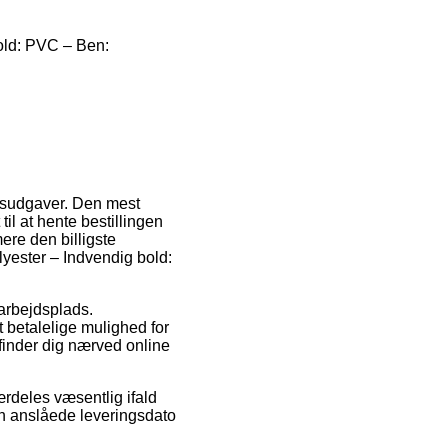
old: PVC – Ben:
ngsudgaver. Den mest
 til at hente bestillingen
ere den billigste
yester – Indvendig bold:
n arbejdsplads.
 betalelige mulighed for
befinder dig nærved online
rdeles væsentlig ifald
en anslåede leveringsdato