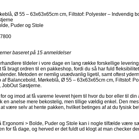
eblå, Ø 55 – 63x63x65cm cm, Filtstof: Polyester – Indvendig b
tjerne
lde, Puder og Stole
7800
jerner baseret på
15
anmeldelser
orhandlere tildeler i vore dage en lang række forskellige leveri
få bragt ordren til en pakkeshop, fordi du så har fuld fleksibilitet
kalender. Metoden er nemlig usædvanlig ligetil, samt oftest yderm
 af Balancebold, Mørkeblå, Ø 55 – 63x63x65cm cm, Filtstof: Pol
 JobOut Søstjerne.
for og imod at få varerne leveret hjem til hvor du bor eller til di
k en anelse mere bekostelig, men tillige vældig enkel. Den mest
ig at være selv at hente pakken, hvilket betinges af at du fysisk 
Ergonomi > Bolde, Puder og Stole kan i nogle tilfælde være sæ
en for få dage, og herved er det fuldt ud klogt at man checker d