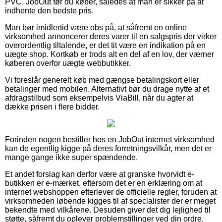
PVC, JobOut før du køber, således at man er sikker på at
indhente den bedste pris.
Man bør imidlertid være obs på, at såfremt en online
virksomhed annoncerer deres varer til en salgspris der virker
overordentlig tiltalende, er det tit være en indikation på en
uægte shop. Kortkøb er trods alt en del af en lov, der værner
køberen overfor uægte webbutikker.
Vi foreslår generelt køb med gængse betalingskort eller
betalinger med mobilen. Alternativt bør du drage nytte af et
afdragstilbud som eksempelvis ViaBill, når du agter at
dække prisen i flere bidder.
Forinden nogen bestiller hos en JobOut internet virksomhed
kan de egentlig kigge på deres forretningsvilkår, men det er
mange gange ikke super spændende.
Et andet forslag kan derfor være at granske hvorvidt e-
butikken er e-mærket, eftersom det er en erklæring om at
internet webshoppen efterlever de officielle regler, foruden at
virksomheden løbende kigges til af specialister der er meget
bekendte med vilkårene. Desuden giver det dig lejlighed til
støtte, såfremt du oplever problemstillinger ved din ordre.