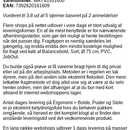
Varenummer:
MAY93161600
EAN:
7392620161609
Vurderet til
3.8
ud af 5 stjerner baseret på
2
anmeldelser
Flere shops på nettet udlover i vore dage et stort udvalg af
leveringsformer. En af de mest benyttede er for nærværende
afhentningssteder, som gør det muligt at hente bestillingen
når det passer dig. Fragttypen er nemlig særdeles let
gængelig, og endda endda den mindst kostelige mulighed
for fragt ved køb af Balancebold, Sort, Ø 75 cm, PVC,
JobOut.
Du burde også prøve at få varerne bragt hjem til dig privat
eller ud på din arbejdsplads. Metoden er i regelen en tak
dyrere, men på den anden side ekstremt fleksibel. Den mest
letkøbte fragtmetode vil dog altid vise sig at være at du selv
henter ordren, men det afhænger af at du bor med kort
afstand til internet webshoppens lager.
Antal dages levering på Ergonomi > Bolde, Puder og Stole
er jo ekstremt betydningsfuld hvis du behøver pakken
omgående, så herved er det komplet klogt at vi finder den
anslåede leveringstid ved det vedkommende produkt.
En lang række webshops udlover 1 dags levering på masser