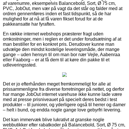
af varenumre, eksempelvis Balancebold, Sort, Ø 75 cm,
PVC, JobOut, men vær på vagt da det står og falder med at
ordren gennemføres inden et fast tidspunkt, så de har
mulighed for at nå at få varen fikset forud for at de
pakkeansatte har fyraften.
En række internet webshops præsterer fragt uden
omkostninger, men i reglen er det under forudsætning af at
man bestiller for en konkret pris. Derudover kunne man
udvælge den mindst kostelige leveringsmåde, der mange
gange – uden hensyn til om man bor nær Vejle, Aabenraa
eller Faaborg – er at få dem til at køre din pakke til et
udleveringssted.
Det er jo efterhånden meget fremkommeligt for alle at
prissammenligne fra diverse forretninger på nettet, og derfor
har mange JobOut internet varehuse ikke kunne lade være
med at presse prisniveauet på specielt deres bedst i test
produkter – til juniorer, og yderligere også til herrer og damer
– helt i bund, og endda nogle gange love gebyrfri levering.
Det kan immervæk blive lukrativt at granske nogle
webbutikker efter rabatkoder på Balancebold, Sort, Ø 75 cm,