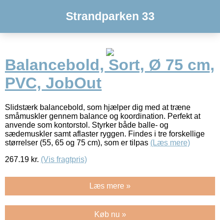
Strandparken 33
Balancebold, Sort, Ø 75 cm,
PVC, JobOut
Slidstærk balancebold, som hjælper dig med at træne
småmuskler gennem balance og koordination. Perfekt at
anvende som kontorstol. Styrker både balle- og
sædemuskler samt aflaster ryggen. Findes i tre forskellige
størrelser (55, 65 og 75 cm), som er tilpas
(Læs mere)
267.19
kr.
(Vis fragtpris)
Læs mere »
Køb nu »