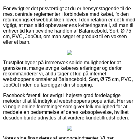
For øvrigt er det prisværdigt at du er hensynstagende til de
mest centrale reglementer i forbindelse med købet, fx den
returneringsret webbutikken lover. I den relation er det tilmed
vigtigt, at man altid opbevarer ens kvitteringsmail, så man til
enhver tid kan bevidne handlen af Balancebold, Sort, Ø 75
cm, PVC, JobOut, om man søger et produkt til en voksen
eller et barn.
Trustpilot byder på immervæk solide muligheder for at
granske ret mange øvrige køberes erfaringer og derfor
rekommanderer vi, at du tager et kig på internet
webshoppens omtaler af Balancebold, Sort, Ø 75 cm, PVC,
JobOut inden du færdiggør din shopping.
Facebook fører til for øvrigt i højeste grad fordelagtige
metoder til at få indtryk af webshoppens popularitet. Her ser
vi nogle online forretninger som giver folk mulighed for at
meddele en bedømmelse af deres købsoplevelse, hvilket
desuden burde udnyttes til at vurdere kundetilfredsheden.
Vores side finansieres af annonceindtægter. Vi har