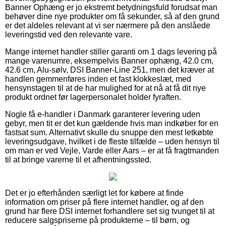
Banner Ophæng er jo ekstremt betydningsfuld forudsat man
behøver dine nye produkter om få sekunder, så af den grund
er det aldeles relevant at vi ser nærmere på den anslåede
leveringstid ved den relevante vare.
Mange internet handler stiller garanti om 1 dags levering på
mange varenumre, eksempelvis Banner ophæng, 42.0 cm,
42.6 cm, Alu-sølv, DSI Banner-Line 251, men det kræver at
handlen gemmenføres inden et fast klokkeslæt, med
hensynstagen til at de har mulighed for at nå at få dit nye
produkt ordnet før lagerpersonalet holder fyraften.
Nogle få e-handler i Danmark garanterer levering uden
gebyr, men tit er det kun gældende hvis man indkøber for en
fastsat sum. Alternativt skulle du snuppe den mest letkøbte
leveringsudgave, hvilket i de fleste tilfælde – uden hensyn til
om man er ved Vejle, Varde eller Aars – er at få fragtmanden
til at bringe varerne til et afhentningssted.
Det er jo efterhånden særligt let for købere at finde
information om priser på flere internet handler, og af den
grund har flere DSI internet forhandlere set sig tvunget til at
reducere salgspriserne på produkterne – til børn, og