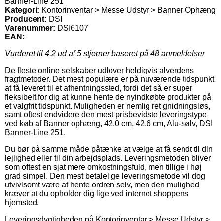
Banner-Line 251
Kategori:
Kontorinventar > Messe Udstyr > Banner Ophæng
Producent:
DSI
Varenummer:
DSI6107
EAN:
Vurderet til
4.2
ud af 5 stjerner baseret på
48
anmeldelser
De fleste online selskaber udlover heldigvis alverdens
fragtmetoder. Det mest populære er på nuværende tidspunkt
at få leveret til et afhentningssted, fordi det så er super
fleksibelt for dig at kunne hente de nyindkøbte produkter på
et valgfrit tidspunkt. Muligheden er nemlig ret gnidningsløs,
samt oftest endvidere den mest prisbevidste leveringstype
ved køb af Banner ophæng, 42.0 cm, 42.6 cm, Alu-sølv, DSI
Banner-Line 251.
Du bør på samme måde påtænke at vælge at få sendt til din
lejlighed eller til din arbejdsplads. Leveringsmetoden bliver
som oftest en sjat mere omkostningsfuld, men tillige i høj
grad simpel. Den mest betalelige leveringsmetode vil dog
utvivlsomt være at hente ordren selv, men den mulighed
kræver at du opholder dig lige ved internet shoppens
hjemsted.
Leveringsdygtigheden på Kontorinventar > Messe Udstyr >