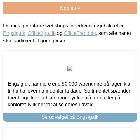
Køb nu »
De mest populære webshops for erhverv i øjeblikket er
Engsig.dk
,
Office2go.dk
og
OfficeTrend.dk
, som alle har et
stort sortiment til gode priser.
Engsig.dk har mere end 50.000 varenumre på lager, klar
til hurtig levering indenfor få dage. Sortimentet spænder
bredt, lige fra stort kontorudstyr til små produkter på
kontoret. Klik her for at se deres udvalg.
Se udvalget på Engsig.dk