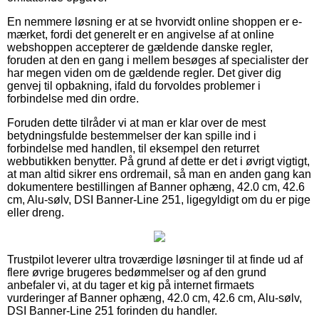
En nemmere løsning er at se hvorvidt online shoppen er e-
mærket, fordi det generelt er en angivelse af at online
webshoppen accepterer de gældende danske regler,
foruden at den en gang i mellem besøges af specialister der
har megen viden om de gældende regler. Det giver dig
genvej til opbakning, ifald du forvoldes problemer i
forbindelse med din ordre.
Foruden dette tilråder vi at man er klar over de mest
betydningsfulde bestemmelser der kan spille ind i
forbindelse med handlen, til eksempel den returret
webbutikken benytter. På grund af dette er det i øvrigt vigtigt,
at man altid sikrer ens ordremail, så man en anden gang kan
dokumentere bestillingen af Banner ophæng, 42.0 cm, 42.6
cm, Alu-sølv, DSI Banner-Line 251, ligegyldigt om du er pige
eller dreng.
Trustpilot leverer ultra troværdige løsninger til at finde ud af
flere øvrige brugeres bedømmelser og af den grund
anbefaler vi, at du tager et kig på internet firmaets
vurderinger af Banner ophæng, 42.0 cm, 42.6 cm, Alu-sølv,
DSI Banner-Line 251 forinden du handler.