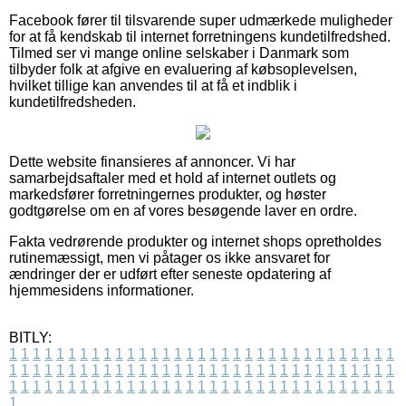
Facebook fører til tilsvarende super udmærkede muligheder
for at få kendskab til internet forretningens kundetilfredshed.
Tilmed ser vi mange online selskaber i Danmark som
tilbyder folk at afgive en evaluering af købsoplevelsen,
hvilket tillige kan anvendes til at få et indblik i
kundetilfredsheden.
Dette website finansieres af annoncer. Vi har
samarbejdsaftaler med et hold af internet outlets og
markedsfører forretningernes produkter, og høster
godtgørelse om en af vores besøgende laver en ordre.
Fakta vedrørende produkter og internet shops opretholdes
rutinemæssigt, men vi påtager os ikke ansvaret for
ændringer der er udført efter seneste opdatering af
hjemmesidens informationer.
BITLY:
1
1
1
1
1
1
1
1
1
1
1
1
1
1
1
1
1
1
1
1
1
1
1
1
1
1
1
1
1
1
1
1
1
1
1
1
1
1
1
1
1
1
1
1
1
1
1
1
1
1
1
1
1
1
1
1
1
1
1
1
1
1
1
1
1
1
1
1
1
1
1
1
1
1
1
1
1
1
1
1
1
1
1
1
1
1
1
1
1
1
1
1
1
1
1
1
1
1
1
1