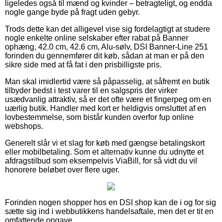
ligeledes også til mænd og kvinder – betragteligt, og endda
nogle gange byde på fragt uden gebyr.
Trods dette kan det alligevel vise sig fordelagtigt at studere
nogle enkelte online selskaber efter rabat på Banner
ophæng, 42.0 cm, 42.6 cm, Alu-sølv, DSI Banner-Line 251
forinden du gennemfører dit køb, sådan at man er på den
sikre side med at få fat i den prisbilligste pris.
Man skal imidlertid være så påpasselig, at såfremt en butik
tilbyder bedst i test varer til en salgspris der virker
usædvanlig attraktiv, så er det ofte være et fingerpeg om en
uærlig butik. Handler med kort er heldigvis omsluttet af en
lovbestemmelse, som bistår kunden overfor fup online
webshops.
Generelt slår vi et slag for køb med gængse betalingskort
eller mobilbetaling. Som et alternativ kunne du udnytte et
afdragstilbud som eksempelvis ViaBill, for så vidt du vil
honorere beløbet over flere uger.
Forinden nogen shopper hos en DSI shop kan de i og for sig
sætte sig ind i webbutikkens handelsaftale, men det er tit en
omfattende opgave.