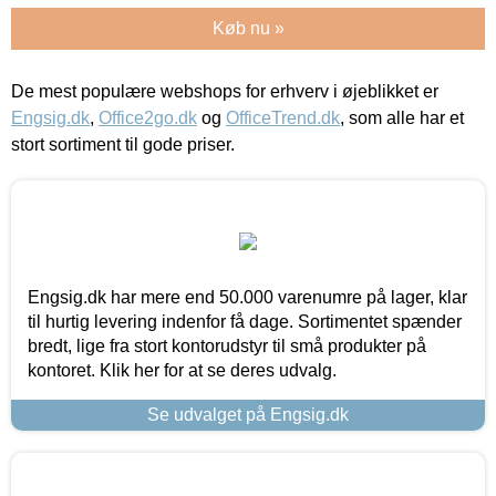
Køb nu »
De mest populære webshops for erhverv i øjeblikket er
Engsig.dk
,
Office2go.dk
og
OfficeTrend.dk
, som alle har et
stort sortiment til gode priser.
Engsig.dk har mere end 50.000 varenumre på lager, klar
til hurtig levering indenfor få dage. Sortimentet spænder
bredt, lige fra stort kontorudstyr til små produkter på
kontoret. Klik her for at se deres udvalg.
Se udvalget på Engsig.dk