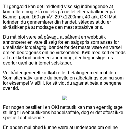
Til gengæld kan det imidlertid vise sig indbringende at
kontrollere nogle få outlets på nettet efter rabatkoder på
Banner papir, 160 g/mÂ², 297x1200mm, 40 ark, OKI Mat
forinden du gennemfører din handel, således at du er
skråsikker på at modtage den mest attraktive pris.
Du må blot være så påvagt, at såfremt en webbutik
annoncerer en vare til salg for en salgspris som anses for
urealistisk fordelagtig, bør det for det meste være en varsel
om en bedragerisk online virksomhed. Køb med kort er trods
alt dækket ind under en anordning, der begunstiger os
overfor uærlige internet selskaber.
Vi tilråder generelt kortkøb eller betalinger med mobilen.
Som alternativ kunne du benytte en afbetalingsløsning som
for eksempel ViaBill, for så vidt du agter at betale pengene
over tid.
Før nogen bestiller i en OKI netbutik kan man egentlig tage
stilling til webbutikkens handelsaftale, dog er det oftest ikke
specielt ophidsende.
En anden mulighed kunne være at undersøge om online