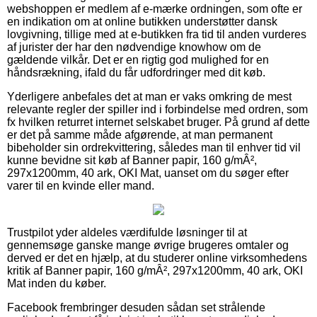
webshoppen er medlem af e-mærke ordningen, som ofte er
en indikation om at online butikken understøtter dansk
lovgivning, tillige med at e-butikken fra tid til anden vurderes
af jurister der har den nødvendige knowhow om de
gældende vilkår. Det er en rigtig god mulighed for en
håndsrækning, ifald du får udfordringer med dit køb.
Yderligere anbefales det at man er vaks omkring de mest
relevante regler der spiller ind i forbindelse med ordren, som
fx hvilken returret internet selskabet bruger. På grund af dette
er det på samme måde afgørende, at man permanent
bibeholder sin ordrekvittering, således man til enhver tid vil
kunne bevidne sit køb af Banner papir, 160 g/mÂ²,
297x1200mm, 40 ark, OKI Mat, uanset om du søger efter
varer til en kvinde eller mand.
Trustpilot yder aldeles værdifulde løsninger til at
gennemsøge ganske mange øvrige brugeres omtaler og
derved er det en hjælp, at du studerer online virksomhedens
kritik af Banner papir, 160 g/mÂ², 297x1200mm, 40 ark, OKI
Mat inden du køber.
Facebook frembringer desuden sådan set strålende