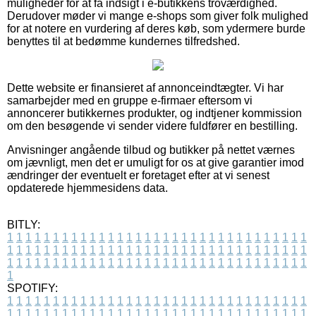
muligheder for at få indsigt i e-butikkens troværdighed.
Derudover møder vi mange e-shops som giver folk mulighed
for at notere en vurdering af deres køb, som ydermere burde
benyttes til at bedømme kundernes tilfredshed.
Dette website er finansieret af annonceindtægter. Vi har
samarbejder med en gruppe e-firmaer eftersom vi
annoncerer butikkernes produkter, og indtjener kommission
om den besøgende vi sender videre fuldfører en bestilling.
Anvisninger angående tilbud og butikker på nettet værnes
om jævnligt, men det er umuligt for os at give garantier imod
ændringer der eventuelt er foretaget efter at vi senest
opdaterede hjemmesidens data.
BITLY:
1
1
1
1
1
1
1
1
1
1
1
1
1
1
1
1
1
1
1
1
1
1
1
1
1
1
1
1
1
1
1
1
1
1
1
1
1
1
1
1
1
1
1
1
1
1
1
1
1
1
1
1
1
1
1
1
1
1
1
1
1
1
1
1
1
1
1
1
1
1
1
1
1
1
1
1
1
1
1
1
1
1
1
1
1
1
1
1
1
1
1
1
1
1
1
1
1
1
1
1
SPOTIFY:
1
1
1
1
1
1
1
1
1
1
1
1
1
1
1
1
1
1
1
1
1
1
1
1
1
1
1
1
1
1
1
1
1
1
1
1
1
1
1
1
1
1
1
1
1
1
1
1
1
1
1
1
1
1
1
1
1
1
1
1
1
1
1
1
1
1