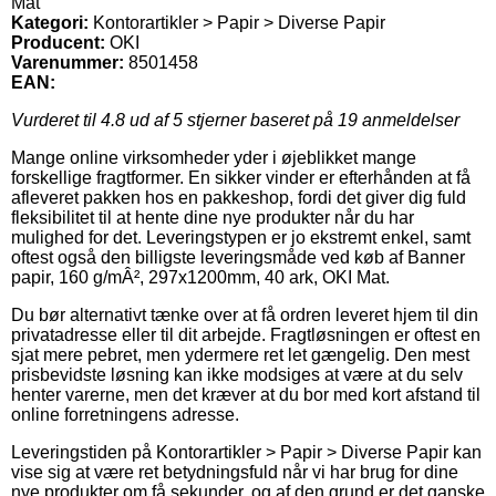
Mat
Kategori:
Kontorartikler > Papir > Diverse Papir
Producent:
OKI
Varenummer:
8501458
EAN:
Vurderet til
4.8
ud af 5 stjerner baseret på
19
anmeldelser
Mange online virksomheder yder i øjeblikket mange
forskellige fragtformer. En sikker vinder er efterhånden at få
afleveret pakken hos en pakkeshop, fordi det giver dig fuld
fleksibilitet til at hente dine nye produkter når du har
mulighed for det. Leveringstypen er jo ekstremt enkel, samt
oftest også den billigste leveringsmåde ved køb af Banner
papir, 160 g/mÂ², 297x1200mm, 40 ark, OKI Mat.
Du bør alternativt tænke over at få ordren leveret hjem til din
privatadresse eller til dit arbejde. Fragtløsningen er oftest en
sjat mere pebret, men ydermere ret let gængelig. Den mest
prisbevidste løsning kan ikke modsiges at være at du selv
henter varerne, men det kræver at du bor med kort afstand til
online forretningens adresse.
Leveringstiden på Kontorartikler > Papir > Diverse Papir kan
vise sig at være ret betydningsfuld når vi har brug for dine
nye produkter om få sekunder, og af den grund er det ganske