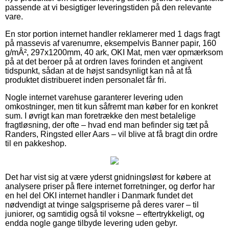
passende at vi besigtiger leveringstiden på den relevante
vare.
En stor portion internet handler reklamerer med 1 dags fragt
på massevis af varenumre, eksempelvis Banner papir, 160
g/mÂ², 297x1200mm, 40 ark, OKI Mat, men vær opmærksom
på at det beroer på at ordren laves forinden et angivent
tidspunkt, sådan at de højst sandsynligt kan nå at få
produktet distribueret inden personalet får fri.
Nogle internet varehuse garanterer levering uden
omkostninger, men tit kun såfremt man køber for en konkret
sum. I øvrigt kan man foretrække den mest betalelige
fragtløsning, der ofte – hvad end man befinder sig tæt på
Randers, Ringsted eller Aars – vil blive at få bragt din ordre
til en pakkeshop.
Det har vist sig at være yderst gnidningsløst for købere at
analysere priser på flere internet forretninger, og derfor har
en hel del OKI internet handler i Danmark fundet det
nødvendigt at tvinge salgspriserne på deres varer – til
juniorer, og samtidig også til voksne – eftertrykkeligt, og
endda nogle gange tilbyde levering uden gebyr.