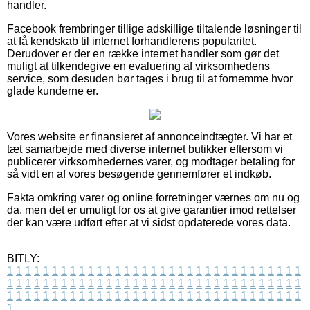
handler.
Facebook frembringer tillige adskillige tiltalende løsninger til
at få kendskab til internet forhandlerens popularitet.
Derudover er der en række internet handler som gør det
muligt at tilkendegive en evaluering af virksomhedens
service, som desuden bør tages i brug til at fornemme hvor
glade kunderne er.
Vores website er finansieret af annonceindtægter. Vi har et
tæt samarbejde med diverse internet butikker eftersom vi
publicerer virksomhedernes varer, og modtager betaling for
så vidt en af vores besøgende gennemfører et indkøb.
Fakta omkring varer og online forretninger værnes om nu og
da, men det er umuligt for os at give garantier imod rettelser
der kan være udført efter at vi sidst opdaterede vores data.
BITLY:
1
1
1
1
1
1
1
1
1
1
1
1
1
1
1
1
1
1
1
1
1
1
1
1
1
1
1
1
1
1
1
1
1
1
1
1
1
1
1
1
1
1
1
1
1
1
1
1
1
1
1
1
1
1
1
1
1
1
1
1
1
1
1
1
1
1
1
1
1
1
1
1
1
1
1
1
1
1
1
1
1
1
1
1
1
1
1
1
1
1
1
1
1
1
1
1
1
1
1
1