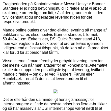
Fragtperioden på Kontorinventar > Messe Udstyr > Banner
Standere er jo rigtig betydningsfuld i tilfælde af at vi absolut
skal bruge ordren lige om lidt, så af den grund er det uden
tvivl centralt at du undersøger leveringstiden for det
respektive produkt.
Mange online outlets giver dag-til-dag levering på mange af
butikkens varer, eksempelvis Banner stander, L-formet,
59.4×84.1 cm, Enkeltsidet, DSI Quick Banner stand 413,
men vær vagtsom da det kræver at ordren køres igennem
tidligere end et fastsat tidspunkt, så de kan nå at få produktet
klar forud for at personalet får fri.
Visse internet firmaer frembyder gebyrfri levering, men for
det meste kun når man aftager for en konkret pris. Alternativt
skulle du snuppe den prisbilligste type af levering, hvilket i
mange tilfælde – om du er ved Randers, Farum eller
Humlebæk – er at få dem til at levere ordren til et
afhentningssted.
Det er efterhånden ualmindeligt hensigtsmæssigt for
internetbrugere at finde de bedste priser hos flere e-butikker,
og så har massevis af DSI internet shops været nødt til at