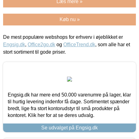
Læs mere »
Køb nu »
De mest populære webshops for erhverv i øjeblikket er
Engsig.dk
,
Office2go.dk
og
OfficeTrend.dk
, som alle har et
stort sortiment til gode priser.
Engsig.dk har mere end 50.000 varenumre på lager, klar
til hurtig levering indenfor få dage. Sortimentet spænder
bredt, lige fra stort kontorudstyr til små produkter på
kontoret. Klik her for at se deres udvalg.
Se udvalget på Engsig.dk