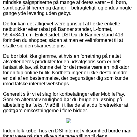
mindske salgspriserne på mange af deres varer – til børn,
samt også til herrer og damer – betragteligt, og endda nogle
gange yde levering uden gebyr.
Derfor kan det alligevel være gunstigt at tjekke enkelte
netbutikker efter rabat på Banner stander, L-formet,
59.4×84.1 cm, Enkeltsidet, DSI Quick Banner stand 413
forinden du shopper, sådan at man er velinformeret til at
skaffe sig den skarpeste pris.
Du bør blot ikke glemme, at hvis en forretning på nettet
afsætter deres produkter for en udsalgspris som er helt
fantastisk lav, så kunne det for det meste være en indikator
for en fup online butik. Kortbetalinger er ikke desto mindre
en del af en bestemmelse, der begunstiger dig som kunde
imod falske internet webshops.
Generelt slår vi et slag for kortbetalinger eller MobilePay.
Som en alternativ mulighed bør du bruge en løsning på
afbetaling fra f.eks. ViaBill, i tilfælde af at du foretrækker at
godtgøre omkostningerne i flere bidder.
Inden folk køber hos en DSI internet virksomhed burde man
for at være på den sikre side tage stilling til dens