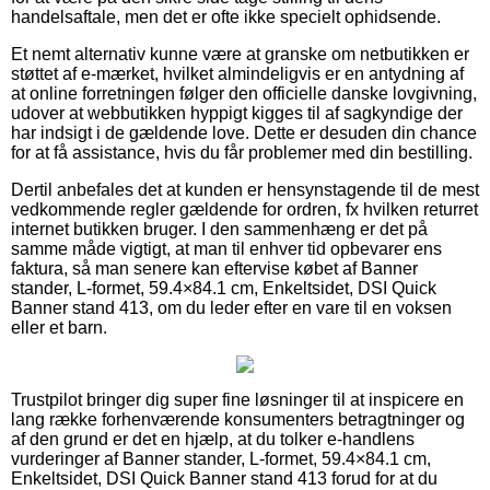
handelsaftale, men det er ofte ikke specielt ophidsende.
Et nemt alternativ kunne være at granske om netbutikken er
støttet af e-mærket, hvilket almindeligvis er en antydning af
at online forretningen følger den officielle danske lovgivning,
udover at webbutikken hyppigt kigges til af sagkyndige der
har indsigt i de gældende love. Dette er desuden din chance
for at få assistance, hvis du får problemer med din bestilling.
Dertil anbefales det at kunden er hensynstagende til de mest
vedkommende regler gældende for ordren, fx hvilken returret
internet butikken bruger. I den sammenhæng er det på
samme måde vigtigt, at man til enhver tid opbevarer ens
faktura, så man senere kan eftervise købet af Banner
stander, L-formet, 59.4×84.1 cm, Enkeltsidet, DSI Quick
Banner stand 413, om du leder efter en vare til en voksen
eller et barn.
Trustpilot bringer dig super fine løsninger til at inspicere en
lang række forhenværende konsumenters betragtninger og
af den grund er det en hjælp, at du tolker e-handlens
vurderinger af Banner stander, L-formet, 59.4×84.1 cm,
Enkeltsidet, DSI Quick Banner stand 413 forud for at du