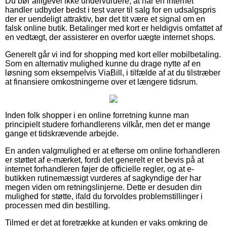
Du bør alligevel ikke undervurdere, at når en internet
handler udbyder bedst i test varer til salg for en udsalgspris
der er uendeligt attraktiv, bør det tit være et signal om en
falsk online butik. Betalinger med kort er heldigvis omfattet af
en vedtægt, der assisterer en overfor uægte internet shops.
Generelt går vi ind for shopping med kort eller mobilbetaling.
Som en alternativ mulighed kunne du drage nytte af en
løsning som eksempelvis ViaBill, i tilfælde af at du tilstræber
at finansiere omkostningerne over et længere tidsrum.
Inden folk shopper i en online forretning kunne man
principielt studere forhandlerens vilkår, men det er mange
gange et tidskrævende arbejde.
En anden valgmulighed er at efterse om online forhandleren
er støttet af e-mærket, fordi det generelt er et bevis på at
internet forhandleren føjer de officielle regler, og at e-
butikken rutinemæssigt vurderes af sagkyndige der har
megen viden om retningslinjerne. Dette er desuden din
mulighed for støtte, ifald du forvoldes problemstillinger i
processen med din bestilling.
Tilmed er det at foretrække at kunden er vaks omkring de