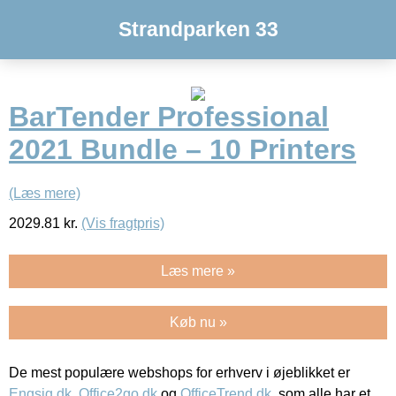
Strandparken 33
BarTender Professional
2021 Bundle – 10 Printers
(Læs mere)
2029.81
kr.
(Vis fragtpris)
Læs mere »
Køb nu »
De mest populære webshops for erhverv i øjeblikket er
Engsig.dk
,
Office2go.dk
og
OfficeTrend.dk
, som alle har et