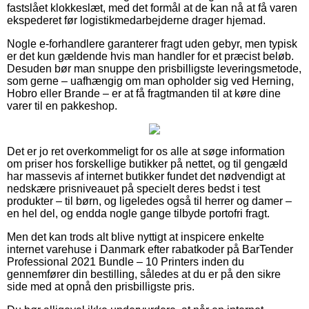
fastslået klokkeslæt, med det formål at de kan nå at få varen
ekspederet før logistikmedarbejderne drager hjemad.
Nogle e-forhandlere garanterer fragt uden gebyr, men typisk
er det kun gældende hvis man handler for et præcist beløb.
Desuden bør man snuppe den prisbilligste leveringsmetode,
som gerne – uafhængig om man opholder sig ved Herning,
Hobro eller Brande – er at få fragtmanden til at køre dine
varer til en pakkeshop.
Det er jo ret overkommeligt for os alle at søge information
om priser hos forskellige butikker på nettet, og til gengæld
har massevis af internet butikker fundet det nødvendigt at
nedskære prisniveauet på specielt deres bedst i test
produkter – til børn, og ligeledes også til herrer og damer –
en hel del, og endda nogle gange tilbyde portofri fragt.
Men det kan trods alt blive nyttigt at inspicere enkelte
internet varehuse i Danmark efter rabatkoder på BarTender
Professional 2021 Bundle – 10 Printers inden du
gennemfører din bestilling, således at du er på den sikre
side med at opnå den prisbilligste pris.