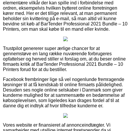
elementære vilkår der kan spille ind i forbindelse med
ordren, eksempelvis hvilken bytteret online forretningen
kører med. Her er det tillige relevant, at man permanent
beholder sin kvittering på e-mail, så man altid vil kunne
bevidne sit køb af BarTender Professional 2021 Bundle – 10
Printers, om man skal købe til en mand eller kvinde.
Trustpilot genererer super ærlige chancer for at
gennemstøve en lang række nuværende forbrugeres
opfattelser og herved stiller vi forslag om, at du beser online
firmaets kritik af BarTender Professional 2021 Bundle – 10
Printers forud for at du bestiller.
Facebook frembringer lige så vel nogenlunde fremragende
løsninger til at få kendskab til online firmaets pålidelighed.
Desuden ses nogle online selskaber i Danmark som giver
kunderne mulighed for at sammensætte en bedømmelse af
købsoplevelsen, som ligeledes kan drages fordel af til at
danne dig et indtryk af hvor tilfredse kunderne er.
Vores website er finansieret af annonceindtægter. Vi
samarbejder med utallige internet foretagender da vi