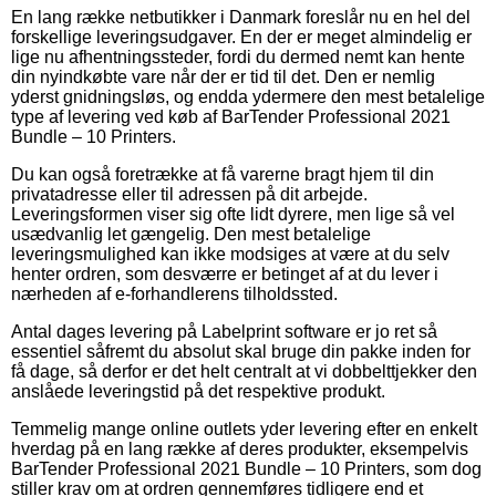
En lang række netbutikker i Danmark foreslår nu en hel del
forskellige leveringsudgaver. En der er meget almindelig er
lige nu afhentningssteder, fordi du dermed nemt kan hente
din nyindkøbte vare når der er tid til det. Den er nemlig
yderst gnidningsløs, og endda ydermere den mest betalelige
type af levering ved køb af BarTender Professional 2021
Bundle – 10 Printers.
Du kan også foretrække at få varerne bragt hjem til din
privatadresse eller til adressen på dit arbejde.
Leveringsformen viser sig ofte lidt dyrere, men lige så vel
usædvanlig let gængelig. Den mest betalelige
leveringsmulighed kan ikke modsiges at være at du selv
henter ordren, som desværre er betinget af at du lever i
nærheden af e-forhandlerens tilholdssted.
Antal dages levering på Labelprint software er jo ret så
essentiel såfremt du absolut skal bruge din pakke inden for
få dage, så derfor er det helt centralt at vi dobbelttjekker den
anslåede leveringstid på det respektive produkt.
Temmelig mange online outlets yder levering efter en enkelt
hverdag på en lang række af deres produkter, eksempelvis
BarTender Professional 2021 Bundle – 10 Printers, som dog
stiller krav om at ordren gennemføres tidligere end et