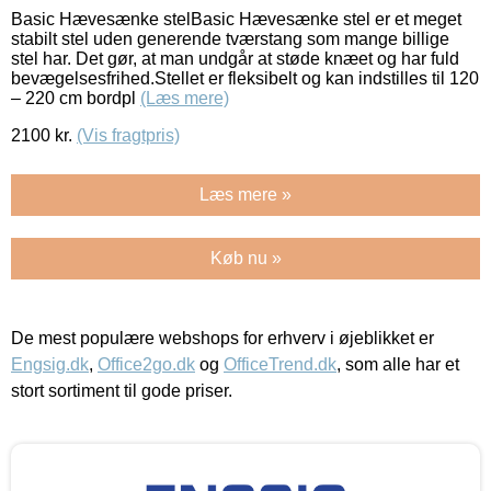
Basic Hævesænke stelBasic Hævesænke stel er et meget
stabilt stel uden generende tværstang som mange billige
stel har. Det gør, at man undgår at støde knæet og har fuld
bevægelsesfrihed.Stellet er fleksibelt og kan indstilles til 120
– 220 cm bordpl
(Læs mere)
2100
kr.
(Vis fragtpris)
Læs mere »
Køb nu »
De mest populære webshops for erhverv i øjeblikket er
Engsig.dk
,
Office2go.dk
og
OfficeTrend.dk
, som alle har et
stort sortiment til gode priser.