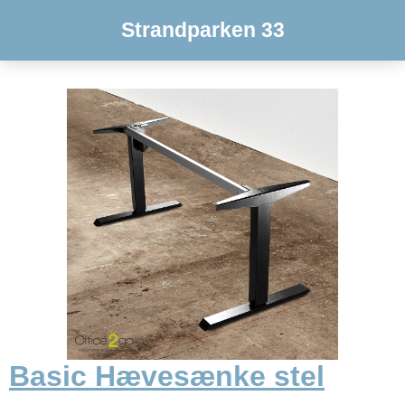
Strandparken 33
Basic Hævesænke stel