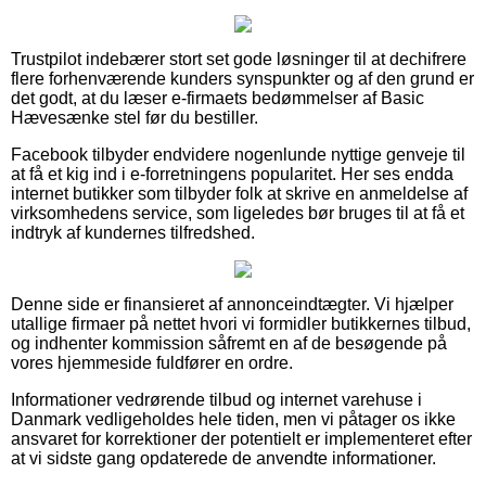
Trustpilot indebærer stort set gode løsninger til at dechifrere
flere forhenværende kunders synspunkter og af den grund er
det godt, at du læser e-firmaets bedømmelser af Basic
Hævesænke stel før du bestiller.
Facebook tilbyder endvidere nogenlunde nyttige genveje til
at få et kig ind i e-forretningens popularitet. Her ses endda
internet butikker som tilbyder folk at skrive en anmeldelse af
virksomhedens service, som ligeledes bør bruges til at få et
indtryk af kundernes tilfredshed.
Denne side er finansieret af annonceindtægter. Vi hjælper
utallige firmaer på nettet hvori vi formidler butikkernes tilbud,
og indhenter kommission såfremt en af de besøgende på
vores hjemmeside fuldfører en ordre.
Informationer vedrørende tilbud og internet varehuse i
Danmark vedligeholdes hele tiden, men vi påtager os ikke
ansvaret for korrektioner der potentielt er implementeret efter
at vi sidste gang opdaterede de anvendte informationer.