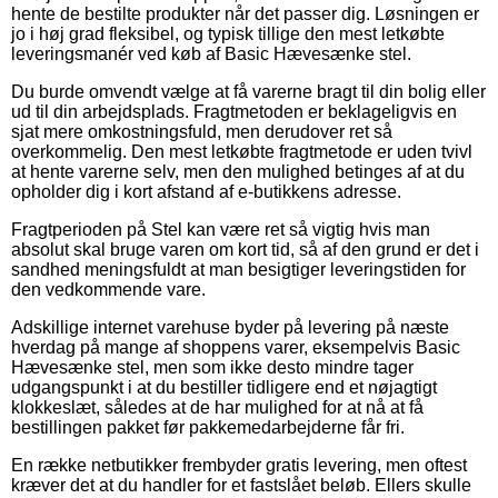
hente de bestilte produkter når det passer dig. Løsningen er
jo i høj grad fleksibel, og typisk tillige den mest letkøbte
leveringsmanér ved køb af Basic Hævesænke stel.
Du burde omvendt vælge at få varerne bragt til din bolig eller
ud til din arbejdsplads. Fragtmetoden er beklageligvis en
sjat mere omkostningsfuld, men derudover ret så
overkommelig. Den mest letkøbte fragtmetode er uden tvivl
at hente varerne selv, men den mulighed betinges af at du
opholder dig i kort afstand af e-butikkens adresse.
Fragtperioden på Stel kan være ret så vigtig hvis man
absolut skal bruge varen om kort tid, så af den grund er det i
sandhed meningsfuldt at man besigtiger leveringstiden for
den vedkommende vare.
Adskillige internet varehuse byder på levering på næste
hverdag på mange af shoppens varer, eksempelvis Basic
Hævesænke stel, men som ikke desto mindre tager
udgangspunkt i at du bestiller tidligere end et nøjagtigt
klokkeslæt, således at de har mulighed for at nå at få
bestillingen pakket før pakkemedarbejderne får fri.
En række netbutikker frembyder gratis levering, men oftest
kræver det at du handler for et fastslået beløb. Ellers skulle