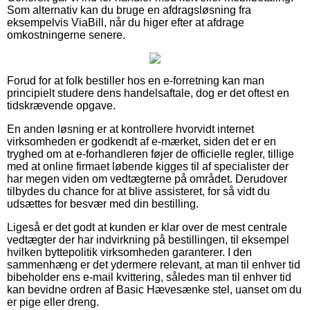
Som alternativ kan du bruge en afdragsløsning fra
eksempelvis ViaBill, når du higer efter at afdrage
omkostningerne senere.
Forud for at folk bestiller hos en e-forretning kan man
principielt studere dens handelsaftale, dog er det oftest en
tidskrævende opgave.
En anden løsning er at kontrollere hvorvidt internet
virksomheden er godkendt af e-mærket, siden det er en
tryghed om at e-forhandleren føjer de officielle regler, tillige
med at online firmaet løbende kigges til af specialister der
har megen viden om vedtægterne på området. Derudover
tilbydes du chance for at blive assisteret, for så vidt du
udsættes for besvær med din bestilling.
Ligeså er det godt at kunden er klar over de mest centrale
vedtægter der har indvirkning på bestillingen, til eksempel
hvilken byttepolitik virksomheden garanterer. I den
sammenhæng er det ydermere relevant, at man til enhver tid
bibeholder ens e-mail kvittering, således man til enhver tid
kan bevidne ordren af Basic Hævesænke stel, uanset om du
er pige eller dreng.