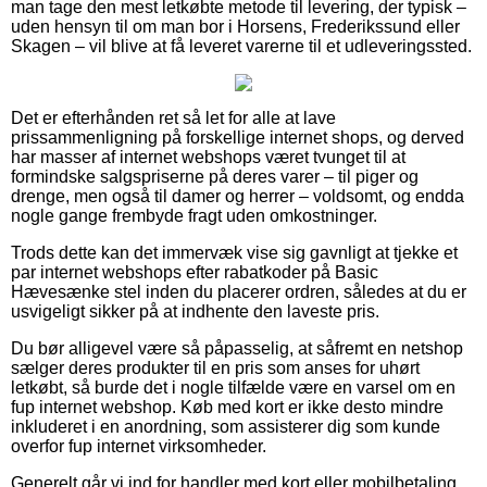
man tage den mest letkøbte metode til levering, der typisk –
uden hensyn til om man bor i Horsens, Frederikssund eller
Skagen – vil blive at få leveret varerne til et udleveringssted.
Det er efterhånden ret så let for alle at lave
prissammenligning på forskellige internet shops, og derved
har masser af internet webshops været tvunget til at
formindske salgspriserne på deres varer – til piger og
drenge, men også til damer og herrer – voldsomt, og endda
nogle gange frembyde fragt uden omkostninger.
Trods dette kan det immervæk vise sig gavnligt at tjekke et
par internet webshops efter rabatkoder på Basic
Hævesænke stel inden du placerer ordren, således at du er
usvigeligt sikker på at indhente den laveste pris.
Du bør alligevel være så påpasselig, at såfremt en netshop
sælger deres produkter til en pris som anses for uhørt
letkøbt, så burde det i nogle tilfælde være en varsel om en
fup internet webshop. Køb med kort er ikke desto mindre
inkluderet i en anordning, som assisterer dig som kunde
overfor fup internet virksomheder.
Generelt går vi ind for handler med kort eller mobilbetaling.