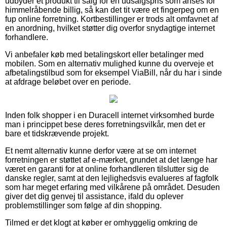
udbyder et produkt til salg for en udsalgspris som anses for
himmelråbende billig, så kan det tit være et fingerpeg om en
fup online forretning. Kortbestillinger er trods alt omfavnet af
en anordning, hvilket støtter dig overfor snydagtige internet
forhandlere.
Vi anbefaler køb med betalingskort eller betalinger med
mobilen. Som en alternativ mulighed kunne du overveje et
afbetalingstilbud som for eksempel ViaBill, når du har i sinde
at afdrage beløbet over en periode.
Inden folk shopper i en Duracell internet virksomhed burde
man i princippet bese deres forretningsvilkår, men det er
bare et tidskrævende projekt.
Et nemt alternativ kunne derfor være at se om internet
forretningen er støttet af e-mærket, grundet at det længe har
været en garanti for at online forhandleren tilslutter sig de
danske regler, samt at den lejlighedsvis evalueres af fagfolk
som har meget erfaring med vilkårene på området. Desuden
giver det dig genvej til assistance, ifald du oplever
problemstillinger som følge af din shopping.
Tilmed er det klogt at køber er omhyggelig omkring de