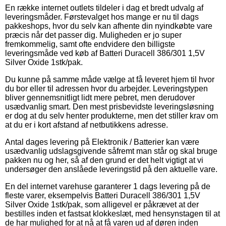
En række internet outlets tildeler i dag et bredt udvalg af
leveringsmåder. Førstevalget hos mange er nu til dags
pakkeshops, hvor du selv kan afhente din nyindkøbte vare
præcis når det passer dig. Muligheden er jo super
fremkommelig, samt ofte endvidere den billigste
leveringsmåde ved køb af Batteri Duracell 386/301 1,5V
Silver Oxide 1stk/pak.
Du kunne på samme måde vælge at få leveret hjem til hvor
du bor eller til adressen hvor du arbejder. Leveringstypen
bliver gennemsnitligt lidt mere pebret, men derudover
usædvanlig smart. Den mest prisbevidste leveringsløsning
er dog at du selv henter produkterne, men det stiller krav om
at du er i kort afstand af netbutikkens adresse.
Antal dages levering på Elektronik / Batterier kan være
usædvanlig udslagsgivende såfremt man står og skal bruge
pakken nu og her, så af den grund er det helt vigtigt at vi
undersøger den anslåede leveringstid på den aktuelle vare.
En del internet varehuse garanterer 1 dags levering på de
fleste varer, eksempelvis Batteri Duracell 386/301 1,5V
Silver Oxide 1stk/pak, som alligevel er påkrævet at der
bestilles inden et fastsat klokkeslæt, med hensynstagen til at
de har mulighed for at nå at få varen ud af døren inden