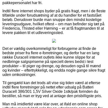
pakkepersonalet har fri.
Indtil flere internet shops byder på gratis fragt, men i de fleste
tilfælde under forudsætning af at du handler for et fastslået
beløb. Derudover burde man snuppe den mindst kostelige
leveringsudgave, hvilket oftest – om man befinder sig tæt på
Fredericia, Thisted eller Hørning – er at få fragtmanden til at
levere pakken til et udleveringssted.
Det er vældig overkommeligt for forbrugerne at finde de
bedste priser fra flere e-forretninger, og derfor har en lang
række Duracell internet outlets ikke kunne slippe for at
nedbringe salgspriserne på specielt deres bedst i test
produkter – til piger og drenge, og desuden også til mænd
og kvinder – eftertrykkeligt, og endda nogle gange sikre fragt
uden omkostninger.
Til gengæld kan det trods alt vise sig tiden værd at efterse
indtil flere forretninger på nettet efter udsalg på Batteri
Duracell 386/301 1,5V Silver Oxide 1stk/pak forinden du
bestiller, så man er tryg ved at antage den prisbilligste pris.
Man må imidlertid være klar over, at ifald en online shop