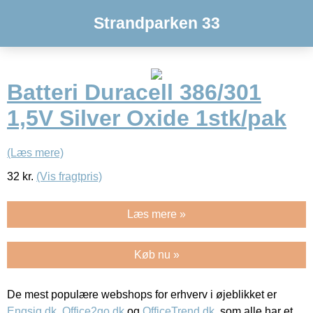
Strandparken 33
Batteri Duracell 386/301
1,5V Silver Oxide 1stk/pak
(Læs mere)
32
kr.
(Vis fragtpris)
Læs mere »
Køb nu »
De mest populære webshops for erhverv i øjeblikket er
Engsig.dk
,
Office2go.dk
og
OfficeTrend.dk
, som alle har et