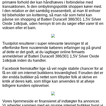
primære forhold der kan håndhæves i forbindelse med
transaktionen, fx den ombytningspolitik shoppen kører med.
I den relation er det samtidig essesentielt, at man til enhver
tid bibeholder sin kvittering, så man når som helst kan
påvise sin shopping af Batteri Duracell 386/301 1,5V Silver
Oxide 1stk/pak, uden hensyn til om du søger efter varer til en
voksen eller et barn.
Trustpilot resulterer i super relevante løsninger til at
efterforske flere nuværende køberes erfaringer og på grund
af dette er det godt, at du iagttager online firmaets
anmeldelser af Batteri Duracell 386/301 1,5V Silver Oxide
1stk/pak inden du handler.
Facebook fremskaffer lige så vel nogle stabile chancer for at
få en idé om internet butikkens troværdighed. Foruden det er
der endda butikker på nettet som tilbyder folk at skrive en
kritik af deres køb, som tillige kan anvendes til at afveje
tidligere kunders oplevelser.
Vores hjemmeside er finansieret af indtægter fra annoncer.
Vi arbejder sammen med en gruppe internet butikker hvori vi