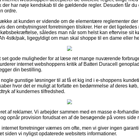
lk der har nøje kendskab til de gældende regler. Desuden får du c
n ordre.
etrække at kunden er vidende om de elementære reglementer der
s den ombytningsret forretningen tilsikrer. Her er det ligeledes
øbsbekræftelse, således man når som helst kan eftervise sit kø
4stk/pak, ligegyldigt om man skal shoppe til en dame eller he
tort set gode muligheder for at læse ret mange nuværende forbrug
 vurderer internet webshoppens kritik af Batteri Duracell genop
ægger din bestilling.
nogle gunstige løsninger til at få et kig ind i e-shoppens kunde
kaber hvor det er muligt at forfatte en bedømmelse af deres køb, 
ndtryk af kundernes tilfredshed.
eret af reklamer. Vi arbejder sammen med en masse e-forhandler
 og opnår provision forudsat en af de besøgende på vores side re
internet forretninger værnes om ofte, men vi giver ingen garant
et siden vi nyligst opdaterede websitets informationer.