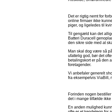
Det er rigtig nemt for fo
online firmaer ikke kunne
piger, og ligeledes til 
Til gengæld kan det allig
Batteri Duracell genopla
den sikre side med at ska
Man skal dog være så påva
ufattelig god, bør det o
betalingskort er på den a
foretagender.
Vi anbefaler generelt sh
fra eksempelvis ViaBill,
Forinden nogen bestiller
det i mange tilfælde ikke
En anden mulighed kunne
ofte er et kendetegn for 