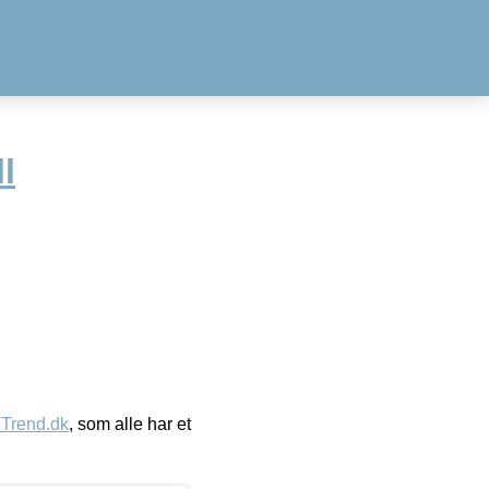
l
eTrend.dk
, som alle har et