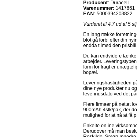
Producent:
Duracell
Varenummer:
1417861
EAN:
5000394203822
Vurderet til
4.7
ud af 5 st
En lang række forretninge
blot gå forbi efter din n
endda tilmed den prisbil
Du kan endvidere tænke ov
arbejder. Leveringstypen
form for fragt er unægte
bopæl.
Leveringshastigheden på 
dine nye produkter nu og 
leveringsdato ved det p
Flere firmaer på nettet 
900mAh 4stk/pak, der dog 
mulighed for at nå at få 
Enkelte online virksomhed
Derudover må man beslutt
Roskilde, Smørumnedre ell