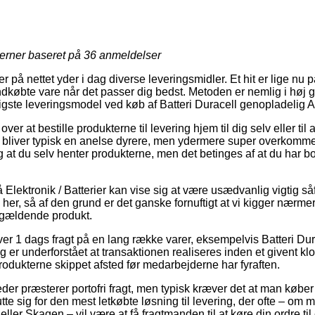
jerner baseret på
36
anmeldelser
r på nettet yder i dag diverse leveringsmidler. Et hit er lige n
yindkøbte vare når det passer dig bedst. Metoden er nemlig i høj 
ligste leveringsmodel ved køb af Batteri Duracell genopladelig
er at bestille produkterne til levering hjem til dig selv eller til
 bliver typisk en anelse dyrere, men ydermere super overkomme
lig at du selv henter produkterne, men det betinges af at du har
Elektronik / Batterier kan vise sig at være usædvanlig vigtig så
her, så af den grund er det ganske fornuftigt at vi kigger nærm
ågældende produkt.
lover 1 dags fragt på en lang række varer, eksempelvis Batteri D
er underforstået at transaktionen realiseres inden et givent kl
produkterne skippet afsted før medarbejderne har fyraften.
er præsterer portofri fragt, men typisk kræver det at man køber 
e sig for den mest letkøbte løsning til levering, der ofte – om 
er Skagen – vil være at få fragtmanden til at køre din ordre til