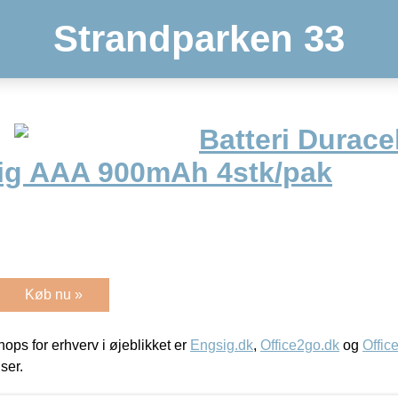
Strandparken 33
Batteri Duracel
ig AAA 900mAh 4stk/pak
Køb nu »
ps for erhverv i øjeblikket er
Engsig.dk
,
Office2go.dk
og
Offic
iser.