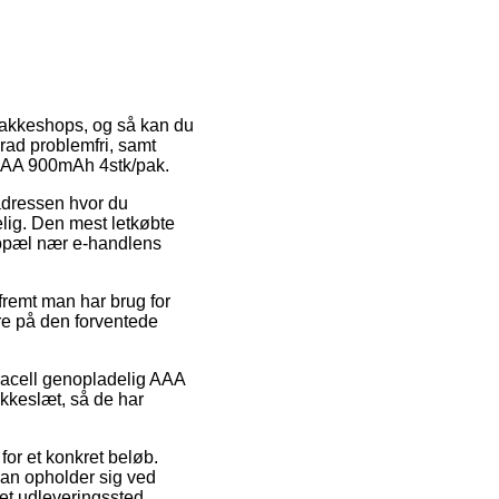
u pakkeshops, og så kan du
grad problemfri, samt
 AAA 900mAh 4stk/pak.
 adressen hvor du
lig. Den mest letkøbte
 bopæl nær e-handlens
fremt man har brug for
ere på den forventede
uracell genopladelig AAA
okkeslæt, så de har
for et konkret beløb.
man opholder sig ved
 et udleveringssted.