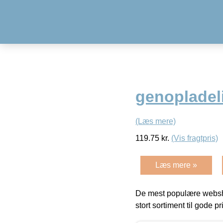
genopladel
(Læs mere)
119.75
kr.
(Vis fragtpris)
Læs mere »
De mest populære websho
stort sortiment til gode pr