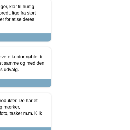
, klar til hurtig
edt, lige fra stort
er for at se deres
evere kontormøbler til
 det samme og med den
es udvalg.
rodukter. De har et
og mærker,
foto, tasker m.m. Klik