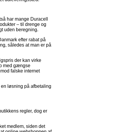
altså har mange Duracell
odukter – til drenge og
agt uden beregning.
 Danmark efter rabat på
ng, således at man er på
lgspris der kan virke
 Køb med gængse
imod falske internet
 en løsning på afbetaling
utikkens regler, dog er
ket medlem, siden det
ed at online webshoppen af