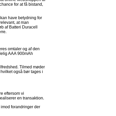
hance for at få bistand,
 kan have betydning for
 relevant, at man
b af Batteri Duracell
rre.
eres omtaler og af den
ladelig AAA 900mAh
tilfredshed. Tilmed møder
hvilket også bør tages i
e eftersom vi
aliserer en transaktion.
i imod forandringer der