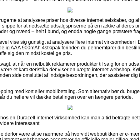
rbrugerne at analysere priser hos diverse internet selskaber, og 
 slippe for at nedsætte udsalgspriserne på en række af deres pr
kvinder og mænd – helt i bund, og endda nogle gange præstere fr
evel vise sig gunstigt at analysere flere internet virksomheder i
delig AAA 900mAh 4stk/pak forinden du gennemfører din bestilli
ffe sig den mindst kostelige pris.
gt, at når en netbutik reklamerer produkter til salg for en udsa
fte være et karakteristika der viser en uægte internet webshop.
nden side omsluttet af Indsigelsesordningen, der assisterer dig 
opping med kort eller mobilbetaling. Som alternativ bør du bruge
 når du hellere vil dække betalingen over en længere periode.
 hos en Duracell internet virksomhed kan man altid betragte netb
 videre interessant.
 derfor være at se nærmere på hvorvidt webbutikken er e-mær
at internet webshoppen accepterer de officielle regler, tillige m