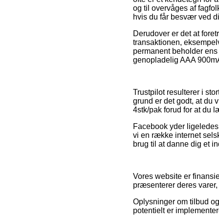
og til overvåges af fagfo
hvis du får besvær ved di
Derudover er det at for
transaktionen, eksempelvi
permanent beholder ens k
genopladelig AAA 900mAh 
Trustpilot resulterer i s
grund er det godt, at du
4stk/pak forud for at du l
Facebook yder ligeledes 
vi en række internet sels
brug til at danne dig et i
Vores website er finansi
præsenterer deres varer,
Oplysninger om tilbud og 
potentielt er implementer