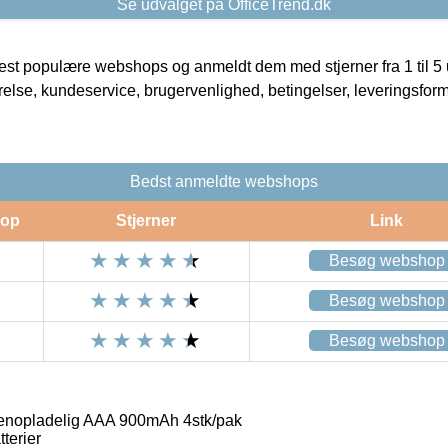
Se udvalget på OfficeTrend.dk
t populære webshops og anmeldt dem med stjerner fra 1 til 5 ud
rrelse, kundeservice, brugervenlighed, betingelser, leveringsfor
Bedst anmeldte webshops
op
Stjerner
Link
Besøg webshop
Besøg webshop
Besøg webshop
genopladelig AAA 900mAh 4stk/pak
tterier