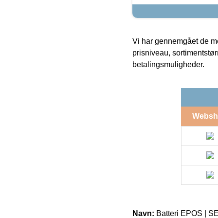
Vi har gennemgået de mes
prisniveau, sortimentstø
betalingsmuligheder.
Websh
Navn:
Batteri EPOS |