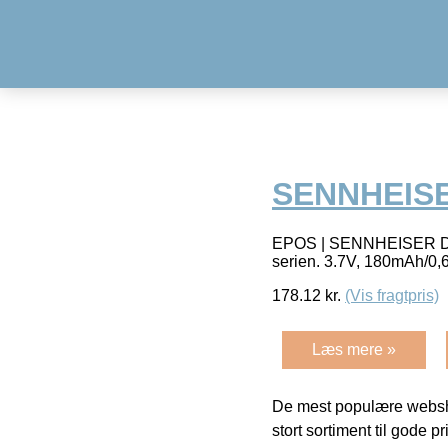
SENNHEIS
EPOS | SENNHEISER DW B
serien. 3.7V, 180mAh/0
178.12
kr.
(Vis fragtpris)
Læs mere »
De mest populære websho
stort sortiment til gode pr