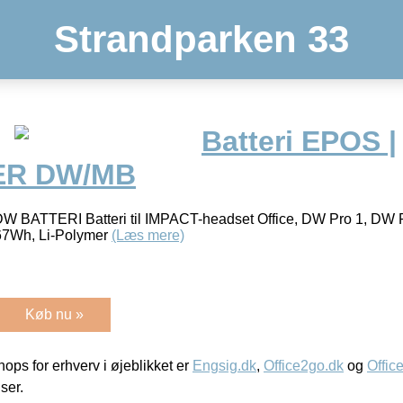
Strandparken 33
Batteri EPOS |
ER DW/MB
ATTERI Batteri til IMPACT-headset Office, DW Pro 1, DW Pr
,67Wh, Li-Polymer
(Læs mere)
Køb nu »
ps for erhverv i øjeblikket er
Engsig.dk
,
Office2go.dk
og
Offic
iser.