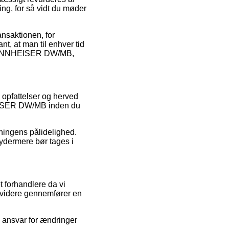
ing, for så vidt du møder
ansaktionen, for
nt, at man til enhver tid
 | SENNHEISER DW/MB,
 opfattelser og herved
HEISER DW/MB inden du
ningens pålidelighed.
 ydermere bør tages i
t forhandlere da vi
r videre gennemfører en
e ansvar for ændringer