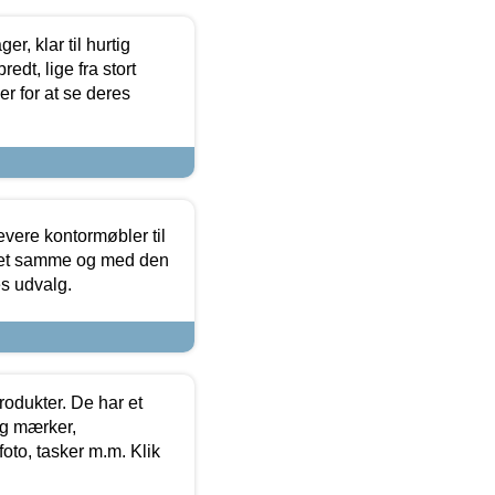
, klar til hurtig
edt, lige fra stort
er for at se deres
evere kontormøbler til
 det samme og med den
es udvalg.
rodukter. De har et
og mærker,
foto, tasker m.m. Klik