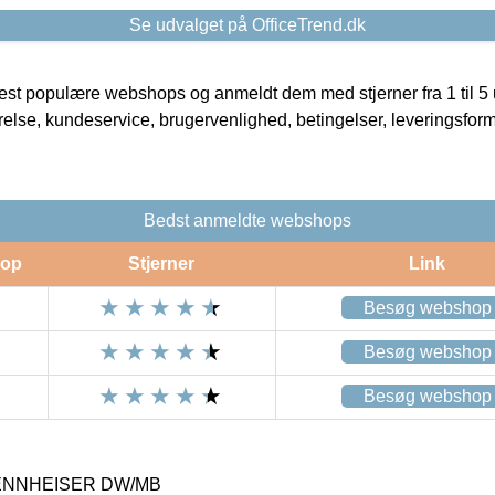
Se udvalget på OfficeTrend.dk
t populære webshops og anmeldt dem med stjerner fra 1 til 5 ud
rrelse, kundeservice, brugervenlighed, betingelser, leveringsfor
Bedst anmeldte webshops
op
Stjerner
Link
Besøg webshop
Besøg webshop
Besøg webshop
 SENNHEISER DW/MB