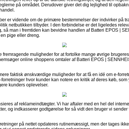
glerne på området. Derudover giver det dig lejlighed til opbakn
handel.
køber er vidende om de primære bestemmelser der indvirker på tr
tik netbutikken tilbyder. I den forbindelse er det ligeledes releva
ering, så man i fremtiden kan bevidne handlen af Batteri EPOS
en pige eller dreng.
le fremragende muligheder for at fortolke mange øvrige brugeres
ennemsøger online shoppens omtaler af Batteri EPOS | SENN
ere faktisk ønskværdige muligheder for at få en idé om e-forret
-forretninger hvor kunder kan notere en kritik af deres køb, som
gere kunders oplevelser.
eres af reklameindtægter. Vi har aftaler med en hel del interne
er, og indkasserer godtgørelse for så vidt den bruger vi sende
retninger på nettet opdateres rutinemæssigt, men der tages ikk