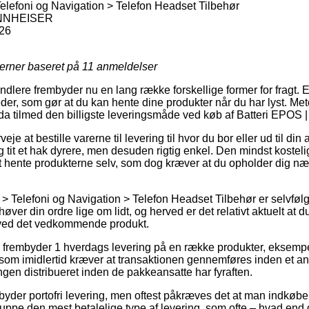
Telefoni og Navigation > Telefon Headset Tilbehør
NNHEISER
26
jerner baseret på
11
anmeldelser
lere frembyder nu en lang række forskellige former for fragt. En
der, som gør at du kan hente dine produkter når du har lyst. Met
da tilmed den billigste leveringsmåde ved køb af Batteri E
e at bestille varerne til levering til hvor du bor eller ud til din
g tit et hak dyrere, men desuden rigtig enkel. Den mindst kostel
 hente produkterne selv, som dog kræver at du opholder dig nær
 > Telefoni og Navigation > Telefon Headset Tilbehør er selvfølg
ver din ordre lige om lidt, og herved er det relativt aktuelt at d
 ved det vedkommende produkt.
s frembyder 1 hverdags levering på en række produkter, eksempe
midlertid kræver at transaktionen gennemføres inden et angi
lingen distribueret inden de pakkeansatte har fyraften.
byder portofri levering, men oftest påkræves det at man indkøber
uppe den mest betalelige type af levering, som ofte – hvad end