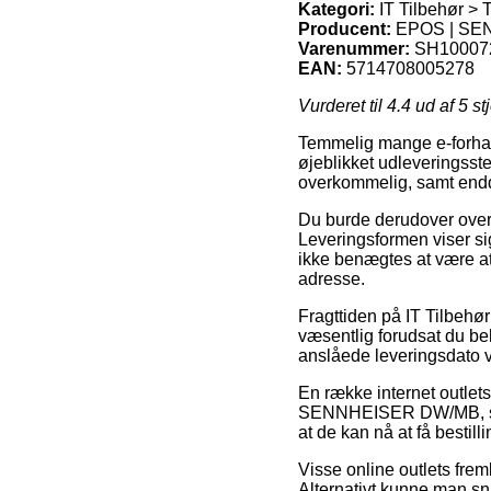
Kategori:
IT Tilbehør > 
Producent:
EPOS | SE
Varenummer:
SH10007
EAN:
5714708005278
Vurderet til
4.4
ud af 5 st
Temmelig mange e-forhand
øjeblikket udleveringsste
overkommelig, samt end
Du burde derudover overvej
Leveringsformen viser si
ikke benægtes at være at
adresse.
Fragttiden på IT Tilbehør
væsentlig forudsat du behø
anslåede leveringsdato
En række internet outlet
SENNHEISER DW/MB, som i
at de kan nå at få bestil
Visse online outlets frem
Alternativt kunne man sn