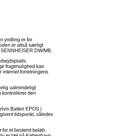
 yndling er for
oden er altså særligt
POS | SENNHEISER DW/MB.
 arbejdsplads.
ige fragtmulighed kan
 internet forretningens
elig ualmindeligt
u kontrollerer den
lvis Batteri EPOS |
vent tidspunkt, således
 for et bestemt beløb.
 du er tæt på København,