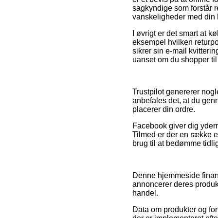
sagkyndige som forstår re
vanskeligheder med din 
I øvrigt er det smart at 
eksempel hvilken returpoli
sikrer sin e-mail kvitt
uanset om du shopper til 
Trustpilot genererer nog
anbefales det, at du g
placerer din ordre.
Facebook giver dig yderm
Tilmed er der en række e
brug til at bedømme tidli
Denne hjemmeside finansi
annoncerer deres produkt
handel.
Data om produkter og for