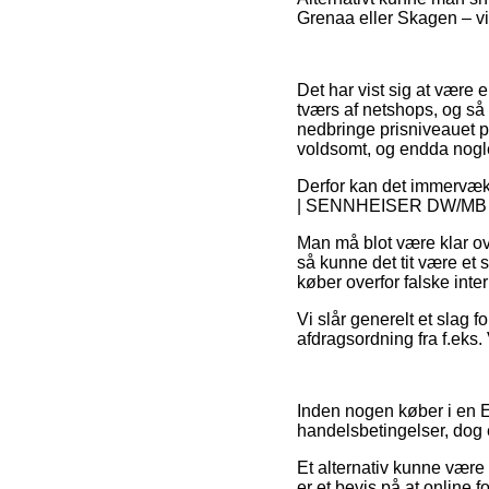
Grenaa eller Skagen – vil
Det har vist sig at være 
tværs af netshops, og s
nedbringe prisniveauet p
voldsomt, og endda nogle
Derfor kan det immervæk 
| SENNHEISER DW/MB forud
Man må blot være klar ove
så kunne det tit være et 
køber overfor falske inter
Vi slår generelt et slag
afdragsordning fra f.eks. 
Inden nogen køber i en 
handelsbetingelser, dog 
Et alternativ kunne vær
er et bevis på at online 