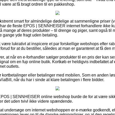
 være at få bragt ordren til en pakkeshop.
ekstremt smart for almindelige dødelige at sammenligne priser (
å har de fleste EPOS | SENNHEISER internet forhandlere ikke 
å mange af deres produkter – til drenge og piger, samt også til
 gange yde fragt uden betaling.
være lukrativt at inspicere et par forskellige webshops efter r
 for at du bestiller, således at man er garanteret at få den me
r, at når en e-forhandler sælger produkter til en pris der kan se
signal om en fup online butik. Kortkøb er heldigvis indbefattet af
net outlets.
 for kortbetalinger eller betalinger med mobilen. Som en anden 
ViaBill, når du har i sinde at klare betalingen i flere bidder.
EPOS | SENNHEISER online webshop burde de for at være sikke
er det uden tvivl ikke videre spændende.
e at undersøge om internet webshoppen er e-mærke godkendt, ef
forretningen lever op til de danske retningslinjer, og at den rege