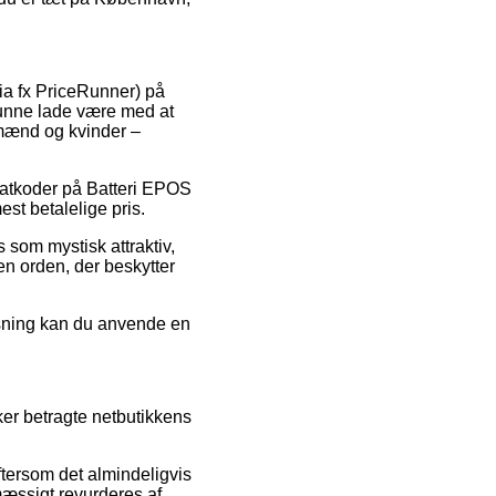
via fx PriceRunner) på
kunne lade være med at
 mænd og kvinder –
abatkoder på Batteri EPOS
st betalelige pris.
s som mystisk attraktiv,
 en orden, der beskytter
løsning kan du anvende en
r betragte netbutikkens
tersom det almindeligvis
lmæssigt revurderes af