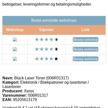
betingelser, leveringsformer og betalingsmuligheder.
Bedst anmeldte webshops
Webshop
Stjerner
Link
Besøg webshop
Besøg webshop
Besøg webshop
Navn:
Black Laser Toner (006R01317)
Kategori:
Elektronik / Blækpatroner og lasertoner /
Lasertoner
Producent:
Xerox
Varenummer:
006R01317
EAN:
95205613179
Vurderet til
4.1
ud af 5 stjerner baseret på
10
anmeldelser