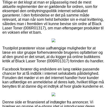
Tillige er det klogt at man er påpasselig med de mest
aktuelle reglementer der er gældende for ordren, som for
eksempel den ombytningspolitik internet selskabet
garanterer. I den forbindelse er det på samme måde
relevant, at man når som helst beholder sin e-mail kvittering,
således man i fremtiden vil kunne bevise sin ordre af Black
Laser Toner (006R01317), om man efterspørger produkter til
en voksen eller et barn.
Trustpilot præsterer visse uafhængige muligheder for at
læse en stor gruppe forhenværende brugeres opfattelser og
af den grund er det smart, at du kigger på online butikkens
kritik af Black Laser Toner (006R01317) forinden du handler.
Facebook forærer dig endvidere en lang række passende
chancer for at få indblik i internet selskabets pålidelighed.
Foruden det møder vi en del internet handler hvor kunder
kan udfærdige en anmeldelse af deres køb, hvilket tillige må
benyttes til at danne dig et indtryk af hvor glade kunderne er.
Denne side er finansieret af indtægter fra annoncer. Vi
hjælper en gruppe af e-shops idet vi introducerer deres