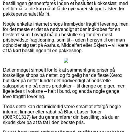
bestillingen gennemføres inden et besluttet klokkeslæt, med
det formål at de kan nå at få de nye varer skippet afsted før
pakkepersonalet får fri.
Nogle enkelte internet shops frembyder fragtfri levering, men
for det meste er det så nødvendigt at der indkøbes for en
bestemt sum. I øvrigt må du beslutte sig for den mest
prisbevidste fragtløsning, som tit – uden hensyn til om man
opholder sig tæt på Aarhus, Middelfart eller Skjern – vil være
at få kørt bestillingen til en pakkeshop.
Det er meget simpelt for folk at sammenligne priser på
forskellige shops på nettet, og følgelig har de fleste Xerox
butikker på nettet fundet det nødvendigt at nedsætte
salgspriserne på deres produkter – til drenge og piger, men
ligeledes til voksne – helt i bund, og endda nogle gange
love fragtfri levering.
Trods dette kan det imidlertid være smart at eftergå nogle
internet firmaer efter rabat på Black Laser Toner
(006R01317) før du gennemfører din bestilling, så du er
skudsikker på at få fat i den bedste pris.