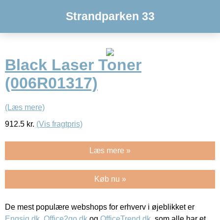
Strandparken 33
Black Laser Toner
(006R01317)
(Læs mere)
912.5
kr.
(Vis fragtpris)
Læs mere »
Køb nu »
De mest populære webshops for erhverv i øjeblikket er
Engsig.dk
,
Office2go.dk
og
OfficeTrend.dk
, som alle har et