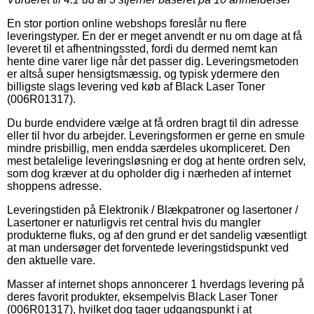
En stor portion online webshops foreslår nu flere
leveringstyper. En der er meget anvendt er nu om dage at få
leveret til et afhentningssted, fordi du dermed nemt kan
hente dine varer lige når det passer dig. Leveringsmetoden
er altså super hensigtsmæssig, og typisk ydermere den
billigste slags levering ved køb af Black Laser Toner
(006R01317).
Du burde endvidere vælge at få ordren bragt til din adresse
eller til hvor du arbejder. Leveringsformen er gerne en smule
mindre prisbillig, men endda særdeles ukompliceret. Den
mest betalelige leveringsløsning er dog at hente ordren selv,
som dog kræver at du opholder dig i nærheden af internet
shoppens adresse.
Leveringstiden på Elektronik / Blækpatroner og lasertoner /
Lasertoner er naturligvis ret central hvis du mangler
produkterne fluks, og af den grund er det sandelig væsentligt
at man undersøger det forventede leveringstidspunkt ved
den aktuelle vare.
Masser af internet shops annoncerer 1 hverdags levering på
deres favorit produkter, eksempelvis Black Laser Toner
(006R01317), hvilket dog tager udgangspunkt i at