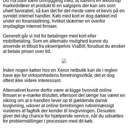
Du må bare være omhyggelig med, at såfremt en webshop
markedsfører et produkt til en salgspris der kan ses som
uhørt favorabel, så kan det for det meste være et bevis på en
svindel internet handler. Køb med kort er dog dækket ind
under en foranstaltning, hvilket skærmer en overfor
snydagtige internet firmaer.
Generelt går vi ind for betalinger med kort eller
mobilbetaling. Som en alternativ mulighed kunne du
anvende et tilbud fra eksempelvis ViaBill, forudsat du ønsker
at betale prisen over tid.
Inden nogen køber hos en Xerox netbutik kan de i reglen
have øje for virksomhedens forretningsvilkår, det er dog
oftest ikke videre interessant.
Alternativet kunne derfor være at kigge hvorvidt online
firmaet er e-mærke tilsluttet, eftersom det længe har været en
sikring om at e-handlen lever op til gældende dansk
lovgivning, udover at online forretningen rutinemæssigt
vurderes af fagfolk der kender til lovgivningen. Desuden
giver det dig chance for hjælpende service, når du udsættes
for problemstillinger i processen med dit køb.