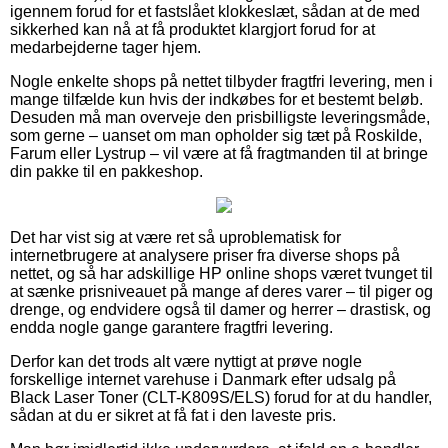
igennem forud for et fastslået klokkeslæt, sådan at de med
sikkerhed kan nå at få produktet klargjort forud for at
medarbejderne tager hjem.
Nogle enkelte shops på nettet tilbyder fragtfri levering, men i
mange tilfælde kun hvis der indkøbes for et bestemt beløb.
Desuden må man overveje den prisbilligste leveringsmåde,
som gerne – uanset om man opholder sig tæt på Roskilde,
Farum eller Lystrup – vil være at få fragtmanden til at bringe
din pakke til en pakkeshop.
Det har vist sig at være ret så uproblematisk for
internetbrugere at analysere priser fra diverse shops på
nettet, og så har adskillige HP online shops været tvunget til
at sænke prisniveauet på mange af deres varer – til piger og
drenge, og endvidere også til damer og herrer – drastisk, og
endda nogle gange garantere fragtfri levering.
Derfor kan det trods alt være nyttigt at prøve nogle
forskellige internet varehuse i Danmark efter udsalg på
Black Laser Toner (CLT-K809S/ELS) forud for at du handler,
sådan at du er sikret at få fat i den laveste pris.