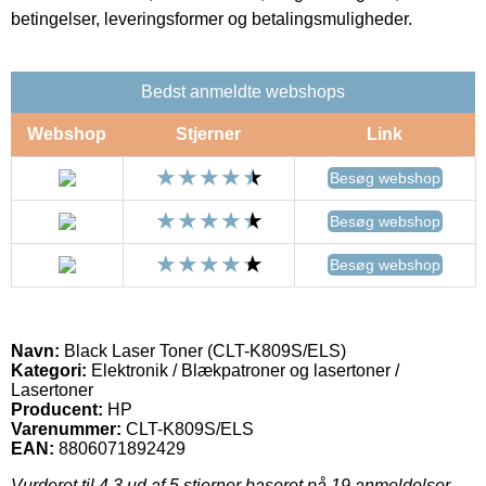
betingelser, leveringsformer og betalingsmuligheder.
Bedst anmeldte webshops
Webshop
Stjerner
Link
Besøg webshop
Besøg webshop
Besøg webshop
Navn:
Black Laser Toner (CLT-K809S/ELS)
Kategori:
Elektronik / Blækpatroner og lasertoner /
Lasertoner
Producent:
HP
Varenummer:
CLT-K809S/ELS
EAN:
8806071892429
Vurderet til
4.3
ud af 5 stjerner baseret på
19
anmeldelser