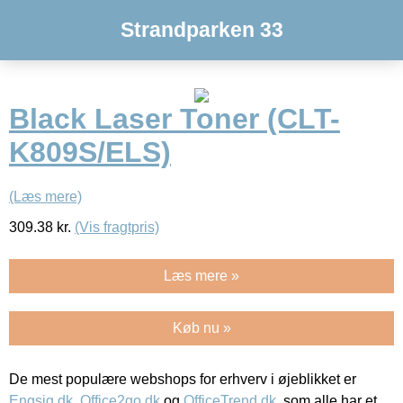
Strandparken 33
Black Laser Toner (CLT-
K809S/ELS)
(Læs mere)
309.38
kr.
(Vis fragtpris)
Læs mere »
Køb nu »
De mest populære webshops for erhverv i øjeblikket er
Engsig.dk
,
Office2go.dk
og
OfficeTrend.dk
, som alle har et