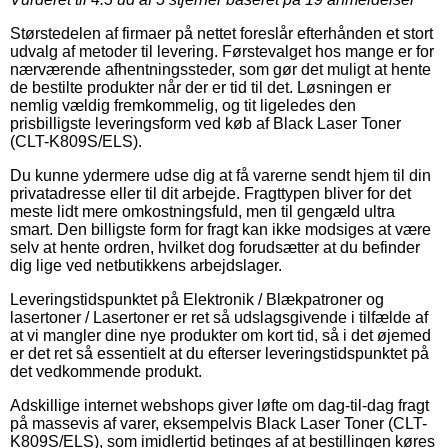
Størstedelen af firmaer på nettet foreslår efterhånden et stort
udvalg af metoder til levering. Førstevalget hos mange er for
nærværende afhentningssteder, som gør det muligt at hente
de bestilte produkter når der er tid til det. Løsningen er
nemlig vældig fremkommelig, og tit ligeledes den
prisbilligste leveringsform ved køb af Black Laser Toner
(CLT-K809S/ELS).
Du kunne ydermere udse dig at få varerne sendt hjem til din
privatadresse eller til dit arbejde. Fragttypen bliver for det
meste lidt mere omkostningsfuld, men til gengæld ultra
smart. Den billigste form for fragt kan ikke modsiges at være
selv at hente ordren, hvilket dog forudsætter at du befinder
dig lige ved netbutikkens arbejdslager.
Leveringstidspunktet på Elektronik / Blækpatroner og
lasertoner / Lasertoner er ret så udslagsgivende i tilfælde af
at vi mangler dine nye produkter om kort tid, så i det øjemed
er det ret så essentielt at du efterser leveringstidspunktet på
det vedkommende produkt.
Adskillige internet webshops giver løfte om dag-til-dag fragt
på massevis af varer, eksempelvis Black Laser Toner (CLT-
K809S/ELS), som imidlertid betinges af at bestillingen køres