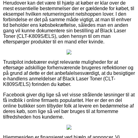
Herudover kan det være til hjælp at køber er klar over de
mest essentielle bestemmelser der er gældende for købet, til
eksempel hvilken returneringsret netshoppen lover. I den
forbindelse er det på samme måde vigtigt, at man til enhver
tid beholder ens købsbekræftelse, således man en anden
gang vil kunne dokumentere sin bestilling af Black Laser
Toner (CLT-K809S/ELS), uden hensyn til om man
efterspørger produkter til en mand eller kvinde.
Trustpilot indebærer evigt relevante muligheder for at
eftersøge adskillige forhenværende brugeres reflektioner og
på grund af dette er det anbefalelsesværdigt, at du besigtiger
e-handlens anmeldelser af Black Laser Toner (CLT-
K809S/ELS) forinden du køber.
Facebook giver dig lige så vel visse strålende løsninger til at
få indblik i online firmaets popularitet. Her er der en del
online butikker som tilbyder folk at levere en bedømmelse af
deres køb, som lige så vel bør bruges til at fornemme
tilfredsheden hos kunderne.
Hjemmesiden er finansieret ved hjælp af annoncer. Vi