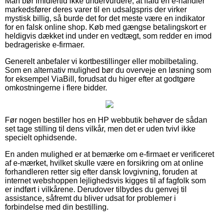
Man bør imidlertid ikke undervurdere, at ifald en e-handler
markedsfører deres varer til en udsalgspris der virker
mystisk billig, så burde det for det meste være en indikator
for en falsk online shop. Køb med gængse betalingskort er
heldigvis dækket ind under en vedtægt, som redder en imod
bedrageriske e-firmaer.
Generelt anbefaler vi kortbestillinger eller mobilbetaling.
Som en alternativ mulighed bør du overveje en løsning som
for eksempel ViaBill, forudsat du higer efter at godtgøre
omkostningerne i flere bidder.
Før nogen bestiller hos en HP webbutik behøver de sådan
set tage stilling til dens vilkår, men det er uden tvivl ikke
specielt ophidsende.
En anden mulighed er at bemærke om e-firmaet er verificeret
af e-mærket, hvilket skulle være en forsikring om at online
forhandleren retter sig efter dansk lovgivning, foruden at
internet webshoppen lejlighedsvis kigges til af fagfolk som
er indført i vilkårene. Derudover tilbydes du genvej til
assistance, såfremt du bliver udsat for problemer i
forbindelse med din bestilling.