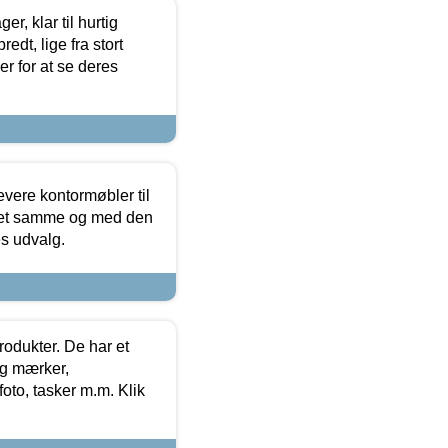
, klar til hurtig
edt, lige fra stort
er for at se deres
evere kontormøbler til
 det samme og med den
es udvalg.
rodukter. De har et
og mærker,
foto, tasker m.m. Klik