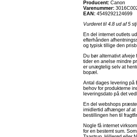
Producent:
Canon
Varenummer:
3016C00
EAN:
4549292124699
Vurderet til
4.8
ud af 5 st
En del internet outlets u
efterhånden afhentningsst
og typisk tillige den pri
Du bør alternativt afveje f
tider en anelse mindre p
er unægtelig selv at hent
bopæl.
Antal dages levering på 
behov for produkterne ind
leveringsdato på det v
En del webshops præster
imidlertid afhænger af at
bestillingen hen til fragtf
Nogle få internet virkso
for en bestemt sum. Som 
Taastrup, Hillerød eller Ni