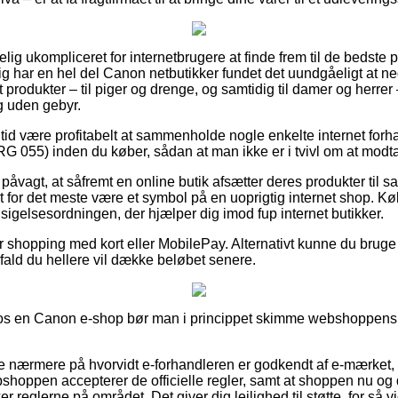
ig ukompliceret for internetbrugere at finde frem til de bedste pri
gelig har en hel del Canon netbutikker fundet det uundgåeligt at
st produkter – til piger og drenge, og samtidig til damer og herre
g uden gebyr.
n tid være profitabelt at sammenholde nogle enkelte internet forh
G 055) inden du køber, sådan at man ikke er i tvivl om at modtag
påvagt, at såfremt en online butik afsætter deres produkter til s
et for det meste være et symbol på en uoprigtig internet shop. K
dsigelsesordningen, der hjælper dig imod fup internet butikker.
for shopping med kort eller MobilePay. Alternativt kunne du brug
 ifald du hellere vil dække beløbet senere.
s en Canon e-shop bør man i princippet skimme webshoppens r
e nærmere på hvorvidt e-forhandleren er godkendt af e-mærket,
ebshoppen accepterer de officielle regler, samt at shoppen nu o
reglerne på området. Det giver dig lejlighed til støtte, for så vid