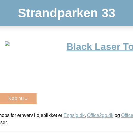
Strandparken 33
Black Laser T
Køb nu »
ps for erhverv i øjeblikket er
Engsig.dk
,
Office2go.dk
og
Offic
iser.