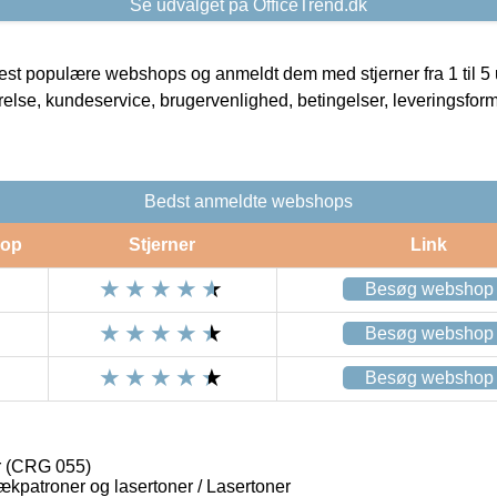
Se udvalget på OfficeTrend.dk
t populære webshops og anmeldt dem med stjerner fra 1 til 5 ud
rrelse, kundeservice, brugervenlighed, betingelser, leveringsfor
Bedst anmeldte webshops
op
Stjerner
Link
Besøg webshop
Besøg webshop
Besøg webshop
r (CRG 055)
lækpatroner og lasertoner / Lasertoner