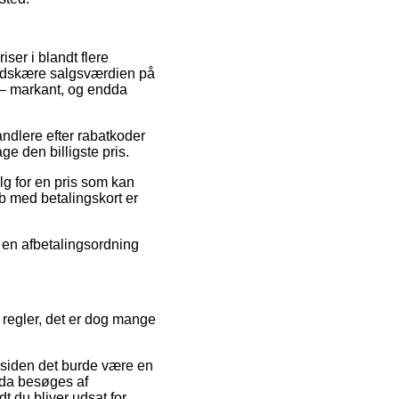
ser i blandt flere
 nedskære salgsværdien på
r – markant, og endda
andlere efter rabatkoder
e den billigste pris.
alg for en pris som kan
øb med betalingskort er
e en afbetalingsordning
egler, det er dog mange
 siden det burde være en
g da besøges af
t du bliver udsat for