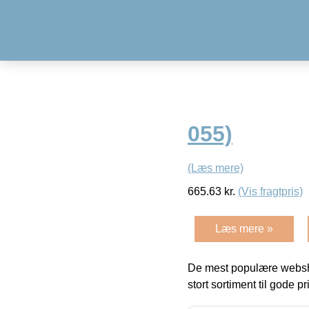
055)
(Læs mere)
665.63
kr.
(Vis fragtpris)
Læs mere »
De mest populære websho
stort sortiment til gode pr