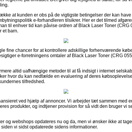
ling.
række at kunden er obs på de vigtigste betingelser der kan have
ombytningspolitik e-forhandleren tilsikrer. Her er det tilmed afg
an til enhver tid kan påvise ordren af Black Laser Toner (CRG
r et barn.
ogle fine chancer for at kontrollere adskillige forhenværende k
u besigtiger e-forretningens omtaler af Black Laser Toner (CRG 05
re altid uafhængige metoder til at få indsigt i internet selskab
kker hvor du kan nedfælde en evaluering af deres købsoplevelse
kundernes tilfredshed.
ansieret ved hjælp af annoncer. Vi arbejder tæt sammen med e
deres produkter, og indtjener provision for så vidt den bruger vi 
er og webshops opdateres nu og da, men vi ønsker ikke at tage
 siden vi sidst opdaterede sidens informationer.