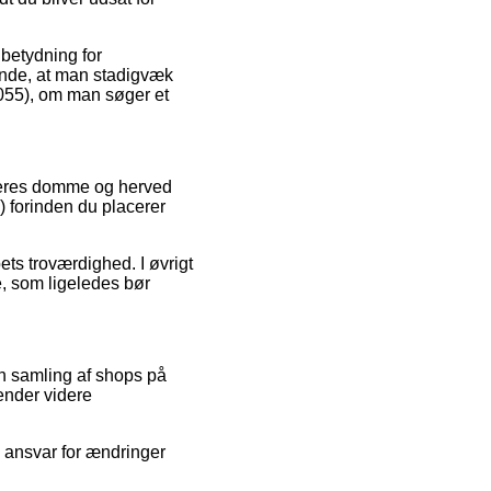
 betydning for
ørende, at man stadigvæk
 055), om man søger et
øberes domme og herved
5) forinden du placerer
ets troværdighed. I øvrigt
, som ligeledes bør
n samling af shops på
sender videre
 ansvar for ændringer