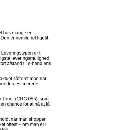
get hos mange er
en er nemlig ret ligetil,
.
. Leveringstypen er til
ligste leveringsmulighed
ort afstand til e-handlens
 aktuel såfremt man har
derer den estimerede
er Toner (CRG 055), som
 en chance for at nå at få
eholdt når man shopper
et oftest – om man er i
ssted.