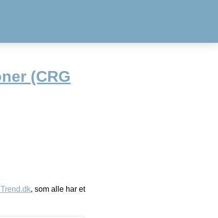
oner (CRG
eTrend.dk
, som alle har et