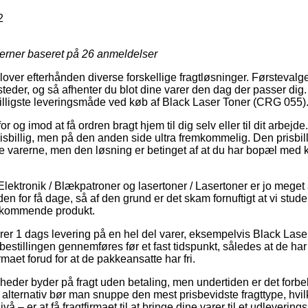
2
jerner baseret på
26
anmeldelser
dlover efterhånden diverse forskellige fragtløsninger. Førsteval
eder, og så afhenter du blot dine varer den dag der passer dig. D
sbilligste leveringsmåde ved køb af Black Laser Toner (CRG 055)
or og imod at få ordren bragt hjem til dig selv eller til dit arbejde
risbillig, men på den anden side ultra fremkommelig. Den prisbil
e varerne, men den løsning er betinget af at du har bopæl med k
Elektronik / Blækpatroner og lasertoner / Lasertoner er jo meget
en for få dage, så af den grund er det skam fornuftigt at vi stu
edkommende produkt.
er 1 dags levering på en hel del varer, eksempelvis Black Las
 bestillingen gennemføres før et fast tidspunkt, således at de har
irmaet forud for at de pakkeansatte har fri.
mheder byder på fragt uden betaling, men undertiden er det forb
alternativ bør man snuppe den mest prisbevidste fragttype, hvilk
vå – er at få fragtfirmaet til at bringe dine varer til et udlevering