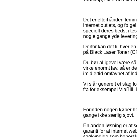
Det er efterhånden temmel
internet outlets, og føl
specielt deres bedst i te
nogle gange yde leverin
Derfor kan det til hver e
på Black Laser Toner (CR
Du bør alligevel være så 
virke enormt lav, så er d
imidlertid omfavnet af In
Vi slår generelt et slag 
fra for eksempel ViaBill,
Forinden nogen køber ho
gange ikke særlig sjovt.
En anden løsning er at s
garanti for at internet w
sagkyndige som behersker 