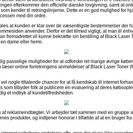
ningen efterkommer den officielle danske lovgivning, samt at onl
r som kender til retningslinjerne. Dette er en god mulighed for h
ocessen med din ordre.
ales at kunden er klar over de væsentligste bestemmelser der ha
jemmesiden anvender. Derfor er det tilmed vigtigt, at man til enhv
 man fremadrettet vil kunne bekræfte sin bestilling af Black Las
 en dame eller herre.
tlig passelige muligheder for at udforske ret mange øvrige kø
du læser online forretningens anmeldelser af Black Laser Toner
vel nogle tiltalende chancer for at få kendskab til internet for
ts som tilbyder folk at publicere en evaluering af deres købsoplev
dig et indtryk af kundetilfredsheden.
s af reklameindtægter. Vi arbejder tæt sammen med en gruppe af
es produkter, og indtjener honorar i tilfælde af at en bruger f