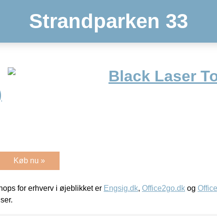
Strandparken 33
Black Laser T
)
Køb nu »
ps for erhverv i øjeblikket er
Engsig.dk
,
Office2go.dk
og
Offic
iser.