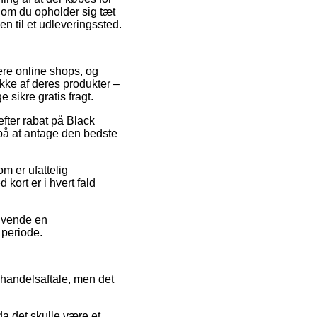
– om du opholder sig tæt
en til et udleveringssted.
lere online shops, og
kke af deres produkter –
 sikre gratis fragt.
efter rabat på Black
på at antage den bedste
om er ufattelig
kort er i hvert fald
anvende en
 periode.
s handelsaftale, men det
da det skulle være et