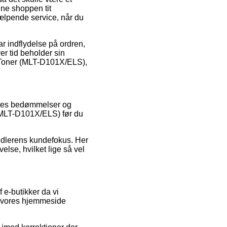
ine shoppen tit
jælpende service, når du
r indflydelse på ordren,
er tid beholder sin
er Toner (MLT-D101X/ELS),
beres bedømmelser og
 (MLT-D101X/ELS) før du
handlerens kundefokus. Her
else, hvilket lige så vel
 e-butikker da vi
ra vores hjemmeside