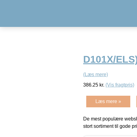
D101X/ELS
(Læs mere)
386.25
kr.
(Vis fragtpris)
Læs mere »
De mest populære websho
stort sortiment til gode pr