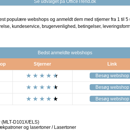
Se udvalget på OfficeTrend.dk
t populære webshops og anmeldt dem med stjerner fra 1 til 5 ud
rrelse, kundeservice, brugervenlighed, betingelser, leveringsfor
Bedst anmeldte webshops
op
Stjerner
Link
Besøg webshop
Besøg webshop
Besøg webshop
r (MLT-D101X/ELS)
lækpatroner og lasertoner / Lasertoner