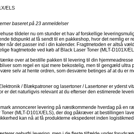
1X/ELS
jerner baseret på
23
anmeldelser
rehuse tildeler nu om stunder et hav af forskellige leveringsmul
de tidspunkt at få sendt til en pakkeshop, hvor det nemlig er ret 
r når det passer ind i din kalender. Fragtmetoden er altså vældig 
lelige fragtmetode ved køb af Black Laser Toner (MLT-D101X/EL
ke over at bestille pakken til levering til din hjemmeadresse el
liver som regel en sjat mere bekostelig, men til gengæld ultra p
id være selv at hente ordren, som desværre betinges af at du er me
lektronik / Blækpatroner og lasertoner / Lasertoner er yderst vit
or er det naturligvis relevant at du efterser den estimerede leveri
anmark annoncerer levering på næstkommende hverdag på en r
Toner (MLT-D101X/ELS), der dog påkræver at bestillingen laves 
sikkerhed kan nå at få produkterne ekspederet inden logistikme
æsterer gebyrfri levering, men i de fleste tilfælde under forudsæt