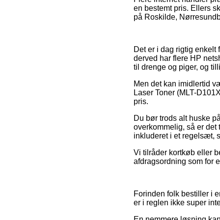
en bestemt pris. Ellers s
på Roskilde, Nørresundby e
Det er i dag rigtig enkelt
derved har flere HP nets
til drenge og piger, og ti
Men det kan imidlertid væ
Laser Toner (MLT-D101X/E
pris.
Du bør trods alt huske på,
overkommelig, så er det t
inkluderet i et regelsæt, 
Vi tilråder kortkøb elle
afdragsordning som for ek
Forinden folk bestiller i
er i reglen ikke super int
En nemmere løsning kan d