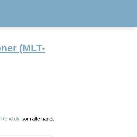
oner (MLT-
eTrend.dk
, som alle har et