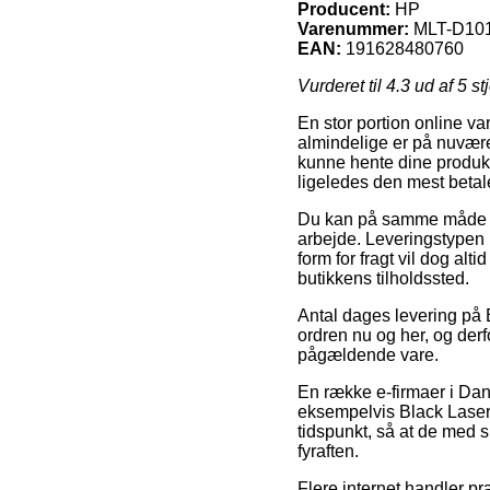
Producent:
HP
Varenummer:
MLT-D10
EAN:
191628480760
Vurderet til
4.3
ud af 5 st
En stor portion online va
almindelige er på nuværen
kunne hente dine produkte
ligeledes den mest beta
Du kan på samme måde tæn
arbejde. Leveringstypen b
form for fragt vil dog alt
butikkens tilholdssted.
Antal dages levering på E
ordren nu og her, og derf
pågældende vare.
En række e-firmaer i D
eksempelvis Black Laser 
tidspunkt, så at de med 
fyraften.
Flere internet handler pr