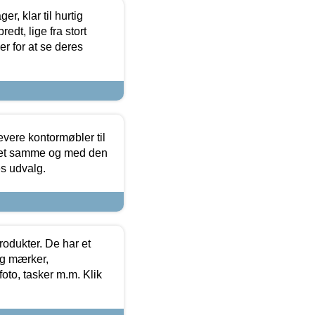
, klar til hurtig
edt, lige fra stort
er for at se deres
evere kontormøbler til
 det samme og med den
es udvalg.
rodukter. De har et
og mærker,
foto, tasker m.m. Klik