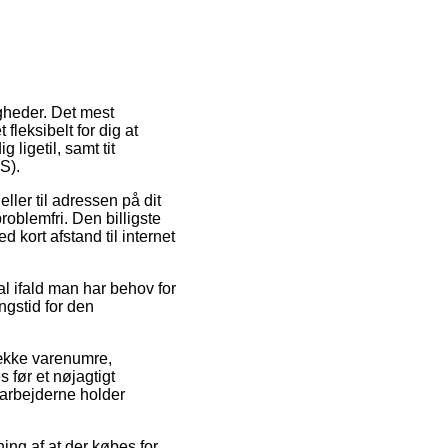
igheder. Det mest
fleksibelt for dig at
ligetil, samt tit
S).
ler til adressen på dit
roblemfri. Den billigste
d kort afstand til internet
al ifald man har behov for
ngstid for den
ække varenumre,
før et nøjagtigt
darbejderne holder
ning af at der købes for