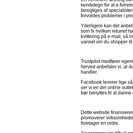
kendetegn for at e-forret
besigtiges af specialiste
forvoldes problemer i pr
Yderligere kan det anbef
som fx hvilken returret h
kvittering på e-mail, så
uanset om du shopper til
Trustpilot medfører egen
herved anbefaler vi, at 
handler.
Facebook leverer lige så 
ser vi en del online outle
bør benyttes til at danne 
Dette website finansiere
promoverer virksomhedern
foretager en ordre.