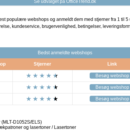
Se udvalget på OfficeTrend.dk
t populære webshops og anmeldt dem med stjerner fra 1 til 5 ud
rrelse, kundeservice, brugervenlighed, betingelser, leveringsfor
Bedst anmeldte webshops
op
Stjerner
Link
Besøg webshop
Besøg webshop
Besøg webshop
r (MLT-D1052S/ELS)
lækpatroner og lasertoner / Lasertoner