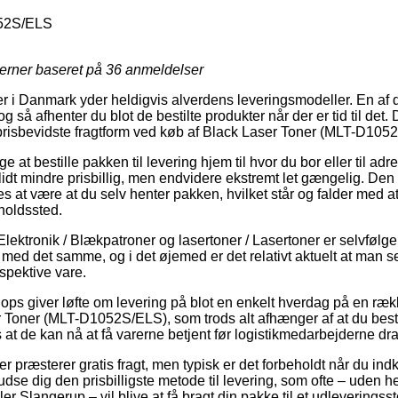
52S/ELS
jerner baseret på
36
anmeldelser
ker i Danmark yder heldigvis alverdens leveringsmodeller. En af 
 så afhenter du blot de bestilte produkter når der er tid til det.
 prisbevidste fragtform ved køb af Black Laser Toner (MLT-D105
 at bestille pakken til levering hjem til hvor du bor eller til ad
er lidt mindre prisbillig, men endvidere ekstremt let gængelig. D
es at være at du selv henter pakken, hvilket står og falder med at
holdssted.
lektronik / Blækpatroner og lasertoner / Lasertoner er selvfølgel
 med det samme, og i det øjemed er det relativt aktuelt at man 
spektive vare.
hops giver løfte om levering på blot en enkelt hverdag på en ræ
Toner (MLT-D1052S/ELS), som trods alt afhænger af at du bestill
s at de kan nå at få varerne betjent før logistikmedarbejderne d
 præsterer gratis fragt, men typisk er det forbeholdt når du indk
dse dig den prisbilligste metode til levering, som ofte – uden h
ler Slangerup – vil blive at få bragt din pakke til et udleveringss