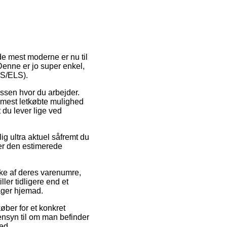
de mest moderne er nu til
 Denne er jo super enkel,
2S/ELS).
ressen hvor du arbejder.
en mest letkøbte mulighed
 du lever lige ved
ig ultra aktuel såfremt du
ser den estimerede
kke af deres varenumre,
er tidligere end et
rager hjemad.
øber for et konkret
ensyn til om man befinder
ted.