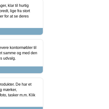
, klar til hurtig
edt, lige fra stort
er for at se deres
evere kontormøbler til
 det samme og med den
es udvalg.
rodukter. De har et
og mærker,
foto, tasker m.m. Klik