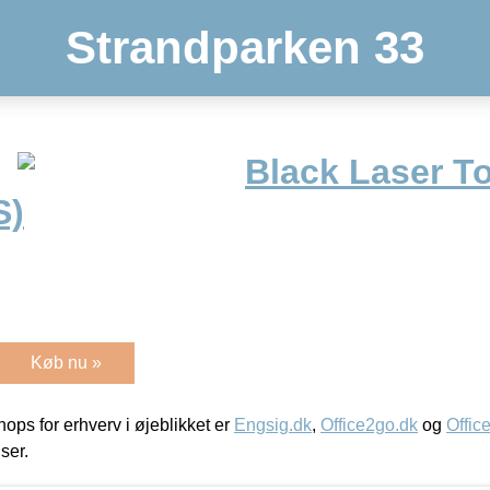
Strandparken 33
Black Laser T
S)
Køb nu »
ps for erhverv i øjeblikket er
Engsig.dk
,
Office2go.dk
og
Offic
iser.