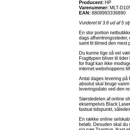
Producent:
HP
Varenummer:
MLT-D10
EAN:
8808993336890
Vurderet til
3.6
ud af 5 st
En stor portion netbutik
dags afhentningssteder, og
samt tit tilmed den mest
Du kunne lige så vel vælge
Fragttypen bliver til tid
for fragt kan ikke modsig
internet webshoppens til
Antal dages levering på E
absolut skal bruge varen
leveringsdato ved den re
Størstedelen af online s
eksempelvis Black Laser 
fastsat tidspunkt, sålede
En række online selskaber
beløb. Desuden skal du u
sig nær Taastrup, Ikast el