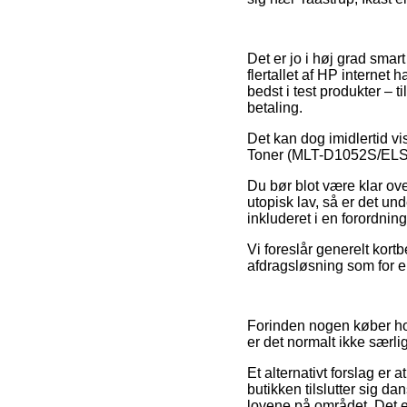
Det er jo i høj grad smart
flertallet af HP interne
bedst i test produkter – 
betaling.
Det kan dog imidlertid vi
Toner (MLT-D1052S/ELS) fø
Du bør blot være klar ove
utopisk lav, så er det un
inkluderet i en forordnin
Vi foreslår generelt kort
afdragsløsning som for e
Forinden nogen køber hos
er det normalt ikke særlig
Et alternativt forslag er 
butikken tilslutter sig d
lovene på området. Det er