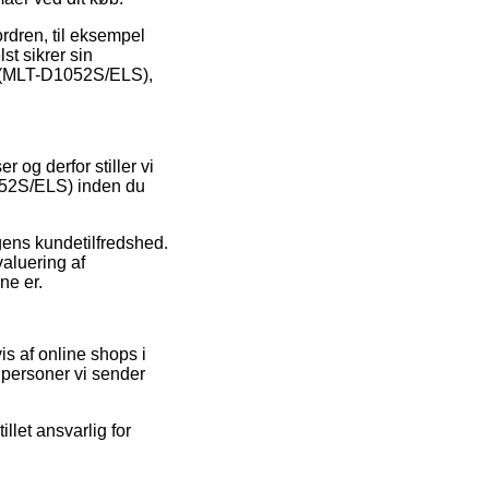
ordren, til eksempel
st sikrer sin
er (MLT-D1052S/ELS),
r og derfor stiller vi
1052S/ELS) inden du
ngens kundetilfredshed.
aluering af
ne er.
is af online shops i
 personer vi sender
llet ansvarlig for