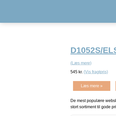
D1052S/EL
(Læs mere)
545
kr.
(Vis fragtpris)
Læs mere »
De mest populære websho
stort sortiment til gode pr