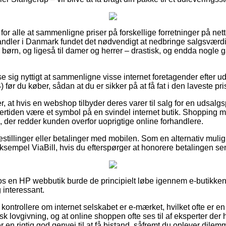
 for alle at sammenligne priser på forskellige forretninger på net
t handler i Danmark fundet det nødvendigt at nedbringe salgsværd
til børn, og ligeså til damer og herrer – drastisk, og endda nogle
se sig nyttigt at sammenligne visse internet foretagender efter 
r du køber, sådan at du er sikker på at få fat i den laveste pri
r, at hvis en webshop tilbyder deres varer til salg for en udsalg
dertiden være et symbol på en svindel internet butik. Shopping me
g, der redder kunden overfor uoprigtige online forhandlere.
bestillinger eller betalinger med mobilen. Som en alternativ mul
ksempel ViaBill, hvis du efterspørger at honorere betalingen se
 en HP webbutik burde de principielt løbe igennem e-butikkens
 interessant.
at kontrollere om internet selskabet er e-mærket, hvilket ofte er en
ansk lovgivning, og at online shoppen ofte ses til af eksperter d
 en rigtig god genvej til at få bistand, såfremt du oplever dilem