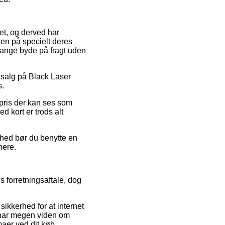
tet, og derved har
ien på specielt deres
 gange byde på fragt uden
udsalg på Black Laser
s.
spris der kan ses som
d kort er trods alt
ighed bør du benytte en
nere.
 forretningsaftale, dog
 sikkerhed for at internet
er har megen viden om
maer ved dit køb.