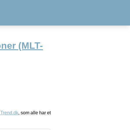
oner (MLT-
eTrend.dk
, som alle har et