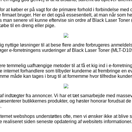
 for at køber er på vagt for de primære forhold i forbindelse med 
e firmaet bruger. Her er det også essesentielt, at man når som hel
s man senere vil kunne eftervise sin ordre af Black Laser Ton
øbe til en dreng eller pige.
tig nyttige løsninger til at bese flere andre forbrugeres anmeldelse
søger e-forretningens vurderinger af Black Laser Toner (MLT-D
re temmelig uafhængige metoder til at få et kig ind i e-forretni
nternet forhandlere som tilbyder kunderne at frembringe en ev
mme måde kan tages i brug til at fornemme hvor tilfredse kunder
 af indtægter fra annoncer. Vi har et tæt samarbejde med massev
præsenterer butikkernes produkter, og høster honorar forudsat de
.
ternet webshops understøttes ofte, men vi ønsker ikke at blive sti
 realiseret siden seneste opdatering af websitets informationer.