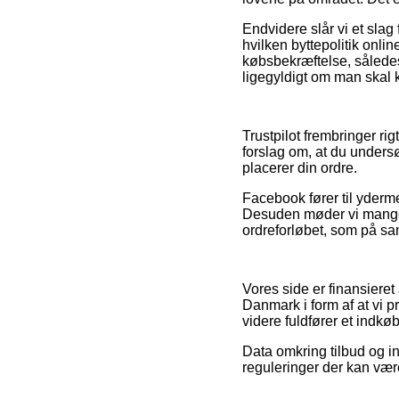
Endvidere slår vi et slag
hvilken byttepolitik onlin
købsbekræftelse, sålede
ligegyldigt om man skal k
Trustpilot frembringer rig
forslag om, at du under
placerer din ordre.
Facebook fører til yderme
Desuden møder vi mange i
ordreforløbet, som på sa
Vores side er finansieret
Danmark i form af at vi 
videre fuldfører et indkøb
Data omkring tilbud og in
reguleringer der kan være