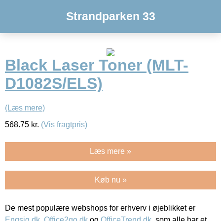
Strandparken 33
Black Laser Toner (MLT-
D1082S/ELS)
(Læs mere)
568.75
kr.
(Vis fragtpris)
Læs mere »
Køb nu »
De mest populære webshops for erhverv i øjeblikket er
Engsig.dk
,
Office2go.dk
og
OfficeTrend.dk
, som alle har et