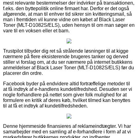
mest relevante bestemmelser der indvirker på transaktionen,
f.eks. den byttepolitik online firmaet har. Derfor er det også
afgørende, at man til enhver tid sikrer sin kvitteringsmail, så
man i fremtiden vil kunne vidne om købet af Black Laser
Toner (MLT-D1082S/ELS), uden hensyn til om man søger en
vare til en voksen eller et barn.
Trustpilot tilbyder dig ret så strålende løsninger til at kigge
nærmere på flere eksisterende brugeres tanker og derved
stiller vi forslag om, at du ser nærmere på internet butikkens
anmeldelser af Black Laser Toner (MLT-D1082S/ELS) før du
placerer din ordre.
Facebook byder på endvidere altid fortræffelige metoder til
at få indtryk af e-handlens kundetilfredshed. Desuden ser vi
nogle forhandlere på nettet som giver folk mulighed for at
formulere en kritik af deres køb, hvilket tilmed kan benyttes
til at få et indtryk af kundetilfredsheden.
Denne hjemmeside finansieres af reklameindtægter. Vi har
samarbejder med en samling af e-forhandlere i form af at vi
markedsfører butikkernes produkter, og indhenter