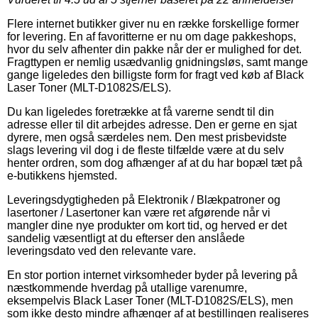
Flere internet butikker giver nu en række forskellige former
for levering. En af favoritterne er nu om dage pakkeshops,
hvor du selv afhenter din pakke når der er mulighed for det.
Fragttypen er nemlig usædvanlig gnidningsløs, samt mange
gange ligeledes den billigste form for fragt ved køb af Black
Laser Toner (MLT-D1082S/ELS).
Du kan ligeledes foretrække at få varerne sendt til din
adresse eller til dit arbejdes adresse. Den er gerne en sjat
dyrere, men også særdeles nem. Den mest prisbevidste
slags levering vil dog i de fleste tilfælde være at du selv
henter ordren, som dog afhænger af at du har bopæl tæt på
e-butikkens hjemsted.
Leveringsdygtigheden på Elektronik / Blækpatroner og
lasertoner / Lasertoner kan være ret afgørende når vi
mangler dine nye produkter om kort tid, og herved er det
sandelig væsentligt at du efterser den anslåede
leveringsdato ved den relevante vare.
En stor portion internet virksomheder byder på levering på
næstkommende hverdag på utallige varenumre,
eksempelvis Black Laser Toner (MLT-D1082S/ELS), men
som ikke desto mindre afhænger af at bestillingen realiseres