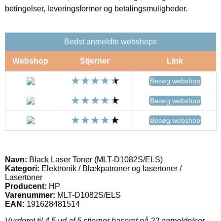
betingelser, leveringsformer og betalingsmuligheder.
Bedst anmeldte webshops
Webshop
Stjerner
Link
Besøg webshop
Besøg webshop
Besøg webshop
Navn:
Black Laser Toner (MLT-D1082S/ELS)
Kategori:
Elektronik / Blækpatroner og lasertoner /
Lasertoner
Producent:
HP
Varenummer:
MLT-D1082S/ELS
EAN:
191628481514
Vurderet til
4.5
ud af 5 stjerner baseret på
22
anmeldelser