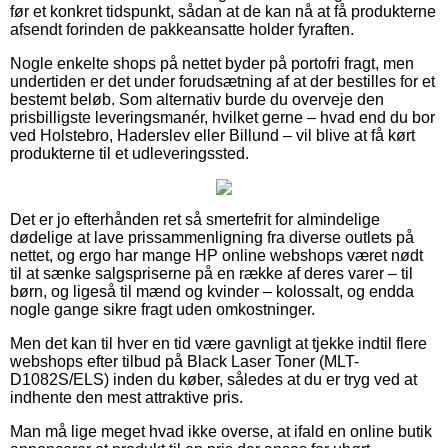
før et konkret tidspunkt, sådan at de kan nå at få produkterne
afsendt forinden de pakkeansatte holder fyraften.
Nogle enkelte shops på nettet byder på portofri fragt, men
undertiden er det under forudsætning af at der bestilles for et
bestemt beløb. Som alternativ burde du overveje den
prisbilligste leveringsmanér, hvilket gerne – hvad end du bor
ved Holstebro, Haderslev eller Billund – vil blive at få kørt
produkterne til et udleveringssted.
Det er jo efterhånden ret så smertefrit for almindelige
dødelige at lave prissammenligning fra diverse outlets på
nettet, og ergo har mange HP online webshops været nødt
til at sænke salgspriserne på en række af deres varer – til
børn, og ligeså til mænd og kvinder – kolossalt, og endda
nogle gange sikre fragt uden omkostninger.
Men det kan til hver en tid være gavnligt at tjekke indtil flere
webshops efter tilbud på Black Laser Toner (MLT-
D1082S/ELS) inden du køber, således at du er tryg ved at
indhente den mest attraktive pris.
Man må lige meget hvad ikke overse, at ifald en online butik