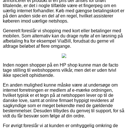
annoncerer et produkt til en pris der anses for uhørt
tiltalende, er det i nogle tilfælde være et fingerpeg om en
uærlig internet forhandler. Køb med gængse betalingskort er
på den anden side en del af en regel, hvilket assisterer
køberen imod uærlige netshops.
Generelt foreslår vi shopping med kort eller betalinger med
mobilen. Som alternativ kan du drage nytte af en løsning på
afbetaling fra for eksempel ViaBill, forudsat du gerne vil
afdrage beløbet af flere omgange.
Inden nogen shopper på en HP shop kunne man de facto
tage stilling til webshoppens vilkår, men det er uden tvivl
ikke specielt ophidsende.
En anden mulighed kunne måske være at undersøge om
internet forretningen er medlem af e-mærke ordningen,
hvilket typisk er et tegn på at netshoppen lever op til de
danske love, samt at online firmaet hyppigt revideres af
sagkyndige som er meget bekendte med de gældende
bestemmelser. Desuden tilbydes du genvej til support, for så
vidt du får besvær som følge af din ordre.
For øvrigt foreslår vi at kunden er omhyggelig omkring de