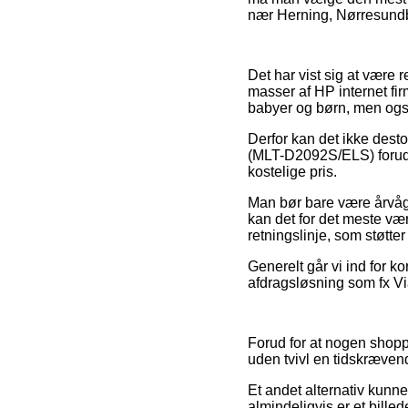
nær Herning, Nørresundby 
Det har vist sig at være r
masser af HP internet fi
babyer og børn, men også
Derfor kan det ikke desto
(MLT-D2092S/ELS) forud f
kostelige pris.
Man bør bare være årvågen
kan det for det meste væ
retningslinje, som støtte
Generelt går vi ind for ko
afdragsløsning som fx Via
Forud for at nogen shop
uden tvivl en tidskræve
Et andet alternativ kunne
almindeligvis er et billed