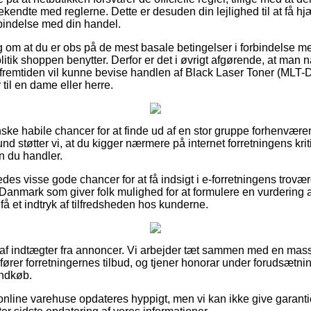
ndte med reglerne. Dette er desuden din lejlighed til at få hjæl
rbindelse med din handel.
lag om at du er obs på de mest basale betingelser i forbindelse m
litik shoppen benytter. Derfor er det i øvrigt afgørende, at man
i fremtiden vil kunne bevise handlen af Black Laser Toner (ML
til en dame eller herre.
anske habile chancer for at finde ud af en stor gruppe forhenvær
und støtter vi, at du kigger nærmere på internet forretningens kri
 du handler.
des visse gode chancer for at få indsigt i e-forretningens trovæ
 Danmark som giver folk mulighed for at formulere en vurdering
t få et indtryk af tilfredsheden hos kunderne.
t af indtægter fra annoncer. Vi arbejder tæt sammen med en mas
rer forretningernes tilbud, og tjener honorar under forudsætning
indkøb.
online varehuse opdateres hyppigt, men vi kan ikke give garant