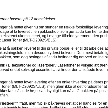
jerner baseret på
12
anmeldelser
ger på nettet giver nu om stunder en række forskellige levering
age at få leveret til en pakkeshop, som gør at du kan hente din 
o ekstremt ukompliceret, og i mange tilfælde ydermere den prisbil
ck Laser Toner (MLT-D2092S/ELS).
 at få pakken leveret til din private bopæl eller til dit arbejdes 
mkostningsfuld, men desuden yderst bekvem. Den mest betalelig
 pakken, som dog betinges af at du befinder dig nærved online b
nik / Blækpatroner og lasertoner / Lasertoner er virkelig afgøre
herved er det selvsagt essentielt at vi finder den anslåede leveri
ger på nettet lover levering efter en enkelt hverdag på deres 
 Toner (MLT-D2092S/ELS), men glem ikke at det forudsætter a
lokkeslæt, så at de højst sandsynligt kan nå at få pakken på posth
aften.
æsterer fri fragt, men typisk påkræves det at der handles for en f
sbevidste type af levering, hvilket i mange tilfælde – ligegyld