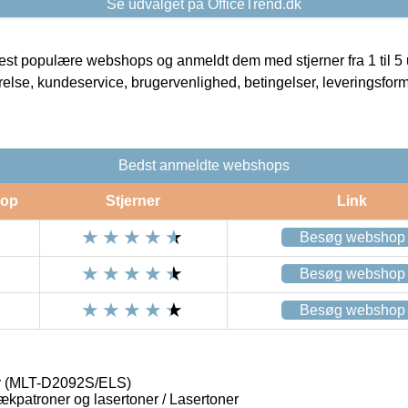
Se udvalget på OfficeTrend.dk
t populære webshops og anmeldt dem med stjerner fra 1 til 5 ud
rrelse, kundeservice, brugervenlighed, betingelser, leveringsfor
Bedst anmeldte webshops
op
Stjerner
Link
Besøg webshop
Besøg webshop
Besøg webshop
r (MLT-D2092S/ELS)
lækpatroner og lasertoner / Lasertoner