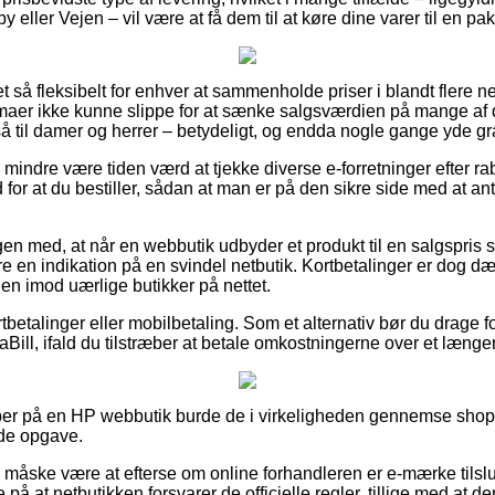
eller Vejen – vil være at få dem til at køre dine varer til en p
et så fleksibelt for enhver at sammenholde priser i blandt flere n
rmaer ikke kunne slippe for at sænke salgsværdien på mange af d
 til damer og herrer – betydeligt, og endda nogle gange yde gra
 mindre være tiden værd at tjekke diverse e-forretninger efter r
or at du bestiller, sådan at man er på den sikre side med at a
 med, at når en webbutik udbyder et produkt til en salgspris som
re en indikation på en svindel netbutik. Kortbetalinger er dog d
r en imod uærlige butikker på nettet.
rtbetalinger eller mobilbetaling. Som et alternativ bør du drage f
Bill, ifald du tilstræber at betale omkostningerne over et længe
per på en HP webbutik burde de i virkeligheden gennemse shopp
nde opgave.
 måske være at efterse om online forhandleren er e-mærke tilslut
e på at netbutikken forsvarer de officielle regler, tillige med at 