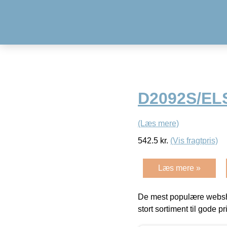
D2092S/EL
(Læs mere)
542.5
kr.
(Vis fragtpris)
Læs mere »
De mest populære websho
stort sortiment til gode pr