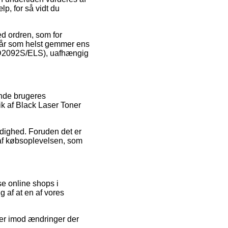
p, for så vidt du
ed ordren, som for
 når som helst gemmer ens
T-D2092S/ELS), uafhængig
ende brugeres
tik af Black Laser Toner
rdighed. Foruden det er
 af købsoplevelsen, som
se online shops i
 af at en af vores
ier imod ændringer der