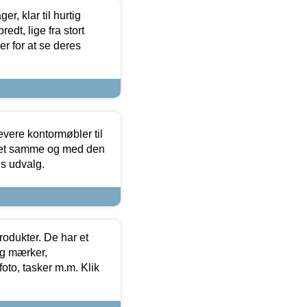
, klar til hurtig
edt, lige fra stort
er for at se deres
evere kontormøbler til
 det samme og med den
es udvalg.
rodukter. De har et
og mærker,
foto, tasker m.m. Klik