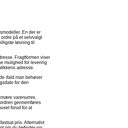
smodeller. En der er
ordre på et selvvalgt
ligste løsning til
adresse. Fragtformen viser
e mulighed for levering
utikkens adresse.
nde ifald man behøver
ngsdato for den
primære varenumre,
t ordren gennemføres
uset forud for at
astsat pris. Alternativt
igt om du befinder sig