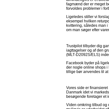
fagmænd der er meget beke
forvoldes problemer i fo
Ligeledes stiller vi fors
eksempel hvilken returpo
kvittering, således man 
om man søger efter varer 
Trustpilot tilbyder dig g
iagttagelser og af den gr
(MLT-D2092S/ELS) inden
Facebook byder på ligele
der nogle online shops i
tillige bør anvendes til a
Vores side er finansiere
Danmark idet vi markedsfø
besøgende foretager et 
Viden omkring tilbud og 