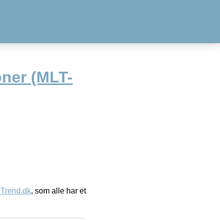
oner (MLT-
eTrend.dk
, som alle har et