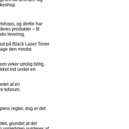
akkeshop.
etshops, og derfor har
eres produkter – til
tis levering.
abat på Black Laser Toner
ntage den mindst
 virker utrolig billig,
ækket ind under en
ordel af en
re tidsrum.
ens regler, dog er det
tet, grundet at det
den undertiden vurderes af