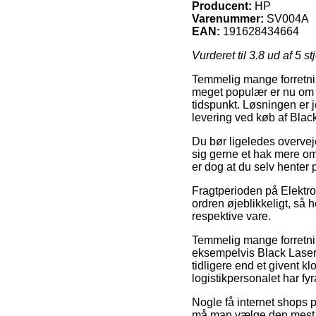
Producent:
HP
Varenummer:
SV004A
EAN:
191628434664
Vurderet til
3.8
ud af 5 st
Temmelig mange forretnin
meget populær er nu om d
tidspunkt. Løsningen er j
levering ved køb af Bla
Du bør ligeledes overveje
sig gerne et hak mere o
er dog at du selv henter
Fragtperioden på Elektro
ordren øjeblikkeligt, så 
respektive vare.
Temmelig mange forretnin
eksempelvis Black Laser
tidligere end et givent k
logistikpersonalet har fyr
Nogle få internet shops pr
må man vælge den mest pri