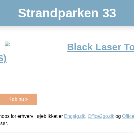
Strandparken 33
Black Laser T
S)
Køb nu »
ps for erhverv i øjeblikket er
Engsig.dk
,
Office2go.dk
og
Offic
iser.