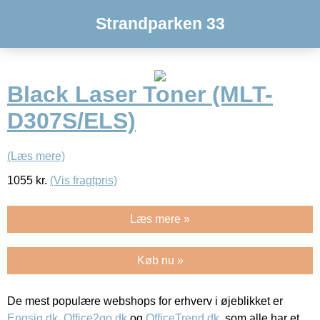
Strandparken 33
Black Laser Toner (MLT-
D307S/ELS)
(Læs mere)
1055
kr.
(Vis fragtpris)
Læs mere »
Køb nu »
De mest populære webshops for erhverv i øjeblikket er
Engsig.dk
,
Office2go.dk
og
OfficeTrend.dk
, som alle har et