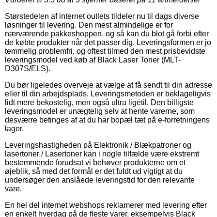
Størstedelen af internet outlets tildeler nu til dags diverse
løsninger til levering. Den mest almindelige er for
nærværende pakkeshoppen, og så kan du blot gå forbi efter
de købte produkter når det passer dig. Leveringsformen er jo
temmelig problemfri, og oftest tilmed den mest prisbevidste
leveringsmodel ved køb af Black Laser Toner (MLT-
D307S/ELS).
Du bør ligeledes overveje at vælge at få sendt til din adresse
eller til din arbejdsplads. Leveringsmetoden er beklageligvis
lidt mere bekostelig, men også ultra ligetil. Den billigste
leveringsmodel er unægtelig selv at hente varerne, som
desværre betinges af at du har bopæl tæt på e-forretningens
lager.
Leveringshastigheden på Elektronik / Blækpatroner og
lasertoner / Lasertoner kan i nogle tilfælde være ekstremt
bestemmende forudsat vi behøver produkterne om et
øjeblik, så med det formål er det fuldt ud vigtigt at du
undersøger den anslåede leveringstid for den relevante
vare.
En hel del internet webshops reklamerer med levering efter
en enkelt hverdag på de fleste varer, eksempelvis Black