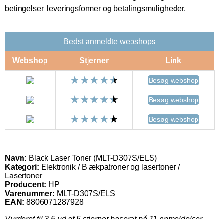
betingelser, leveringsformer og betalingsmuligheder.
Bedst anmeldte webshops
Webshop
Stjerner
Link
Besøg webshop
Besøg webshop
Besøg webshop
Navn:
Black Laser Toner (MLT-D307S/ELS)
Kategori:
Elektronik / Blækpatroner og lasertoner /
Lasertoner
Producent:
HP
Varenummer:
MLT-D307S/ELS
EAN:
8806071287928
Vurderet til
3.5
ud af 5 stjerner baseret på
11
anmeldelser