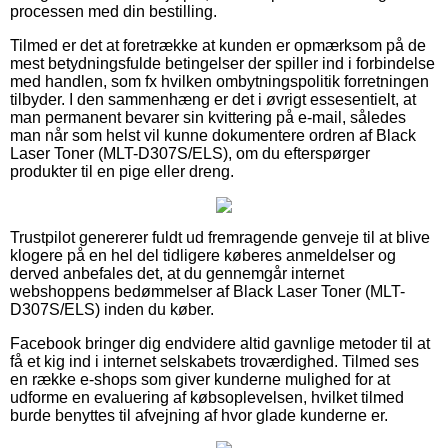
processen med din bestilling.
Tilmed er det at foretrække at kunden er opmærksom på de
mest betydningsfulde betingelser der spiller ind i forbindelse
med handlen, som fx hvilken ombytningspolitik forretningen
tilbyder. I den sammenhæng er det i øvrigt essesentielt, at
man permanent bevarer sin kvittering på e-mail, således
man når som helst vil kunne dokumentere ordren af Black
Laser Toner (MLT-D307S/ELS), om du efterspørger
produkter til en pige eller dreng.
Trustpilot genererer fuldt ud fremragende genveje til at blive
klogere på en hel del tidligere køberes anmeldelser og
derved anbefales det, at du gennemgår internet
webshoppens bedømmelser af Black Laser Toner (MLT-
D307S/ELS) inden du køber.
Facebook bringer dig endvidere altid gavnlige metoder til at
få et kig ind i internet selskabets troværdighed. Tilmed ses
en række e-shops som giver kunderne mulighed for at
udforme en evaluering af købsoplevelsen, hvilket tilmed
burde benyttes til afvejning af hvor glade kunderne er.