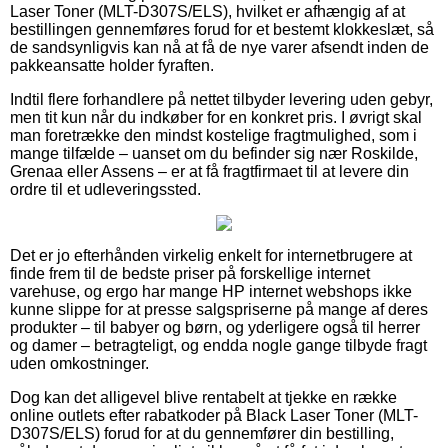
Laser Toner (MLT-D307S/ELS), hvilket er afhængig af at
bestillingen gennemføres forud for et bestemt klokkeslæt, så
de sandsynligvis kan nå at få de nye varer afsendt inden de
pakkeansatte holder fyraften.
Indtil flere forhandlere på nettet tilbyder levering uden gebyr,
men tit kun når du indkøber for en konkret pris. I øvrigt skal
man foretrække den mindst kostelige fragtmulighed, som i
mange tilfælde – uanset om du befinder sig nær Roskilde,
Grenaa eller Assens – er at få fragtfirmaet til at levere din
ordre til et udleveringssted.
Det er jo efterhånden virkelig enkelt for internetbrugere at
finde frem til de bedste priser på forskellige internet
varehuse, og ergo har mange HP internet webshops ikke
kunne slippe for at presse salgspriserne på mange af deres
produkter – til babyer og børn, og yderligere også til herrer
og damer – betragteligt, og endda nogle gange tilbyde fragt
uden omkostninger.
Dog kan det alligevel blive rentabelt at tjekke en række
online outlets efter rabatkoder på Black Laser Toner (MLT-
D307S/ELS) forud for at du gennemfører din bestilling,