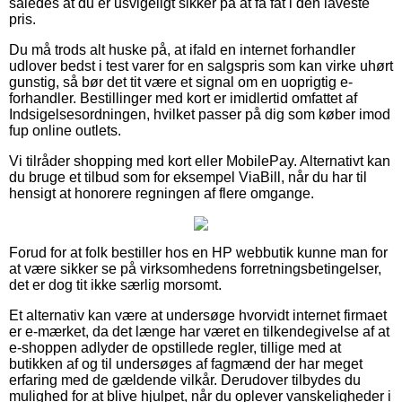
således at du er usvigeligt sikker på at få fat i den laveste
pris.
Du må trods alt huske på, at ifald en internet forhandler
udlover bedst i test varer for en salgspris som kan virke uhørt
gunstig, så bør det tit være et signal om en uoprigtig e-
forhandler. Bestillinger med kort er imidlertid omfattet af
Indsigelsesordningen, hvilket passer på dig som køber imod
fup online outlets.
Vi tilråder shopping med kort eller MobilePay. Alternativt kan
du bruge et tilbud som for eksempel ViaBill, når du har til
hensigt at honorere regningen af flere omgange.
Forud for at folk bestiller hos en HP webbutik kunne man for
at være sikker se på virksomhedens forretningsbetingelser,
det er dog tit ikke særlig morsomt.
Et alternativ kan være at undersøge hvorvidt internet firmaet
er e-mærket, da det længe har været en tilkendegivelse af at
e-shoppen adlyder de opstillede regler, tillige med at
butikken af og til undersøges af fagmænd der har meget
erfaring med de gældende vilkår. Derudover tilbydes du
mulighed for at blive hjulpet, når du oplever vanskeligheder i