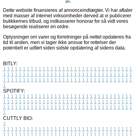
Dette website finansieres af annonceindtægter. Vi har aftaler
med masser af internet virksomheder derved at vi publicerer
butikkernes tilbud, og indkasserer honorar for så vidt vores
besøgende realiserer en ordre.
Oplysninger om varer og forretninger på nettet opdateres fra
tid til anden, men vi tager ikke ansvar for rettelser der
potentielt er udført siden sidste opdatering af sidens data.
BITLY:
1
1
1
1
1
1
1
1
1
1
1
1
1
1
1
1
1
1
1
1
1
1
1
1
1
1
1
1
1
1
1
1
1
1
1
1
1
1
1
1
1
1
1
1
1
1
1
1
1
1
1
1
1
1
1
1
1
1
1
1
1
1
1
1
1
1
1
1
1
1
1
1
1
1
1
1
1
1
1
1
1
1
1
1
1
1
1
1
1
1
1
1
1
1
1
1
1
1
1
1
SPOTIFY:
1
1
1
1
1
1
1
1
1
1
1
1
1
1
1
1
1
1
1
1
1
1
1
1
1
1
1
1
1
1
1
1
1
1
1
1
1
1
1
1
1
1
1
1
1
1
1
1
1
1
1
1
1
1
1
1
1
1
1
1
1
1
1
1
1
1
1
1
1
1
1
1
1
1
1
1
1
1
1
1
1
1
1
1
1
1
1
1
1
1
1
1
1
1
1
1
1
1
1
1
CUTTLY BIO:
1
1
1
1
1
1
1
1
1
1
1
1
1
1
1
1
1
1
1
1
1
1
1
1
1
1
1
1
1
1
1
1
1
1
1
1
1
1
1
1
1
1
1
1
1
1
1
1
1
1
1
1
1
1
1
1
1
1
1
1
1
1
1
1
1
1
1