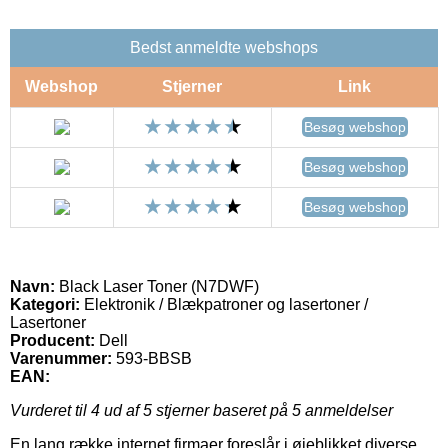
Bedst anmeldte webshops
Webshop
Stjerner
Link
Besøg webshop
Besøg webshop
Besøg webshop
Navn:
Black Laser Toner (N7DWF)
Kategori:
Elektronik / Blækpatroner og lasertoner /
Lasertoner
Producent:
Dell
Varenummer:
593-BBSB
EAN:
Vurderet til
4
ud af 5 stjerner baseret på
5
anmeldelser
En lang række internet firmaer foreslår i øjeblikket diverse