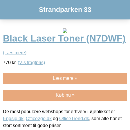
Strandparken 33
Black Laser Toner (N7DWF)
(Læs mere)
770
kr.
(Vis fragtpris)
Læs mere »
Køb nu »
De mest populære webshops for erhverv i øjeblikket er
Engsig.dk
,
Office2go.dk
og
OfficeTrend.dk
, som alle har et
stort sortiment til gode priser.