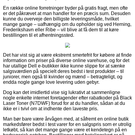
En række online forretninger byder på gratis fragt, men ofte
er det påkrævet at man handler for en præcis sum. Desuden
kunne du overveje den billigste leveringsmåde, hvilket
mange gange – uafhængig om du opholder sig ved Herning,
Frederikshavn eller Ribe – vil blive at få dem til at køre
bestillingen til et afhentningssted.
Det har vist sig at være ekstremt smertefrit for købere at finde
information om priser på diverse online varehuse, og for det
har utallige Dell e-butikker ikke kunne slippe for at sænke
salgsværdien på specielt deres bedst i test produkter – til
juniorer, men også til kvinder og mænd – betragteligt, og
endda nogle gange love levering uden gebyr.
Dog kan det imidlertid vise sig lukrativt at sammenligne
nogle enkelte internet foretagender efter rabatkoder på Black
Laser Toner (N7DWF) forud for at du handler, sådan at du
ikke er i tvivl om at indhente den laveste pris.
Man bør bare være årvågen med, at såfremt en online butik
markedsfører bedst i test varer for en salgspris som er utrolig
letkøbt, så kan det mange gange være et kendetegn på en