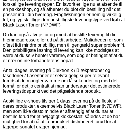
forskellige leveringstyper. En favorit er lige nu at afsende til
en pakkeshop, og så afhenter du blot din bestilling når det
passer ind i din hverdag. Fragtløsningen er nemlig virkelig
let, og typisk tillige den prisbilligste leveringstype ved køb af
Black Laser Toner (N7DWF).
Du kan også afveje for og imod at bestille levering til din
hjemmeadresse eller ud på dit arbejde. Muligheden er som
oftest lidt mindre prisbillig, men til gengæld super problemfri.
Den prisbilligste løsning til levering kan ikke modsiges at
være at du selv henter varerne, som dog er betinget af at du
er nær online forhandlerens bopæl.
Antal dages levering på Elektronik / Blækpatroner og
lasertoner / Lasertoner er selvfølgelig super relevant
forudsat du mangler varerne om få sekunder, og med det
formål er det jo centralt at man undersøger det estimerede
leveringstidspunkt ved det pågældende produkt.
Adskillige e-shops tilsiger 1 dags levering på de fleste af
deres produkter, eksempelvis Black Laser Toner (N7DWF),
men som ikke desto mindre er afhængig af at du når at
bestille forud for et nøjagtigt klokkeslæt, således at de har
mulighed for at nå at få produktet distribueret forud for at
lagerpersonalet drager hjemad.