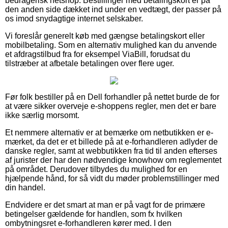
bedragerisk netshop. Bestillinger med betalingskort er på
den anden side dækket ind under en vedtægt, der passer på
os imod snydagtige internet selskaber.
Vi foreslår generelt køb med gængse betalingskort eller
mobilbetaling. Som en alternativ mulighed kan du anvende
et afdragstilbud fra for eksempel ViaBill, forudsat du
tilstræber at afbetale betalingen over flere uger.
Før folk bestiller på en Dell forhandler på nettet burde de for
at være sikker overveje e-shoppens regler, men det er bare
ikke særlig morsomt.
Et nemmere alternativ er at bemærke om netbutikken er e-
mærket, da det er et billede på at e-forhandleren adlyder de
danske regler, samt at webbutikken fra tid til anden efterses
af jurister der har den nødvendige knowhow om reglementet
på området. Derudover tilbydes du mulighed for en
hjælpende hånd, for så vidt du møder problemstillinger med
din handel.
Endvidere er det smart at man er på vagt for de primære
betingelser gældende for handlen, som fx hvilken
ombytningsret e-forhandleren kører med. I den