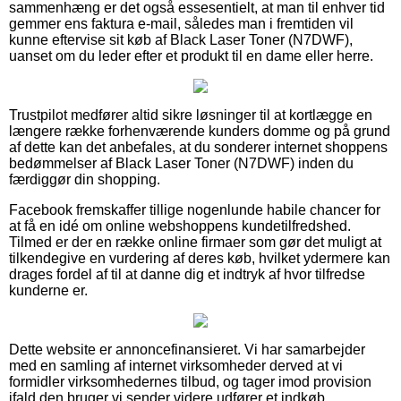
sammenhæng er det også essesentielt, at man til enhver tid
gemmer ens faktura e-mail, således man i fremtiden vil
kunne eftervise sit køb af Black Laser Toner (N7DWF),
uanset om du leder efter et produkt til en dame eller herre.
Trustpilot medfører altid sikre løsninger til at kortlægge en
længere række forhenværende kunders domme og på grund
af dette kan det anbefales, at du sonderer internet shoppens
bedømmelser af Black Laser Toner (N7DWF) inden du
færdiggør din shopping.
Facebook fremskaffer tillige nogenlunde habile chancer for
at få en idé om online webshoppens kundetilfredshed.
Tilmed er der en række online firmaer som gør det muligt at
tilkendegive en vurdering af deres køb, hvilket ydermere kan
drages fordel af til at danne dig et indtryk af hvor tilfredse
kunderne er.
Dette website er annoncefinansieret. Vi har samarbejder
med en samling af internet virksomheder derved at vi
formidler virksomhedernes tilbud, og tager imod provision
ifald den bruger vi sender videre udfører et indkøb.