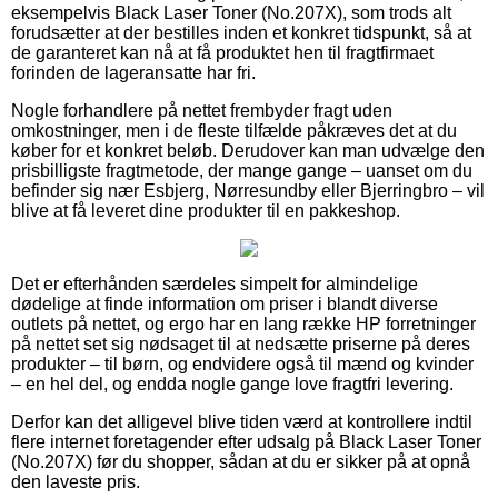
eksempelvis Black Laser Toner (No.207X), som trods alt
forudsætter at der bestilles inden et konkret tidspunkt, så at
de garanteret kan nå at få produktet hen til fragtfirmaet
forinden de lageransatte har fri.
Nogle forhandlere på nettet frembyder fragt uden
omkostninger, men i de fleste tilfælde påkræves det at du
køber for et konkret beløb. Derudover kan man udvælge den
prisbilligste fragtmetode, der mange gange – uanset om du
befinder sig nær Esbjerg, Nørresundby eller Bjerringbro – vil
blive at få leveret dine produkter til en pakkeshop.
Det er efterhånden særdeles simpelt for almindelige
dødelige at finde information om priser i blandt diverse
outlets på nettet, og ergo har en lang række HP forretninger
på nettet set sig nødsaget til at nedsætte priserne på deres
produkter – til børn, og endvidere også til mænd og kvinder
– en hel del, og endda nogle gange love fragtfri levering.
Derfor kan det alligevel blive tiden værd at kontrollere indtil
flere internet foretagender efter udsalg på Black Laser Toner
(No.207X) før du shopper, sådan at du er sikker på at opnå
den laveste pris.