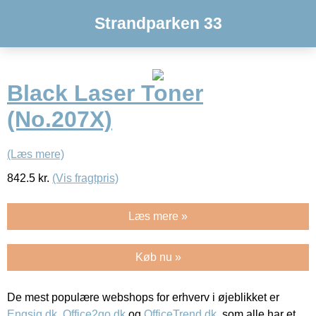
Strandparken 33
Black Laser Toner
(No.207X)
(Læs mere)
842.5
kr.
(Vis fragtpris)
Læs mere »
Køb nu »
De mest populære webshops for erhverv i øjeblikket er
Engsig.dk
,
Office2go.dk
og
OfficeTrend.dk
, som alle har et