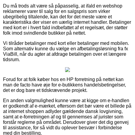
Du må trods alt være så påpasselig, at ifald en webshop
reklamerer varer til salg for en salgspris som virker
ubegribelig tiltalende, kan det for det meste være et
karakteristika der viser en uærlig internet handler. Betalinger
med kort er i hvert fald indbefattet af et regelsæt, der støtter
folk imod svindlende butikker på nettet.
Vi tilråder betalinger med kort eller betalinger med mobilen.
Som alternativ kunne du vælge en afbetalingsløsning fra fx
ViaBill, når du agter at afdrage betalingen over et længere
tidsrum.
Forud for at folk køber hos en HP forretning på nettet kan
man de facto have øje for e-butikkens handelsbetingelser,
det er dog bare et tidskrævende projekt.
En anden valgmulighed kunne være at kigge om e-handlen
er godkendt af e-mærket, eftersom det bør være et billede på
at internet shoppen adlyder gældende dansk lovgivning,
samt at e-forretningen af og til gennemses af jurister som
forstår reglerne på området. Derudover giver det dig genvej
til assistance, for så vidt du oplever besvær i forbindelse
med din bestilling.