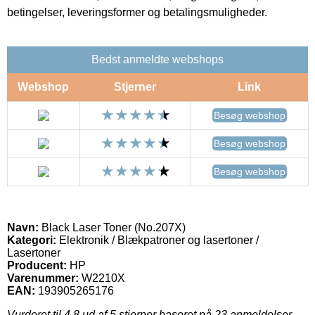
betingelser, leveringsformer og betalingsmuligheder.
Bedst anmeldte webshops
Webshop
Stjerner
Link
Besøg webshop
Besøg webshop
Besøg webshop
Navn:
Black Laser Toner (No.207X)
Kategori:
Elektronik / Blækpatroner og lasertoner /
Lasertoner
Producent:
HP
Varenummer:
W2210X
EAN:
193905265176
Vurderet til
4.8
ud af 5 stjerner baseret på
23
anmeldelser