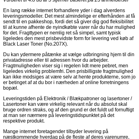
En lang række internet forhandlere yder i dag alverdens
leveringsmodeller. Det mest almindelige er efterhånden at få
sendt til en pakkeshop, fordi det så giver dig god fleksibilitet
til at kunne afhente de nyindkøbte varer når du har mulighed
for det. Fragttypen er nemlig ret så simpel, samt typisk
ligeledes den mest prisbevidste form for levering ved køb af
Black Laser Toner (No.207X).
Du kan ydermere påtænke at vælge udbringning hjem til din
privatadresse eller til adressen hvor du arbejder.
Fragtmuligheden viser sig i regelen lidt mere pebret, men
ligeledes virkelig problemfri. Den prisbilligste fragtmulighed
kan ikke modsiges at være selv at hente produkterne, som jo
er betinget af at du bor i nærheden af online forretningens
bopæl.
Leveringstiden på Elektronik / Blækpatroner og lasertoner /
Lasertoner kan være virkelig relevant når du absolut skal
bruge ordren straks, og af den grund er det fuldt ud fornuftigt
at man ser nærmere på leveringstidspunktet på det
respektive produkt.
Mange internet foretagender tilbyder levering på
næstkommende hverdag på de fleste af deres varenumre,