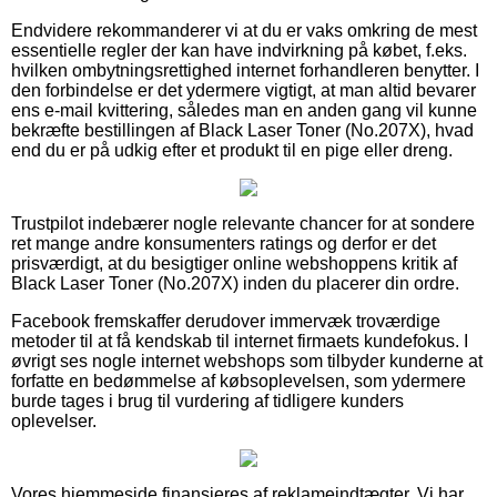
Endvidere rekommanderer vi at du er vaks omkring de mest
essentielle regler der kan have indvirkning på købet, f.eks.
hvilken ombytningsrettighed internet forhandleren benytter. I
den forbindelse er det ydermere vigtigt, at man altid bevarer
ens e-mail kvittering, således man en anden gang vil kunne
bekræfte bestillingen af Black Laser Toner (No.207X), hvad
end du er på udkig efter et produkt til en pige eller dreng.
Trustpilot indebærer nogle relevante chancer for at sondere
ret mange andre konsumenters ratings og derfor er det
prisværdigt, at du besigtiger online webshoppens kritik af
Black Laser Toner (No.207X) inden du placerer din ordre.
Facebook fremskaffer derudover immervæk troværdige
metoder til at få kendskab til internet firmaets kundefokus. I
øvrigt ses nogle internet webshops som tilbyder kunderne at
forfatte en bedømmelse af købsoplevelsen, som ydermere
burde tages i brug til vurdering af tidligere kunders
oplevelser.
Vores hjemmeside finansieres af reklameindtægter. Vi har