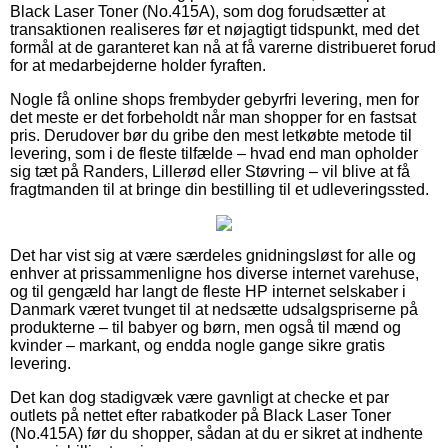
Black Laser Toner (No.415A), som dog forudsætter at
transaktionen realiseres før et nøjagtigt tidspunkt, med det
formål at de garanteret kan nå at få varerne distribueret forud
for at medarbejderne holder fyraften.
Nogle få online shops frembyder gebyrfri levering, men for
det meste er det forbeholdt når man shopper for en fastsat
pris. Derudover bør du gribe den mest letkøbte metode til
levering, som i de fleste tilfælde – hvad end man opholder
sig tæt på Randers, Lillerød eller Støvring – vil blive at få
fragtmanden til at bringe din bestilling til et udleveringssted.
Det har vist sig at være særdeles gnidningsløst for alle og
enhver at prissammenligne hos diverse internet varehuse,
og til gengæld har langt de fleste HP internet selskaber i
Danmark været tvunget til at nedsætte udsalgspriserne på
produkterne – til babyer og børn, men også til mænd og
kvinder – markant, og endda nogle gange sikre gratis
levering.
Det kan dog stadigvæk være gavnligt at checke et par
outlets på nettet efter rabatkoder på Black Laser Toner
(No.415A) før du shopper, sådan at du er sikret at indhente