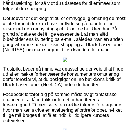
håndsrækning, for så vidt du udsættes for dilemmaer som
følge af din shopping.
Derudover er det klogt at du er omhyggelig omkring de mest
vitale forhold der kan have indflydelse på handlen, for
eksempel den ombytningspolitik online butikken har. På
grund af dette er det tillige essesentielt, at man altid
bibeholder ens kvittering på e-mail, således man en anden
gang vil kunne bekræfte sin shopping af Black Laser Toner
(No.415A), om man shopper til en kvinde eller mand.
Trustpilot byder på immervæk passelige genveje til at finde
ud af en række forhenværende konsumenters omtaler og
derfor foreslår vi, at du besigtiger online butikkens kritik af
Black Laser Toner (No.415A) inden du handler.
Facebook forærer dig på samme måde evigt fantastiske
chancer for at få indblik i internet forhandlerens
troværdighed. Tilmed ser vi en række internet foretagender
hvor man kan skrive en evaluering af ordreforløbet, hvilket
tillige må bruges til at få et indblik i tidligere kunders
oplevelser.