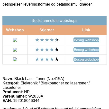
betingelser, leveringsformer og betalingsmuligheder.
Bedst anmeldte webshops
Webshop
Stjerner
Link
Besøg webshop
Besøg webshop
Besøg webshop
Navn:
Black Laser Toner (No.415A)
Kategori:
Elektronik / Blækpatroner og lasertoner /
Lasertoner
Producent:
HP
Varenummer:
W2030A
EAN:
192018046344
Vurderet til
3.9
ud af 5 stjerner baseret på
44
anmeldelser