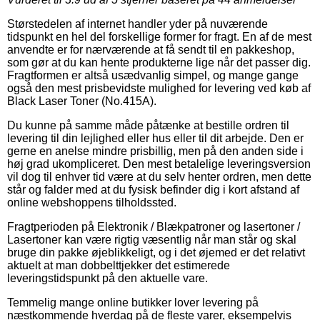
Størstedelen af internet handler yder på nuværende
tidspunkt en hel del forskellige former for fragt. En af de mest
anvendte er for nærværende at få sendt til en pakkeshop,
som gør at du kan hente produkterne lige når det passer dig.
Fragtformen er altså usædvanlig simpel, og mange gange
også den mest prisbevidste mulighed for levering ved køb af
Black Laser Toner (No.415A).
Du kunne på samme måde påtænke at bestille ordren til
levering til din lejlighed eller hus eller til dit arbejde. Den er
gerne en anelse mindre prisbillig, men på den anden side i
høj grad ukompliceret. Den mest betalelige leveringsversion
vil dog til enhver tid være at du selv henter ordren, men dette
står og falder med at du fysisk befinder dig i kort afstand af
online webshoppens tilholdssted.
Fragtperioden på Elektronik / Blækpatroner og lasertoner /
Lasertoner kan være rigtig væsentlig når man står og skal
bruge din pakke øjeblikkeligt, og i det øjemed er det relativt
aktuelt at man dobbelttjekker det estimerede
leveringstidspunkt på den aktuelle vare.
Temmelig mange online butikker lover levering på
næstkommende hverdag på de fleste varer, eksempelvis