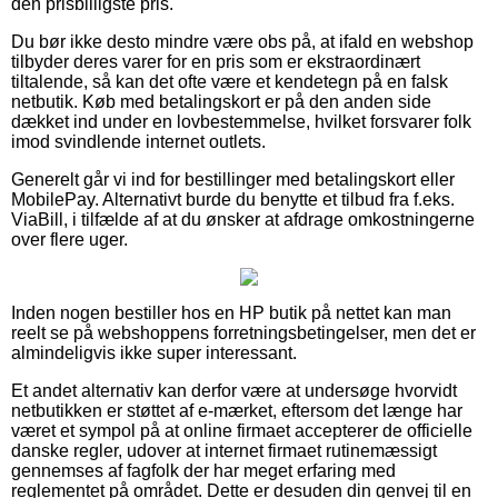
den prisbilligste pris.
Du bør ikke desto mindre være obs på, at ifald en webshop
tilbyder deres varer for en pris som er ekstraordinært
tiltalende, så kan det ofte være et kendetegn på en falsk
netbutik. Køb med betalingskort er på den anden side
dækket ind under en lovbestemmelse, hvilket forsvarer folk
imod svindlende internet outlets.
Generelt går vi ind for bestillinger med betalingskort eller
MobilePay. Alternativt burde du benytte et tilbud fra f.eks.
ViaBill, i tilfælde af at du ønsker at afdrage omkostningerne
over flere uger.
Inden nogen bestiller hos en HP butik på nettet kan man
reelt se på webshoppens forretningsbetingelser, men det er
almindeligvis ikke super interessant.
Et andet alternativ kan derfor være at undersøge hvorvidt
netbutikken er støttet af e-mærket, eftersom det længe har
været et sympol på at online firmaet accepterer de officielle
danske regler, udover at internet firmaet rutinemæssigt
gennemses af fagfolk der har meget erfaring med
reglementet på området. Dette er desuden din genvej til en