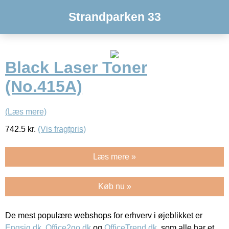
Strandparken 33
Black Laser Toner
(No.415A)
(Læs mere)
742.5
kr.
(Vis fragtpris)
Læs mere »
Køb nu »
De mest populære webshops for erhverv i øjeblikket er
Engsig.dk
,
Office2go.dk
og
OfficeTrend.dk
, som alle har et