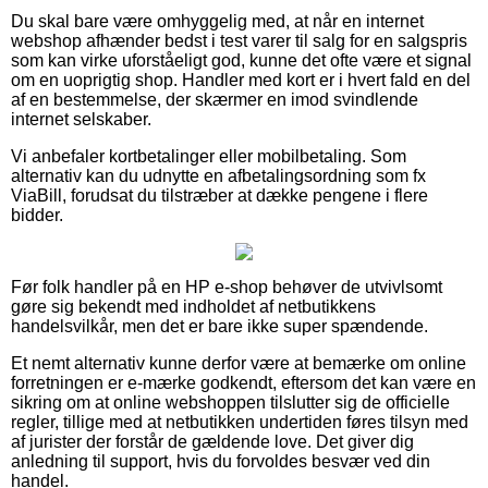
Du skal bare være omhyggelig med, at når en internet
webshop afhænder bedst i test varer til salg for en salgspris
som kan virke uforståeligt god, kunne det ofte være et signal
om en uoprigtig shop. Handler med kort er i hvert fald en del
af en bestemmelse, der skærmer en imod svindlende
internet selskaber.
Vi anbefaler kortbetalinger eller mobilbetaling. Som
alternativ kan du udnytte en afbetalingsordning som fx
ViaBill, forudsat du tilstræber at dække pengene i flere
bidder.
Før folk handler på en HP e-shop behøver de utvivlsomt
gøre sig bekendt med indholdet af netbutikkens
handelsvilkår, men det er bare ikke super spændende.
Et nemt alternativ kunne derfor være at bemærke om online
forretningen er e-mærke godkendt, eftersom det kan være en
sikring om at online webshoppen tilslutter sig de officielle
regler, tillige med at netbutikken undertiden føres tilsyn med
af jurister der forstår de gældende love. Det giver dig
anledning til support, hvis du forvoldes besvær ved din
handel.