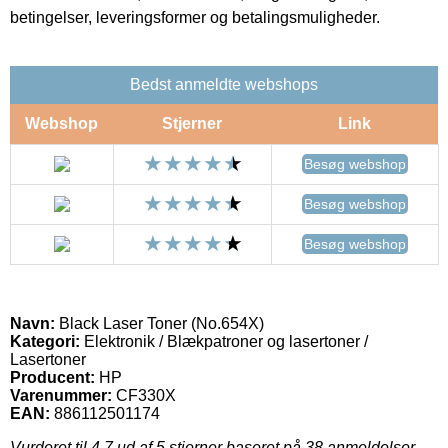
betingelser, leveringsformer og betalingsmuligheder.
Bedst anmeldte webshops
Webshop
Stjerner
Link
Besøg webshop
Besøg webshop
Besøg webshop
Navn:
Black Laser Toner (No.654X)
Kategori:
Elektronik / Blækpatroner og lasertoner /
Lasertoner
Producent:
HP
Varenummer:
CF330X
EAN:
886112501174
Vurderet til
4.7
ud af 5 stjerner baseret på
38
anmeldelser