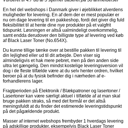
En hel del webshops i Danmark giver i øjeblikket alverdens
muligheder for levering. En af dem der er mest populær er
nu om dage levering til en pakkeshop, fordi det giver dig fuld
fleksibilitet til at hente dine nye produkter på et valgfrit
tidspunkt. Løsningen er altså ualmindeligt overkommelig,
samt endda derudover den billigste type af levering ved køb
af Black Laser Toner (No.654X).
Du kunne tillige tænke over at bestille pakken til levering til
din lejlighed eller ud til dit arbejde. Den viser sig
almindeligvis et hak mere pebret, men på den anden side
ultra let gængelig. Den mindst kostelige leveringsversion vil
dog i de fleste tilfælde være at du selv henter ordren, hvilket
beroer på at du fysisk befinder dig i nærheden af e-
forhandlerens lager.
Fragtperioden på Elektronik / Blækpatroner og lasertoner /
Lasertoner kan være særligt aktuel i tilfælde af at man skal
bruge pakken straks, så med det formål er det altså
meningsfuldt at du finder det estimerede leveringstidspunkt
på det pågældende produkt.
Masser af internet webshops frembyder 1 hverdags levering
på adskillige produkter, eksempelvis Black Laser Toner