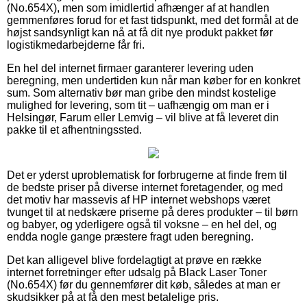
(No.654X), men som imidlertid afhænger af at handlen
gemmenføres forud for et fast tidspunkt, med det formål at de
højst sandsynligt kan nå at få dit nye produkt pakket før
logistikmedarbejderne får fri.
En hel del internet firmaer garanterer levering uden
beregning, men undertiden kun når man køber for en konkret
sum. Som alternativ bør man gribe den mindst kostelige
mulighed for levering, som tit – uafhængig om man er i
Helsingør, Farum eller Lemvig – vil blive at få leveret din
pakke til et afhentningssted.
Det er yderst uproblematisk for forbrugerne at finde frem til
de bedste priser på diverse internet foretagender, og med
det motiv har massevis af HP internet webshops været
tvunget til at nedskære priserne på deres produkter – til børn
og babyer, og yderligere også til voksne – en hel del, og
endda nogle gange præstere fragt uden beregning.
Det kan alligevel blive fordelagtigt at prøve en række
internet forretninger efter udsalg på Black Laser Toner
(No.654X) før du gennemfører dit køb, således at man er
skudsikker på at få den mest betalelige pris.