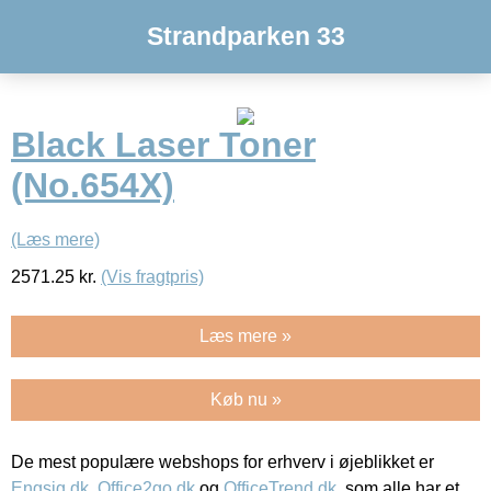
Strandparken 33
Black Laser Toner
(No.654X)
(Læs mere)
2571.25
kr.
(Vis fragtpris)
Læs mere »
Køb nu »
De mest populære webshops for erhverv i øjeblikket er
Engsig.dk
,
Office2go.dk
og
OfficeTrend.dk
, som alle har et