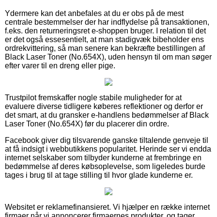
Ydermere kan det anbefales at du er obs på de mest
centrale bestemmelser der har indflydelse på transaktionen,
f.eks. den returneringsret e-shoppen bruger. I relation til det
er det også essesentielt, at man stadigvæk bibeholder ens
ordrekvittering, så man senere kan bekræfte bestillingen af
Black Laser Toner (No.654X), uden hensyn til om man søger
efter varer til en dreng eller pige.
Trustpilot fremskaffer nogle stabile muligheder for at
evaluere diverse tidligere køberes reflektioner og derfor er
det smart, at du gransker e-handlens bedømmelser af Black
Laser Toner (No.654X) før du placerer din ordre.
Facebook giver dig tilsvarende ganske tiltalende genveje til
at få indsigt i webbutikkens popularitet. Herinde ser vi endda
internet selskaber som tilbyder kunderne at frembringe en
bedømmelse af deres købsoplevelse, som ligeledes burde
tages i brug til at tage stilling til hvor glade kunderne er.
Websitet er reklamefinansieret. Vi hjælper en række internet
firmaer når vi annoncerer firmaernes produkter, og tager