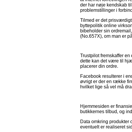
der har nøje kendskab til
problemstillinger i forbi
Tilmed er det prisværdigt 
byttepolitik online virks
bibeholder sin ordremail
(No.657X), om man er på u
Trustpilot fremskaffer en
dette kan det være til hj
placerer din ordre.
Facebook resulterer i endv
øvrigt er der en række fi
hvilket lige så vel må drag
Hjemmesiden er finansier
butikkernes tilbud, og in
Data omkring produkter og
eventuelt er realiseret s