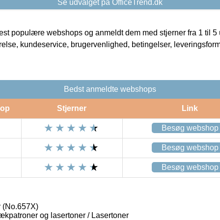
Se udvalget på OfficeTrend.dk
t populære webshops og anmeldt dem med stjerner fra 1 til 5 ud
rrelse, kundeservice, brugervenlighed, betingelser, leveringsfor
Bedst anmeldte webshops
op
Stjerner
Link
Besøg webshop
Besøg webshop
Besøg webshop
r (No.657X)
lækpatroner og lasertoner / Lasertoner