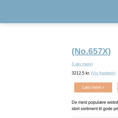
(No.657X)
(Læs mere)
3212.5
kr.
(Vis fragtpris)
Læs mere »
De mest populære websho
stort sortiment til gode pr