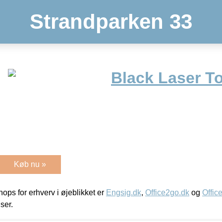
Strandparken 33
Black Laser T
Køb nu »
ps for erhverv i øjeblikket er
Engsig.dk
,
Office2go.dk
og
Offic
iser.