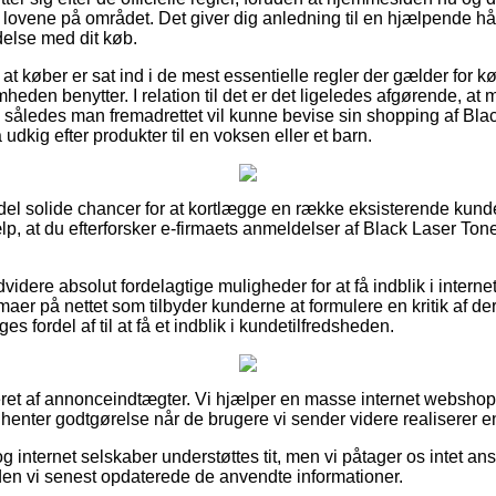
 lovene på området. Det giver dig anledning til en hjælpende hån
ndelse med dit køb.
at køber er sat ind i de mest essentielle regler der gælder for kø
omheden benytter. I relation til det er det ligeledes afgørende, a
, således man fremadrettet vil kunne bevise sin shopping af Bla
dkig efter produkter til en voksen eller et barn.
 del solide chancer for at kortlægge en række eksisterende kunde
ælp, at du efterforsker e-firmaets anmeldelser af Black Laser Ton
idere absolut fordelagtige muligheder for at få indblik i internet
rmaer på nettet som tilbyder kunderne at formulere en kritik af d
es fordel af til at få et indblik i kundetilfredsheden.
et af annonceindtægter. Vi hjælper en masse internet webshops 
dhenter godtgørelse når de brugere vi sender videre realiserer e
 internet selskaber understøttes tit, men vi påtager os intet ans
iden vi senest opdaterede de anvendte informationer.