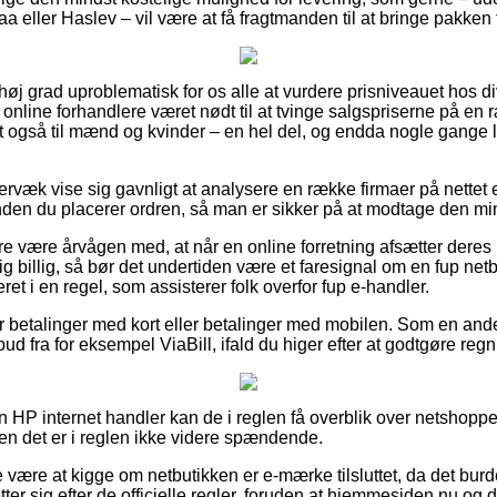
ller Haslev – vil være at få fragtmanden til at bringe pakken t
i høj grad uproblematisk for os alle at vurdere prisniveauet hos d
online forhandlere været nødt til at tvinge salgspriserne på en 
mt også til mænd og kvinder – en hel del, og endda nogle gange 
rvæk vise sig gavnligt at analysere en række firmaer på nettet 
den du placerer ordren, så man er sikker på at modtage den mind
 være årvågen med, at når en online forretning afsætter deres pr
ig billig, så bør det undertiden være et faresignal om en fup netbu
ret i en regel, som assisterer folk overfor fup e-handler.
 for betalinger med kort eller betalinger med mobilen. Som en an
bud fra for eksempel ViaBill, ifald du higer efter at godtgøre reg
 en HP internet handler kan de i reglen få overblik over netshopp
men det er i reglen ikke videre spændende.
 være at kigge om netbutikken er e-mærke tilsluttet, da det bur
etter sig efter de officielle regler, foruden at hjemmesiden nu og 