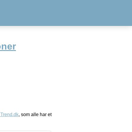
oner
eTrend.dk
, som alle har et