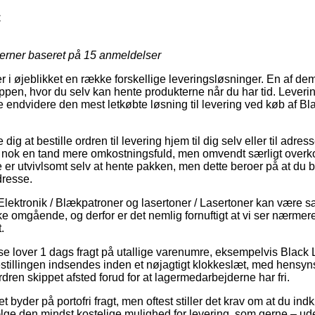
C
jerner baseret på
15
anmeldelser
er i øjeblikket en række forskellige leveringsløsninger. En af de
pen, hvor du selv kan hente produkterne når du har tid. Lever
e endvidere den mest letkøbte løsning til levering ved køb af Bl
g at bestille ordren til levering hjem til dig selv eller til adres
t nok en tand mere omkostningsfuld, men omvendt særligt over
er utvivlsomt selv at hente pakken, men dette beroer på at du b
dresse.
lektronik / Blækpatroner og lasertoner / Lasertoner kan være sær
e omgående, og derfor er det nemlig fornuftigt at vi ser nærmer
.
se lover 1 dags fragt på utallige varenumre, eksempelvis Black
stillingen indsendes inden et nøjagtigt klokkeslæt, med hensyns
rdren skippet afsted forud for at lagermedarbejderne har fri.
ttet byder på portofri fragt, men oftest stiller det krav om at du i
ge den mindst kostelige mulighed for levering, som gerne – ud