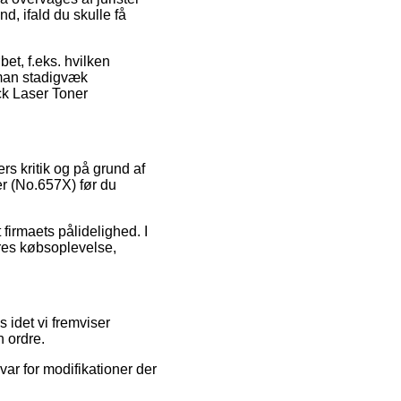
d, ifald du skulle få
bet, f.eks. hvilken
t man stadigvæk
ck Laser Toner
rs kritik og på grund af
er (No.657X) før du
 firmaets pålidelighed. I
eres købsoplevelse,
idet vi fremviser
n ordre.
var for modifikationer der