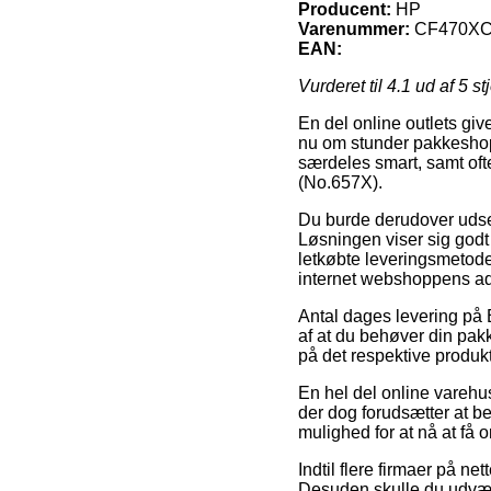
Producent:
HP
Varenummer:
CF470X
EAN:
Vurderet til
4.1
ud af 5 st
En del online outlets giv
nu om stunder pakkeshop
særdeles smart, samt oft
(No.657X).
Du burde derudover udse di
Løsningen viser sig god
letkøbte leveringsmetode 
internet webshoppens a
Antal dages levering på E
af at du behøver din pakk
på det respektive produkt
En hel del online varehu
der dog forudsætter at be
mulighed for at nå at få o
Indtil flere firmaer på ne
Desuden skulle du udvæl