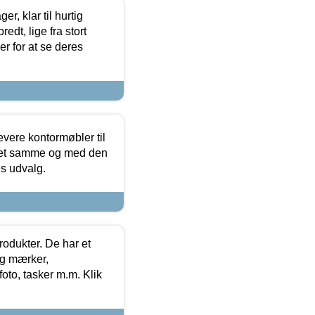
, klar til hurtig
edt, lige fra stort
er for at se deres
evere kontormøbler til
 det samme og med den
es udvalg.
rodukter. De har et
og mærker,
foto, tasker m.m. Klik