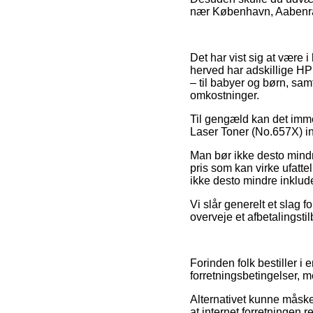
nær København, Aabenraa e
Det har vist sig at være 
herved har adskillige HP 
– til babyer og børn, sa
omkostninger.
Til gengæld kan det imme
Laser Toner (No.657X) in
Man bør ikke desto mindre
pris som kan virke ufattel
ikke desto mindre inklude
Vi slår generelt et slag
overveje et afbetalingstil
Forinden folk bestiller i
forretningsbetingelser, 
Alternativet kunne måske
at internet forretningen r