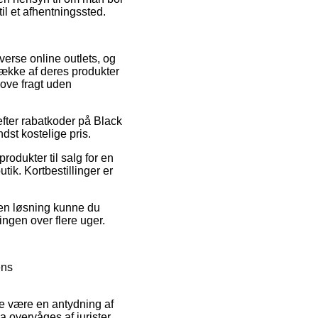
il et afhentningssted.
iverse online outlets, og
række af deres produkter
love fragt uden
efter rabatkoder på Black
st kostelige pris.
odukter til salg for en
tik. Kortbestillinger er
den løsning kunne du
ningen over flere uger.
ens
de være en antydning af
da overvåges af jurister