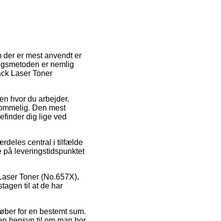
m der er mest anvendt er
ingsmetoden er nemlig
ack Laser Toner
sen hvor du arbejder.
kommelig. Den mest
efinder dig lige ved
deles central i tilfælde
e på leveringstidspunktet
 Laser Toner (No.657X),
tagen til at de har
ndkøber for en bestemt sum.
en hensyn til om man bor