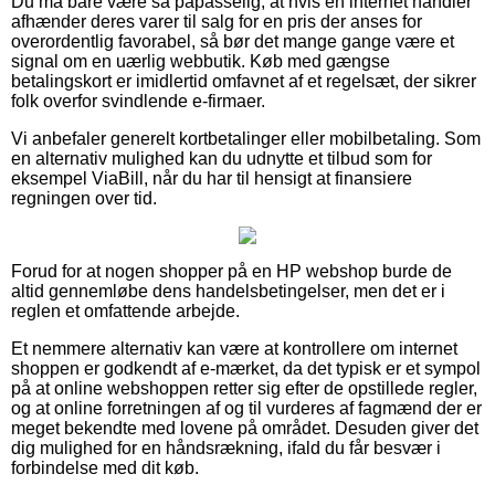
Du må bare være så påpasselig, at hvis en internet handler
afhænder deres varer til salg for en pris der anses for
overordentlig favorabel, så bør det mange gange være et
signal om en uærlig webbutik. Køb med gængse
betalingskort er imidlertid omfavnet af et regelsæt, der sikrer
folk overfor svindlende e-firmaer.
Vi anbefaler generelt kortbetalinger eller mobilbetaling. Som
en alternativ mulighed kan du udnytte et tilbud som for
eksempel ViaBill, når du har til hensigt at finansiere
regningen over tid.
Forud for at nogen shopper på en HP webshop burde de
altid gennemløbe dens handelsbetingelser, men det er i
reglen et omfattende arbejde.
Et nemmere alternativ kan være at kontrollere om internet
shoppen er godkendt af e-mærket, da det typisk er et sympol
på at online webshoppen retter sig efter de opstillede regler,
og at online forretningen af og til vurderes af fagmænd der er
meget bekendte med lovene på området. Desuden giver det
dig mulighed for en håndsrækning, ifald du får besvær i
forbindelse med dit køb.