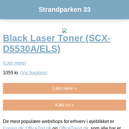
Strandparken 33
Black Laser Toner (SCX-
D5530A/ELS)
(Læs mere)
1055
kr.
(Vis fragtpris)
Læs mere »
Køb nu »
De mest populære webshops for erhverv i øjeblikket er
Engsig.dk
,
Office2go.dk
og
OfficeTrend.dk
, som alle har et