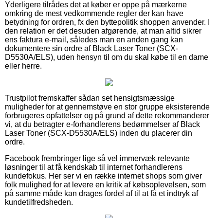
Yderligere tilrådes det at køber er oppe på mærkerne
omkring de mest vedkommende regler der kan have
betydning for ordren, fx den byttepolitik shoppen anvender. I
den relation er det desuden afgørende, at man altid sikrer
ens faktura e-mail, således man en anden gang kan
dokumentere sin ordre af Black Laser Toner (SCX-
D5530A/ELS), uden hensyn til om du skal købe til en dame
eller herre.
Trustpilot fremskaffer sådan set hensigtsmæssige
muligheder for at gennemstøve en stor gruppe eksisterende
forbrugeres opfattelser og på grund af dette rekommanderer
vi, at du betragter e-forhandlerens bedømmelser af Black
Laser Toner (SCX-D5530A/ELS) inden du placerer din
ordre.
Facebook frembringer lige så vel immervæk relevante
løsninger til at få kendskab til internet forhandlerens
kundefokus. Her ser vi en række internet shops som giver
folk mulighed for at levere en kritik af købsoplevelsen, som
på samme måde kan drages fordel af til at få et indtryk af
kundetilfredsheden.