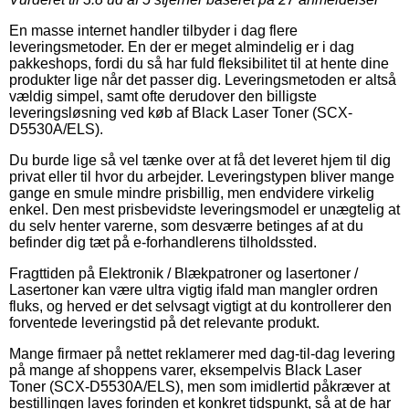
En masse internet handler tilbyder i dag flere
leveringsmetoder. En der er meget almindelig er i dag
pakkeshops, fordi du så har fuld fleksibilitet til at hente dine
produkter lige når det passer dig. Leveringsmetoden er altså
vældig simpel, samt ofte derudover den billigste
leveringsløsning ved køb af Black Laser Toner (SCX-
D5530A/ELS).
Du burde lige så vel tænke over at få det leveret hjem til dig
privat eller til hvor du arbejder. Leveringstypen bliver mange
gange en smule mindre prisbillig, men endvidere virkelig
enkel. Den mest prisbevidste leveringsmodel er unægtelig at
du selv henter varerne, som desværre betinges af at du
befinder dig tæt på e-forhandlerens tilholdssted.
Fragttiden på Elektronik / Blækpatroner og lasertoner /
Lasertoner kan være ultra vigtig ifald man mangler ordren
fluks, og herved er det selvsagt vigtigt at du kontrollerer den
forventede leveringstid på det relevante produkt.
Mange firmaer på nettet reklamerer med dag-til-dag levering
på mange af shoppens varer, eksempelvis Black Laser
Toner (SCX-D5530A/ELS), men som imidlertid påkræver at
bestillingen laves forinden et konkret tidspunkt, så at de har