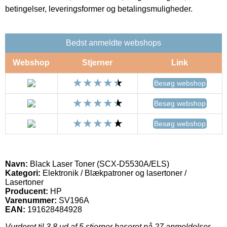
betingelser, leveringsformer og betalingsmuligheder.
Bedst anmeldte webshops
Webshop
Stjerner
Link
Besøg webshop
Besøg webshop
Besøg webshop
Navn:
Black Laser Toner (SCX-D5530A/ELS)
Kategori:
Elektronik / Blækpatroner og lasertoner /
Lasertoner
Producent:
HP
Varenummer:
SV196A
EAN:
191628484928
Vurderet til
3.8
ud af 5 stjerner baseret på
27
anmeldelser