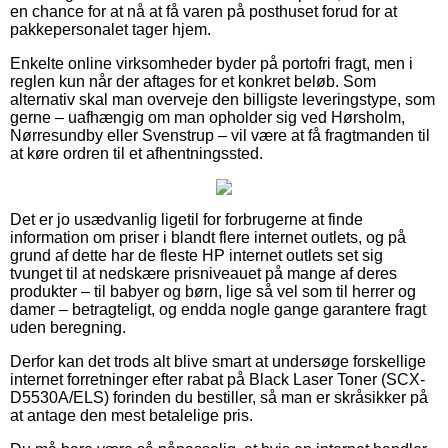
en chance for at nå at få varen på posthuset forud for at
pakkepersonalet tager hjem.
Enkelte online virksomheder byder på portofri fragt, men i
reglen kun når der aftages for et konkret beløb. Som
alternativ skal man overveje den billigste leveringstype, som
gerne – uafhængig om man opholder sig ved Hørsholm,
Nørresundby eller Svenstrup – vil være at få fragtmanden til
at køre ordren til et afhentningssted.
Det er jo usædvanlig ligetil for forbrugerne at finde
information om priser i blandt flere internet outlets, og på
grund af dette har de fleste HP internet outlets set sig
tvunget til at nedskære prisniveauet på mange af deres
produkter – til babyer og børn, lige så vel som til herrer og
damer – betragteligt, og endda nogle gange garantere fragt
uden beregning.
Derfor kan det trods alt blive smart at undersøge forskellige
internet forretninger efter rabat på Black Laser Toner (SCX-
D5530A/ELS) forinden du bestiller, så man er skråsikker på
at antage den mest betalelige pris.