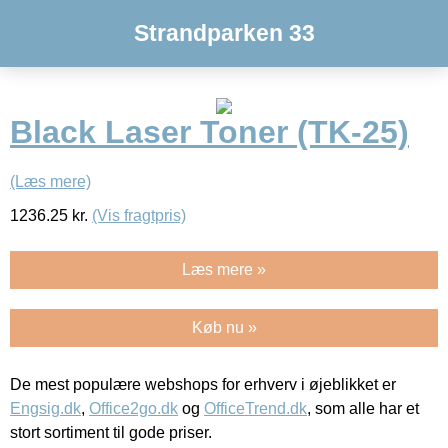
Strandparken 33
Black Laser Toner (TK-25)
(Læs mere)
1236.25
kr.
(Vis fragtpris)
Læs mere »
Køb nu »
De mest populære webshops for erhverv i øjeblikket er
Engsig.dk
,
Office2go.dk
og
OfficeTrend.dk
, som alle har et
stort sortiment til gode priser.