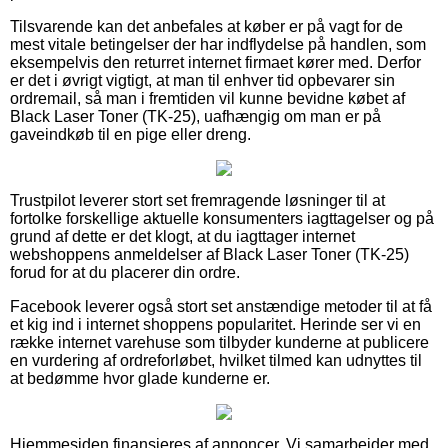
Tilsvarende kan det anbefales at køber er på vagt for de
mest vitale betingelser der har indflydelse på handlen, som
eksempelvis den returret internet firmaet kører med. Derfor
er det i øvrigt vigtigt, at man til enhver tid opbevarer sin
ordremail, så man i fremtiden vil kunne bevidne købet af
Black Laser Toner (TK-25), uafhængig om man er på
gaveindkøb til en pige eller dreng.
Trustpilot leverer stort set fremragende løsninger til at
fortolke forskellige aktuelle konsumenters iagttagelser og på
grund af dette er det klogt, at du iagttager internet
webshoppens anmeldelser af Black Laser Toner (TK-25)
forud for at du placerer din ordre.
Facebook leverer også stort set anstændige metoder til at få
et kig ind i internet shoppens popularitet. Herinde ser vi en
række internet varehuse som tilbyder kunderne at publicere
en vurdering af ordreforløbet, hvilket tilmed kan udnyttes til
at bedømme hvor glade kunderne er.
Hjemmesiden finansieres af annoncer. Vi samarbejder med