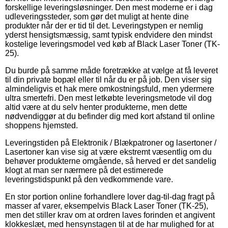
forskellige leveringsløsninger. Den mest moderne er i dag
udleveringssteder, som gør det muligt at hente dine
produkter når der er tid til det. Leveringstypen er nemlig
yderst hensigtsmæssig, samt typisk endvidere den mindst
kostelige leveringsmodel ved køb af Black Laser Toner (TK-
25).
Du burde på samme måde foretrække at vælge at få leveret
til din private bopæl eller til når du er på job. Den viser sig
almindeligvis et hak mere omkostningsfuld, men ydermere
ultra smertefri. Den mest letkøbte leveringsmetode vil dog
altid være at du selv henter produkterne, men dette
nødvendiggør at du befinder dig med kort afstand til online
shoppens hjemsted.
Leveringstiden på Elektronik / Blækpatroner og lasertoner /
Lasertoner kan vise sig at være ekstremt væsentlig om du
behøver produkterne omgående, så herved er det sandelig
klogt at man ser nærmere på det estimerede
leveringstidspunkt på den vedkommende vare.
En stor portion online forhandlere lover dag-til-dag fragt på
masser af varer, eksempelvis Black Laser Toner (TK-25),
men det stiller krav om at ordren laves forinden et angivent
klokkeslæt, med hensynstagen til at de har mulighed for at