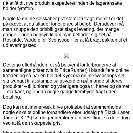
nå at få dit nye produkt ekspederet inden de lageransatte
holder fyraften.
Nogle få online selskaber præsterer fri fragt, men tit er det
påkrævet at du aftager for et præcist beløb. Derudover må
man snuppe den prisbilligste slags levering, der mange
gange – uden hensyn til om man befinder sig tæt på
Roskilde, Varde eller Svenstrup – er at få bragt pakken til et
udleveringssted.
Det er jo efterhånden ret så bekvemt for forbrugerne at
sammenligne priser (via fx PriceRunner) i blandt flere online
firmaer, og så har en hel del Kyocera online webshops set
sig tvunget til at stampe salgsværdien på mange af deres
produkter – til juniorer, og yderligere også til herrer og damer
– markant, og endda nogle gange frembyde fragt uden
betaling.
Dog kan det immervæk blive profitabelt at sammenholde
nogle enkelte online forhandlere efter udsalg på Black Laser
Toner (TK-25) før du gennemfører din bestilling, så du er tryg
ved at få den skarpeste pris.