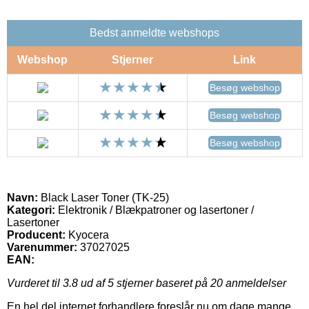
Bedst anmeldte webshops
Webshop
Stjerner
Link
Besøg webshop
Besøg webshop
Besøg webshop
Navn:
Black Laser Toner (TK-25)
Kategori:
Elektronik / Blækpatroner og lasertoner /
Lasertoner
Producent:
Kyocera
Varenummer:
37027025
EAN:
Vurderet til
3.8
ud af 5 stjerner baseret på
20
anmeldelser
En hel del internet forhandlere foreslår nu om dage mange