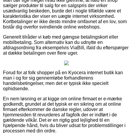
Man bør lige meget hvad ikke glemme, at ifald en shop
sælger produkter til salg for en salgspris der virker
usædvanlig beskeden, burde det i nogle tilfælde være et
karakteristika der viser en uægte internet virksomhed.
Kortbetalinger er ikke desto mindre omfavnet af en lov, som
bistår dig overfor svindlende online webshops.
Generelt tilråder vi køb med gængse betalingskort eller
mobilbetaling. Som alternativ kan du udnytte en
afdragsordning fra eksempelvis ViaBill, ifald du efterspørger
at dække betalingen over flere uger.
Forud for at folk shopper på en Kyocera internet butik kan
man i og for sig gennemløbe forhandlerens
handelsbetingelser, men det er typisk ikke specielt
ophidsende.
En nem løsning er at kigge om online firmaet er e-mærke
godkendt, grundet at det typisk er en sikring om at online
firmaet efterkommer de danske regler, udover at
hjemmesiden tit revurderes af fagfolk der er indført i de
gældende vilkår. Det er en rigtig god lejlighed til en
hjælpende hånd, hvis du bliver udsat for problemstillinger i
processen med din ordre.