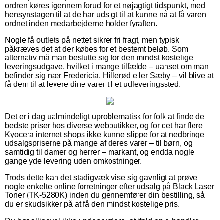
ordren køres igennem forud for et nøjagtigt tidspunkt, med
hensynstagen til at de har udsigt til at kunne nå at få varen
ordnet inden medarbejderne holder fyraften.
Nogle få outlets på nettet sikrer fri fragt, men typisk
påkræves det at der købes for et bestemt beløb. Som
alternativ må man beslutte sig for den mindst kostelige
leveringsudgave, hvilket i mange tilfælde – uanset om man
befinder sig nær Fredericia, Hillerød eller Sæby – vil blive at
få dem til at levere dine varer til et udleveringssted.
Det er i dag ualmindeligt uproblematisk for folk at finde de
bedste priser hos diverse webbutikker, og for det har flere
Kyocera internet shops ikke kunne slippe for at nedbringe
udsalgspriserne på mange af deres varer – til børn, og
samtidig til damer og herrer – markant, og endda nogle
gange yde levering uden omkostninger.
Trods dette kan det stadigvæk vise sig gavnligt at prøve
nogle enkelte online forretninger efter udsalg på Black Laser
Toner (TK-5280K) inden du gennemfører din bestilling, så
du er skudsikker på at få den mindst kostelige pris.