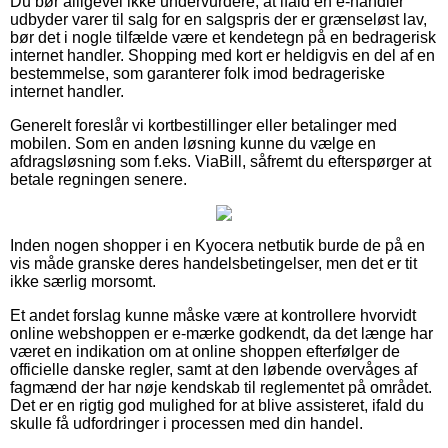
Du bør alligevel ikke undervurdere, at ifald en e-handler
udbyder varer til salg for en salgspris der er grænseløst lav,
bør det i nogle tilfælde være et kendetegn på en bedragerisk
internet handler. Shopping med kort er heldigvis en del af en
bestemmelse, som garanterer folk imod bedrageriske
internet handler.
Generelt foreslår vi kortbestillinger eller betalinger med
mobilen. Som en anden løsning kunne du vælge en
afdragsløsning som f.eks. ViaBill, såfremt du efterspørger at
betale regningen senere.
Inden nogen shopper i en Kyocera netbutik burde de på en
vis måde granske deres handelsbetingelser, men det er tit
ikke særlig morsomt.
Et andet forslag kunne måske være at kontrollere hvorvidt
online webshoppen er e-mærke godkendt, da det længe har
været en indikation om at online shoppen efterfølger de
officielle danske regler, samt at den løbende overvåges af
fagmænd der har nøje kendskab til reglementet på området.
Det er en rigtig god mulighed for at blive assisteret, ifald du
skulle få udfordringer i processen med din handel.