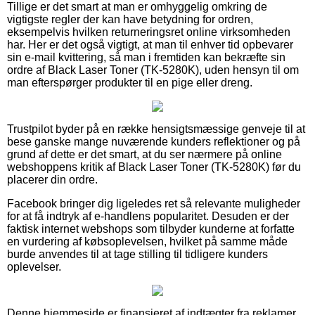
Tillige er det smart at man er omhyggelig omkring de
vigtigste regler der kan have betydning for ordren,
eksempelvis hvilken returneringsret online virksomheden
har. Her er det også vigtigt, at man til enhver tid opbevarer
sin e-mail kvittering, så man i fremtiden kan bekræfte sin
ordre af Black Laser Toner (TK-5280K), uden hensyn til om
man efterspørger produkter til en pige eller dreng.
Trustpilot byder på en række hensigtsmæssige genveje til at
bese ganske mange nuværende kunders reflektioner og på
grund af dette er det smart, at du ser nærmere på online
webshoppens kritik af Black Laser Toner (TK-5280K) før du
placerer din ordre.
Facebook bringer dig ligeledes ret så relevante muligheder
for at få indtryk af e-handlens popularitet. Desuden er der
faktisk internet webshops som tilbyder kunderne at forfatte
en vurdering af købsoplevelsen, hvilket på samme måde
burde anvendes til at tage stilling til tidligere kunders
oplevelser.
Denne hjemmeside er finansieret af indtægter fra reklamer.