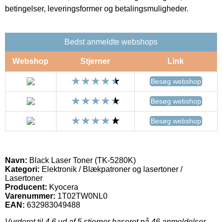
betingelser, leveringsformer og betalingsmuligheder.
Bedst anmeldte webshops
Webshop
Stjerner
Link
Besøg webshop
Besøg webshop
Besøg webshop
Navn:
Black Laser Toner (TK-5280K)
Kategori:
Elektronik / Blækpatroner og lasertoner /
Lasertoner
Producent:
Kyocera
Varenummer:
1T02TW0NL0
EAN:
632983049488
Vurderet til
4.6
ud af 5 stjerner baseret på
46
anmeldelser