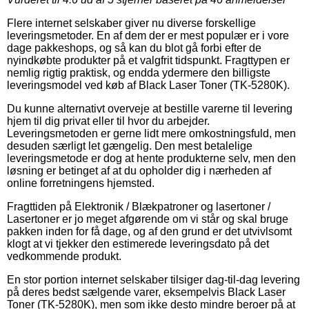
Flere internet selskaber giver nu diverse forskellige
leveringsmetoder. En af dem der er mest populær er i vore
dage pakkeshops, og så kan du blot gå forbi efter de
nyindkøbte produkter på et valgfrit tidspunkt. Fragttypen er
nemlig rigtig praktisk, og endda ydermere den billigste
leveringsmodel ved køb af Black Laser Toner (TK-5280K).
Du kunne alternativt overveje at bestille varerne til levering
hjem til dig privat eller til hvor du arbejder.
Leveringsmetoden er gerne lidt mere omkostningsfuld, men
desuden særligt let gængelig. Den mest betalelige
leveringsmetode er dog at hente produkterne selv, men den
løsning er betinget af at du opholder dig i nærheden af
online forretningens hjemsted.
Fragttiden på Elektronik / Blækpatroner og lasertoner /
Lasertoner er jo meget afgørende om vi står og skal bruge
pakken inden for få dage, og af den grund er det utvivlsomt
klogt at vi tjekker den estimerede leveringsdato på det
vedkommende produkt.
En stor portion internet selskaber tilsiger dag-til-dag levering
på deres bedst sælgende varer, eksempelvis Black Laser
Toner (TK-5280K), men som ikke desto mindre beroer på at