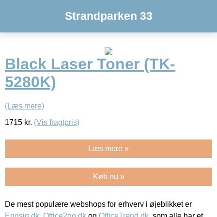
Strandparken 33
Black Laser Toner (TK-
5280K)
(Læs mere)
1715
kr.
(Vis fragtpris)
Læs mere »
Køb nu »
De mest populære webshops for erhverv i øjeblikket er
Engsig.dk
,
Office2go.dk
og
OfficeTrend.dk
, som alle har et