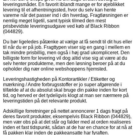
leveringsmåder. En favorit iblandt mange er for øjeblikket
levering til et afhentningssted, hvor du selv kan hente
varerne når det passer ind i din hverdag. Fragtløsningen er
nemlig meget ligetil, samt typisk tilmed den mest
prisbevidste leveringsudgave ved køb af Black Ribbon
(044829).
Du bør ligeledes påtænke at vælge at få sendt til dit hus eller
til når du er på job. Fragttypen viser sig en gang i mellem en
tak mindre prisbillig, men også i høj grad ukompliceret. Den
billigste form for levering vil dog altid vise sig at være at du
selv henter produkterne, men den løsning beroer på at du
opholder dig nær online webshoppens hjemsted.
Leveringshastigheden på Kontorartikler / Etiketter og
mærkning / Andre forbrugsstoffer er jo super afgørende i
tilfælde af at du absolut skal bruge din pakke inden for kort
tid, og herved er det tydeligvis klogt at man ser nærmere på
leveringstiden på det relevante produkt.
Adskillige forretninger på nettet annoncerer 1 dags fragt på
deres favorit produkter, eksempelvis Black Ribbon (044829),
men vær obs på at det står og falder med at orden realiseres
inden et fast tidspunkt, sådan at de har en chance for at nå at
få pakken klar inden de pakkeansatte har fyraften.