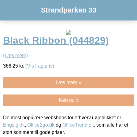
Strandparken 33
Black Ribbon (044829)
(Læs mere)
366.25
kr.
(Vis fragtpris)
Læs mere »
Køb nu »
De mest populære webshops for erhverv i øjeblikket er
Engsig.dk
,
Office2go.dk
og
OfficeTrend.dk
, som alle har et
stort sortiment til gode priser.