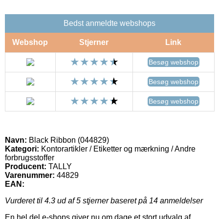
Bedst anmeldte webshops
Webshop
Stjerner
Link
Besøg webshop
Besøg webshop
Besøg webshop
Navn:
Black Ribbon (044829)
Kategori:
Kontorartikler / Etiketter og mærkning / Andre
forbrugsstoffer
Producent:
TALLY
Varenummer:
44829
EAN:
Vurderet til
4.3
ud af 5 stjerner baseret på
14
anmeldelser
En hel del e-shops giver nu om dage et stort udvalg af