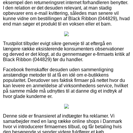
eksempel den returneringsret internet forhandleren benytter.
I den relation er det desuden relevant, at man stadig
opbevarer ens e-mail kvittering, således man senere vil
kunne vidne om bestillingen af Black Ribbon (044829), hvad
end man søger et produkt til en voksen eller et barn.
Trustpilot tilbyder evigt sikre genveje til at eftergå en
længere række eksisterende konsumenters observationer
og derved er det klogt, at du gennemsøger e-firmaets kritik af
Black Ribbon (044829) før du handler.
Facebook fremskaffer desuden uden sammenligning
anstændige metoder til at få en idé om e-butikkens
popularitet. Derudover ses faktisk firmaer på nettet hvor du
kan levere en anmeldelse af virksomhedens service, hvilket
på samme måde må udnyttes til at danne dig et indtryk af
hvor glade kunderne er.
Denne side er finansieret af indtægter fra reklamer. Vi
samarbejder med en lang række online shops i Danmark
hvor vi introducerer firmaernes tilbud, og får betaling hvis
den besøgende vi sender videre fuldfører et køb.