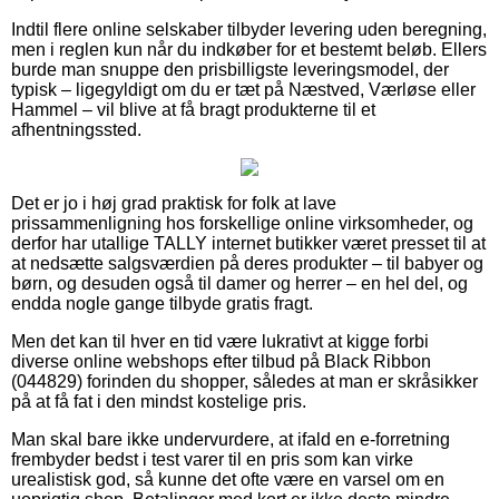
Indtil flere online selskaber tilbyder levering uden beregning,
men i reglen kun når du indkøber for et bestemt beløb. Ellers
burde man snuppe den prisbilligste leveringsmodel, der
typisk – ligegyldigt om du er tæt på Næstved, Værløse eller
Hammel – vil blive at få bragt produkterne til et
afhentningssted.
Det er jo i høj grad praktisk for folk at lave
prissammenligning hos forskellige online virksomheder, og
derfor har utallige TALLY internet butikker været presset til at
at nedsætte salgsværdien på deres produkter – til babyer og
børn, og desuden også til damer og herrer – en hel del, og
endda nogle gange tilbyde gratis fragt.
Men det kan til hver en tid være lukrativt at kigge forbi
diverse online webshops efter tilbud på Black Ribbon
(044829) forinden du shopper, således at man er skråsikker
på at få fat i den mindst kostelige pris.
Man skal bare ikke undervurdere, at ifald en e-forretning
frembyder bedst i test varer til en pris som kan virke
urealistisk god, så kunne det ofte være en varsel om en