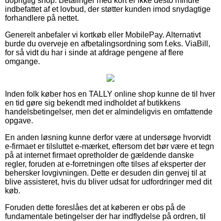
uoprigtig shop. Betalinger med kort er ikke desto mindre
indbefattet af et lovbud, der støtter kunden imod snydagtige
forhandlere på nettet.
Generelt anbefaler vi kortkøb eller MobilePay. Alternativt
burde du overveje en afbetalingsordning som f.eks. ViaBill,
for så vidt du har i sinde at afdrage pengene af flere
omgange.
Inden folk køber hos en TALLY online shop kunne de til hver
en tid gøre sig bekendt med indholdet af butikkens
handelsbetingelser, men det er almindeligvis en omfattende
opgave.
En anden løsning kunne derfor være at undersøge hvorvidt
e-firmaet er tilsluttet e-mærket, eftersom det bør være et tegn
på at internet firmaet opretholder de gældende danske
regler, foruden at e-forretningen ofte tilses af eksperter der
behersker lovgivningen. Dette er desuden din genvej til at
blive assisteret, hvis du bliver udsat for udfordringer med dit
køb.
Foruden dette foreslåes det at køberen er obs på de
fundamentale betingelser der har indflydelse på ordren, til