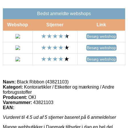
Bedst anmeldte webshops
Webshop
Stjerner
Link
Besøg webshop
Besøg webshop
Besøg webshop
Navn:
Black Ribbon (43821103)
Kategori:
Kontorartikler / Etiketter og mærkning / Andre
forbrugsstoffer
Producent:
OKI
Varenummer:
43821103
EAN:
Vurderet til
4.5
ud af 5 stjerner baseret på
6
anmeldelser
Mange webbutikker i Danmark tilbyder i dag en hel del