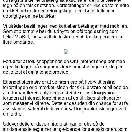
udsalgspris der er ufattelig attraktiv, så er det ofte være et
tegn på en falsk netshop. Kortbetalinger er ikke desto mindre
dækket ind under en retningslinje, der støtter folk imod
uoprigtige online butikker.
Vi tilråder bestillinger med kort eller betalinger med mobilen.
Som et alternativ bør du udnytte en afdragsløsning som
f.eks. ViaBill, for så vidt du tilstræber at dække pengene af
flere omgange.
Forud for at folk shopper hos en OKI internet shop bør man
egentlig kigge på shoppens forretningsbetingelser, dog er
det oftest et omfattende arbejde.
Et andet alternativ er at se nærmere på hvorvidt online
forretningen er e-mærket, siden det skulle være et billede på
at e-forhandleren opfylder gældende dansk lovgivning,
foruden at internet forretningen af og til tilses af eksperter
som mestrer vilkårene. Dette er desuden din chance for at få
assistance, såfremt du bliver udsat for problemstillinger ved
din ordre.
Udover dette er det en hjælp at man er obs på de
fundamentale reglementer gældende for transaktionen, som