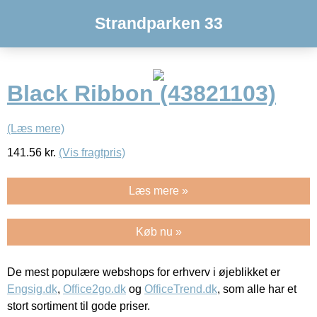
Strandparken 33
Black Ribbon (43821103)
(Læs mere)
141.56
kr.
(Vis fragtpris)
Læs mere »
Køb nu »
De mest populære webshops for erhverv i øjeblikket er
Engsig.dk
,
Office2go.dk
og
OfficeTrend.dk
, som alle har et
stort sortiment til gode priser.