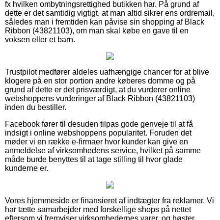
fx hvilken ombytningsrettighed butikken har. På grund af
dette er det samtidig vigtigt, at man altid sikrer ens ordremail,
således man i fremtiden kan påvise sin shopping af Black
Ribbon (43821103), om man skal købe en gave til en
voksen eller et barn.
Trustpilot medfører aldeles uafhængige chancer for at blive
klogere på en stor portion andre køberes domme og på
grund af dette er det prisværdigt, at du vurderer online
webshoppens vurderinger af Black Ribbon (43821103)
inden du bestiller.
Facebook fører til desuden tilpas gode genveje til at få
indsigt i online webshoppens popularitet. Foruden det
møder vi en række e-firmaer hvor kunder kan give en
anmeldelse af virksomhedens service, hvilket på samme
måde burde benyttes til at tage stilling til hvor glade
kunderne er.
Vores hjemmeside er finansieret af indtægter fra reklamer. Vi
har tætte samarbejder med forskellige shops på nettet
eftersom vi fremviser virksomhedernes varer, og høster