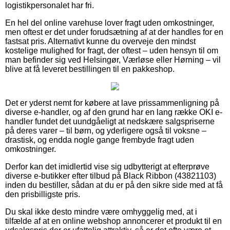
logistikpersonalet har fri.
En hel del online varehuse lover fragt uden omkostninger,
men oftest er det under forudsætning af at der handles for en
fastsat pris. Alternativt kunne du overveje den mindst
kostelige mulighed for fragt, der oftest – uden hensyn til om
man befinder sig ved Helsingør, Værløse eller Hørning – vil
blive at få leveret bestillingen til en pakkeshop.
Det er yderst nemt for købere at lave prissammenligning på
diverse e-handler, og af den grund har en lang række OKI e-
handler fundet det uundgåeligt at nedskære salgspriserne
på deres varer – til børn, og yderligere også til voksne –
drastisk, og endda nogle gange frembyde fragt uden
omkostninger.
Derfor kan det imidlertid vise sig udbytterigt at efterprøve
diverse e-butikker efter tilbud på Black Ribbon (43821103)
inden du bestiller, sådan at du er på den sikre side med at få
den prisbilligste pris.
Du skal ikke desto mindre være omhyggelig med, at i
tilfælde af at en online webshop annoncerer et produkt til en