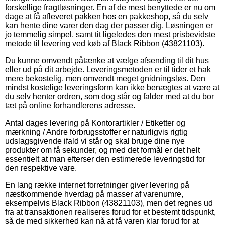
forskellige fragtløsninger. En af de mest benyttede er nu om
dage at få afleveret pakken hos en pakkeshop, så du selv
kan hente dine varer den dag der passer dig. Løsningen er
jo temmelig simpel, samt tit ligeledes den mest prisbevidste
metode til levering ved køb af Black Ribbon (43821103).
Du kunne omvendt påtænke at vælge afsending til dit hus
eller ud på dit arbejde. Leveringsmetoden er til tider et hak
mere bekostelig, men omvendt meget gnidningsløs. Den
mindst kostelige leveringsform kan ikke benægtes at være at
du selv henter ordren, som dog står og falder med at du bor
tæt på online forhandlerens adresse.
Antal dages levering på Kontorartikler / Etiketter og
mærkning / Andre forbrugsstoffer er naturligvis rigtig
udslagsgivende ifald vi står og skal bruge dine nye
produkter om få sekunder, og med det formål er det helt
essentielt at man efterser den estimerede leveringstid for
den respektive vare.
En lang række internet forretninger giver levering på
næstkommende hverdag på masser af varenumre,
eksempelvis Black Ribbon (43821103), men det regnes ud
fra at transaktionen realiseres forud for et bestemt tidspunkt,
så de med sikkerhed kan nå at få varen klar forud for at