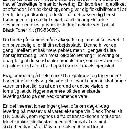
hav af forskellige former for levering. En favorit er i øjeblikket
at afsende til en pakkeshop, som giver dig fleksibiliteten til at
hente de nyindkøbte produkter når det passer dig bedst.
Løsningen er jo særligt smart, samt i mange tilfælde
desuden den mest prisbevidste fragtmetode ved køb af
Black Toner Kit (TK-5305K).
Du burde på samme måde afveje for og imod at få leveret til
din privatbolig eller til din arbejdsplads. Denne bliver en
gang i mellem et hak mere pebret, men til gengæld ultra
hensigtsmæssig. Den mest letkøbte løsning til levering er
unægtelig at du selv henter produkterne, som desværre står
og falder med at du har bopæl nær e-firmaets hjemsted.
Fragtperioden på Elektronik / Blækpatroner og lasertoner /
Lasertoner er selvfølgelig yderst relevant når man skal bruge
varen om kort tid, og af den grund er det selvfølgelig
fornuftigt at du kigger nærmere på den anslåede
leveringsdato på den vedkommende vare.
En del internet forretninger giver løfte om dag-til-dag
levering på massevis af varer, eksempelvis Black Toner Kit
(TK-5305K), som regnes ud fra at transaktionen realiseres
før et konkret klokkeslæt, med det formål at de med
sikkerhed kan nå at få varerne afsendt forud for at