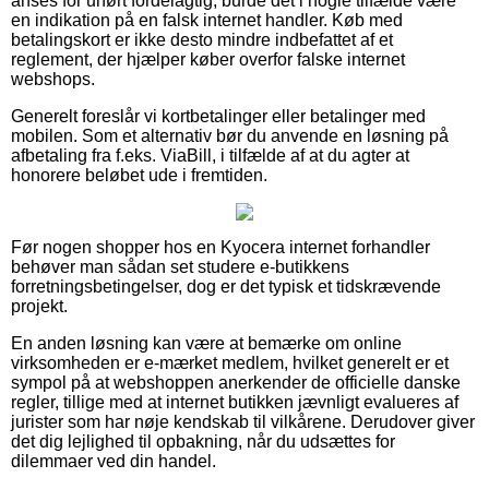
anses for uhørt fordelagtig, burde det i nogle tilfælde være
en indikation på en falsk internet handler. Køb med
betalingskort er ikke desto mindre indbefattet af et
reglement, der hjælper køber overfor falske internet
webshops.
Generelt foreslår vi kortbetalinger eller betalinger med
mobilen. Som et alternativ bør du anvende en løsning på
afbetaling fra f.eks. ViaBill, i tilfælde af at du agter at
honorere beløbet ude i fremtiden.
Før nogen shopper hos en Kyocera internet forhandler
behøver man sådan set studere e-butikkens
forretningsbetingelser, dog er det typisk et tidskrævende
projekt.
En anden løsning kan være at bemærke om online
virksomheden er e-mærket medlem, hvilket generelt er et
sympol på at webshoppen anerkender de officielle danske
regler, tillige med at internet butikken jævnligt evalueres af
jurister som har nøje kendskab til vilkårene. Derudover giver
det dig lejlighed til opbakning, når du udsættes for
dilemmaer ved din handel.