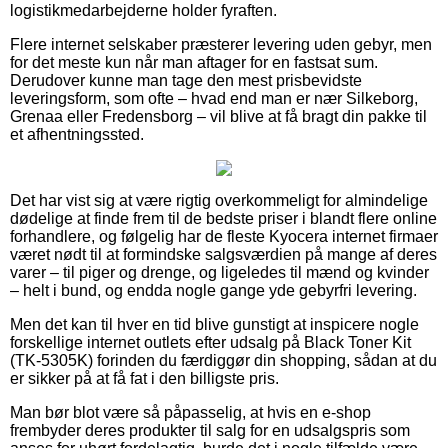
logistikmedarbejderne holder fyraften.
Flere internet selskaber præsterer levering uden gebyr, men
for det meste kun når man aftager for en fastsat sum.
Derudover kunne man tage den mest prisbevidste
leveringsform, som ofte – hvad end man er nær Silkeborg,
Grenaa eller Fredensborg – vil blive at få bragt din pakke til
et afhentningssted.
Det har vist sig at være rigtig overkommeligt for almindelige
dødelige at finde frem til de bedste priser i blandt flere online
forhandlere, og følgelig har de fleste Kyocera internet firmaer
været nødt til at formindske salgsværdien på mange af deres
varer – til piger og drenge, og ligeledes til mænd og kvinder
– helt i bund, og endda nogle gange yde gebyrfri levering.
Men det kan til hver en tid blive gunstigt at inspicere nogle
forskellige internet outlets efter udsalg på Black Toner Kit
(TK-5305K) forinden du færdiggør din shopping, sådan at du
er sikker på at få fat i den billigste pris.
Man bør blot være så påpasselig, at hvis en e-shop
frembyder deres produkter til salg for en udsalgspris som