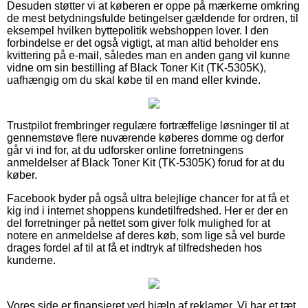
Desuden støtter vi at køberen er oppe på mærkerne omkring
de mest betydningsfulde betingelser gældende for ordren, til
eksempel hvilken byttepolitik webshoppen lover. I den
forbindelse er det også vigtigt, at man altid beholder ens
kvittering på e-mail, således man en anden gang vil kunne
vidne om sin bestilling af Black Toner Kit (TK-5305K),
uafhængig om du skal købe til en mand eller kvinde.
Trustpilot frembringer regulære fortræffelige løsninger til at
gennemstøve flere nuværende køberes domme og derfor
går vi ind for, at du udforsker online forretningens
anmeldelser af Black Toner Kit (TK-5305K) forud for at du
køber.
Facebook byder på også ultra belejlige chancer for at få et
kig ind i internet shoppens kundetilfredshed. Her er der en
del forretninger på nettet som giver folk mulighed for at
notere en anmeldelse af deres køb, som lige så vel burde
drages fordel af til at få et indtryk af tilfredsheden hos
kunderne.
Vores side er finansieret ved hjælp af reklamer. Vi har et tæt