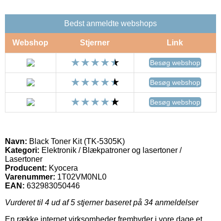
Bedst anmeldte webshops
Webshop
Stjerner
Link
Besøg webshop
Besøg webshop
Besøg webshop
Navn:
Black Toner Kit (TK-5305K)
Kategori:
Elektronik / Blækpatroner og lasertoner /
Lasertoner
Producent:
Kyocera
Varenummer:
1T02VM0NL0
EAN:
632983050446
Vurderet til
4
ud af 5 stjerner baseret på
34
anmeldelser
En række internet virksomheder frembyder i vore dage et