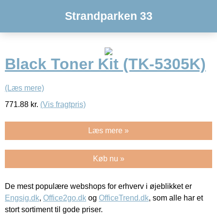
Strandparken 33
Black Toner Kit (TK-5305K)
(Læs mere)
771.88
kr.
(Vis fragtpris)
Læs mere »
Køb nu »
De mest populære webshops for erhverv i øjeblikket er
Engsig.dk
,
Office2go.dk
og
OfficeTrend.dk
, som alle har et
stort sortiment til gode priser.