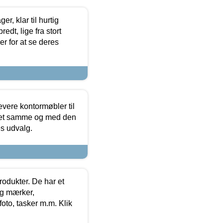
, klar til hurtig
edt, lige fra stort
er for at se deres
evere kontormøbler til
 det samme og med den
es udvalg.
rodukter. De har et
og mærker,
foto, tasker m.m. Klik