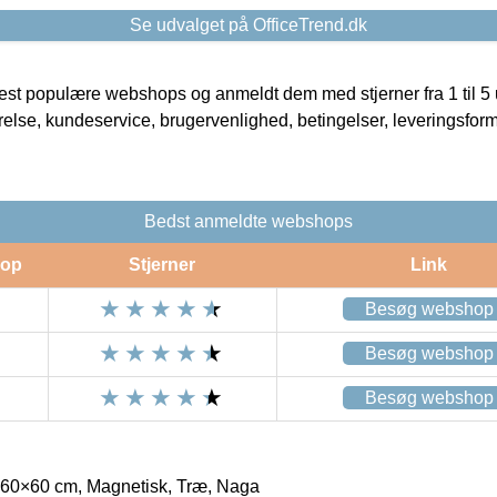
Se udvalget på OfficeTrend.dk
t populære webshops og anmeldt dem med stjerner fra 1 til 5 ud
rrelse, kundeservice, brugervenlighed, betingelser, leveringsfor
Bedst anmeldte webshops
op
Stjerner
Link
Besøg webshop
Besøg webshop
Besøg webshop
 60×60 cm, Magnetisk, Træ, Naga