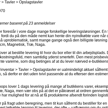
 > Tavler > Opslagstavler
970
jerner baseret på
23
anmeldelser
r foreslår i vore dage mange forskellige leveringsløsninger. En
fordi du på den måde nemt kan hente din nyindkøbte vare når du
 så uproblematisk, samt mange gange også den billigste løsning t
 cm, Magnetisk, Træ, Naga.
ver at bestille levering til hvor du bor eller til din arbejdsplads
stningsfuld, men samtidig yderst smertefri. Den mest prisbevid
ente varerne, som dog betinges af at du lever nærved e-butikken
nventar > Tavler > Opslagstavler er ualmindeligt aktuel såfremt
, så derfor er det uden tvivl passende at du efterser den estime
hops lover 1 dags levering på mange af butikkens varer, eksemp
, Naga, men vær obs på at det er påkrævet at ordren gennemfør
 har mulighed for at nå at få produkterne afsendt forinden logist
 på fragt uden beregning, men tit kun såfremt du bestiller for e
st letkøbte løsning til levering, der ofte – uafhængig om du o