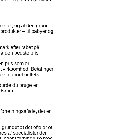
 nettet, og af den grund
produkter – til babyer og
mark efter rabat på
å den bedste pris.
 en pris som er
t virksomhed. Betalinger
e internet outlets.
v burde du bruge en
idsrum.
orretningsaftale, det er
rundet at det ofte er et
res af specialister der
llinger i forbindelse med