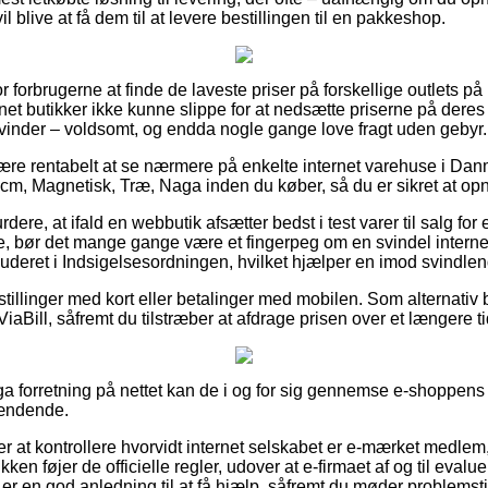
 blive at få dem til at levere bestillingen til en pakkeshop.
or forbrugerne at finde de laveste priser på forskellige outlets på
et butikker ikke kunne slippe for at nedsætte priserne på deres 
vinder – voldsomt, og endda nogle gange love fragt uden gebyr.
være rentabelt at se nærmere på enkelte internet varehuse i Dan
cm, Magnetisk, Træ, Naga inden du køber, så du er sikret at opn
dere, at ifald en webbutik afsætter bedst i test varer til salg for
, bør det mange gange være et fingerpeg om en svindel interne
luderet i Indsigelsesordningen, hvilket hjælper en imod svindlend
estillinger med kort eller betalinger med mobilen. Som alternati
ViaBill, såfremt du tilstræber at afdrage prisen over et længere t
a forretning på nettet kan de i og for sig gennemse e-shoppens f
pændende.
at kontrollere hvorvidt internet selskabet er e-mærket medlem, g
kken føjer de officielle regler, udover at e-firmaet af og til evalue
e er en god anledning til at få hjælp, såfremt du møder problemsti