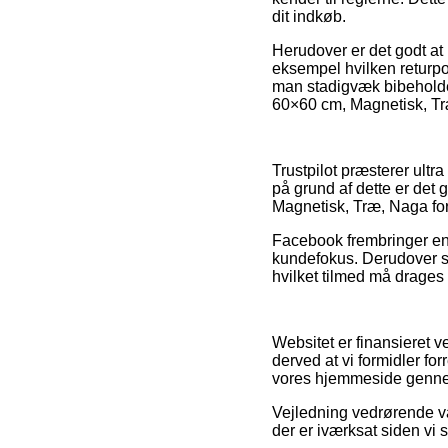
dit indkøb.
Herudover er det godt at 
eksempel hvilken returpol
man stadigvæk bibeholder
60×60 cm, Magnetisk, Træ
Trustpilot præsterer ult
på grund af dette er det 
Magnetisk, Træ, Naga for
Facebook frembringer end
kundefokus. Derudover ser
hvilket tilmed må drages f
Websitet er finansieret 
derved at vi formidler fo
vores hjemmeside genne
Vejledning vedrørende var
der er iværksat siden vi