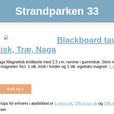
Strandparken 33
Blackboard tav
isk, Træ, Naga
Naga Magnetisk kridttavle med 2,5 cm. ramme i gummitræ. Skriv 
agneter. Incl. 1 stk. kridt i holder og 1 stk. egetræs magnet.
(L
Køb nu »
ps for erhverv i øjeblikket er
Engsig.dk
,
Office2go.dk
og
Offic
iser.