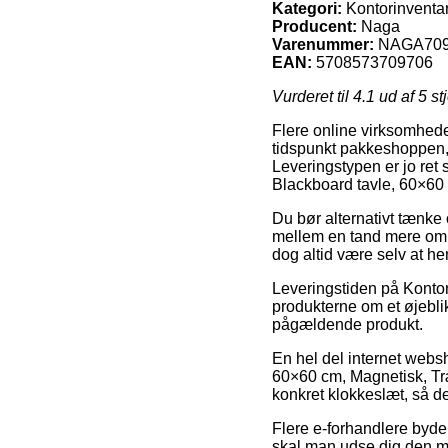
Kategori:
Kontorinventar
Producent:
Naga
Varenummer:
NAGA70
EAN:
5708573709706
Vurderet til
4.1
ud af 5 st
Flere online virksomhede
tidspunkt pakkeshoppen, 
Leveringstypen er jo ret
Blackboard tavle, 60×60
Du bør alternativt tænke o
mellem en tand mere omko
dog altid være selv at h
Leveringstiden på Kontori
produkterne om et øjeblik
pågældende produkt.
En hel del internet webs
60×60 cm, Magnetisk, Træ
konkret klokkeslæt, så de
Flere e-forhandlere byder
skal man udse dig den me