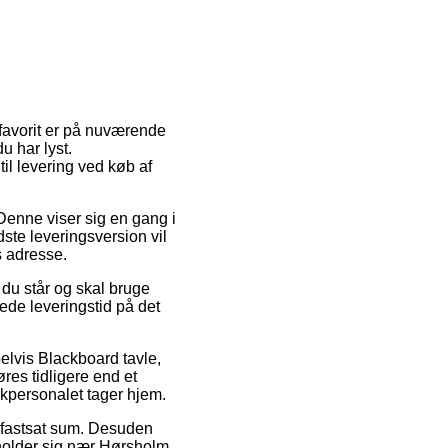
 favorit er på nuværende
 har lyst.
il levering ved køb af
. Denne viser sig en gang i
ste leveringsversion vil
s adresse.
 du står og skal bruge
rede leveringstid på det
elvis Blackboard tavle,
es tidligere end et
ikpersonalet tager hjem.
n fastsat sum. Desuden
pholder sig nær Hørsholm,