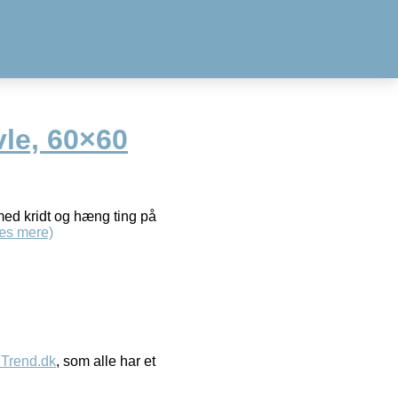
le, 60×60
med kridt og hæng ting på
æs mere)
eTrend.dk
, som alle har et