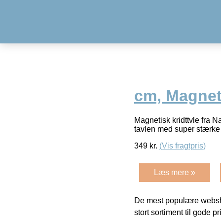
cm, Magnet
Magnetisk kridttvle fra 
tavlen med super stærke m
349
kr.
(Vis fragtpris)
Læs mere »
De mest populære websho
stort sortiment til gode pr