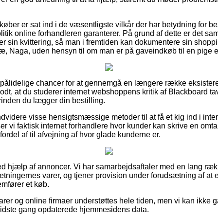
køber er sat ind i de væsentligste vilkår der har betydning for be
itik online forhandleren garanterer. På grund af dette er det samt
 sin kvittering, så man i fremtiden kan dokumentere sin shoppi
, Naga, uden hensyn til om man er på gaveindkøb til en pige el
ra pålidelige chancer for at gennemgå en længere række eksister
godt, at du studerer internet webshoppens kritik af Blackboard t
inden du lægger din bestilling.
videre visse hensigtsmæssige metoder til at få et kig ind i inte
 vi faktisk internet forhandlere hvor kunder kan skrive en omtal
ordel af til afvejning af hvor glade kunderne er.
ved hjælp af annoncer. Vi har samarbejdsaftaler med en lang ræk
rretningernes varer, og tjener provision under forudsætning af a
mfører et køb.
er og online firmaer understøttes hele tiden, men vi kan ikke g
 sidste gang opdaterede hjemmesidens data.