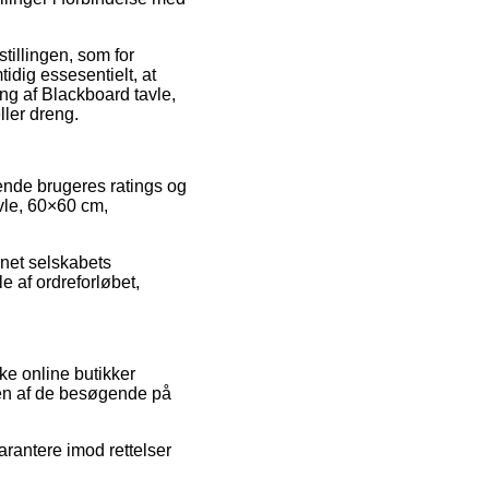
stillingen, som for
idig essesentielt, at
ng af Blackboard tavle,
ler dreng.
ende brugeres ratings og
avle, 60×60 cm,
rnet selskabets
e af ordreforløbet,
ke online butikker
t en af de besøgende på
arantere imod rettelser