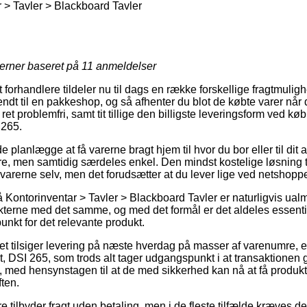
 > Tavler > Blackboard Tavler
jerner baseret på
11
anmeldelser
orhandlere tildeler nu til dags en række forskellige fragtmulig
ndt til en pakkeshop, og så afhenter du blot de købte varer når der
et problemfri, samt tit tillige den billigste leveringsform ved kø
 265.
anlægge at få varerne bragt hjem til hvor du bor eller til dit 
e, men samtidig særdeles enkel. Den mindst kostelige løsning til
 varerne selv, men det forudsætter at du lever lige ved netshop
Kontorinventar > Tavler > Blackboard Tavler er naturligvis ualm
terne med det samme, og med det formål er det aldeles essentiel
unkt for det relevante produkt.
ttet tilsiger levering på næste hverdag på masser af varenumre
t, DSI 265, som trods alt tager udgangspunkt i at transaktionen
kt, med hensynstagen til at de med sikkerhed kan nå at få produk
ten.
e tilbyder fragt uden betaling, men i de fleste tilfælde kræves de