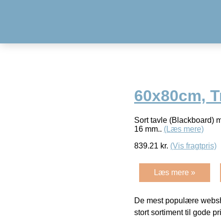
60x80cm, Tr
Sort tavle (Blackboard) 
16 mm..
(Læs mere)
839.21
kr.
(Vis fragtpris)
Læs mere »
De mest populære websho
stort sortiment til gode pr