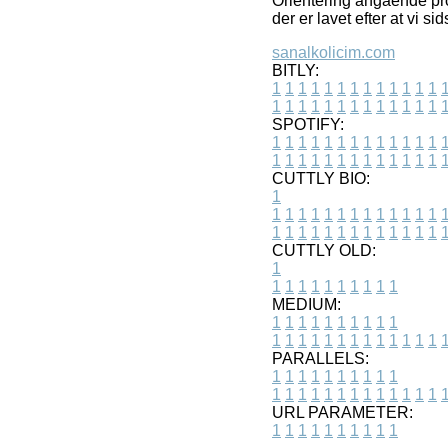
Orientering angående pro
der er lavet efter at vi 
sanalkolicim.com
BITLY:
1
1
1
1
1
1
1
1
1
1
1
1
1
1
1
1
1
1
1
1
1
1
1
1
1
1
SPOTIFY:
1
1
1
1
1
1
1
1
1
1
1
1
1
1
1
1
1
1
1
1
1
1
1
1
1
1
CUTTLY BIO:
1
1
1
1
1
1
1
1
1
1
1
1
1
1
1
1
1
1
1
1
1
1
1
1
1
1
1
CUTTLY OLD:
1
1
1
1
1
1
1
1
1
1
1
MEDIUM:
1
1
1
1
1
1
1
1
1
1
1
1
1
1
1
1
1
1
1
1
1
1
1
PARALLELS:
1
1
1
1
1
1
1
1
1
1
1
1
1
1
1
1
1
1
1
1
1
1
1
URL PARAMETER:
1
1
1
1
1
1
1
1
1
1