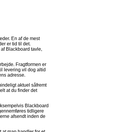
heder. En af de mest
 er tid til det.
b af Blackboard tavle,
arbejde. Fragtformen er
 levering vil dog altid
pens adresse.
indeligt aktuel såfremt
t at du finder det
, eksempelvis Blackboard
 gennemføres tidligere
terne afsendt inden de
t at man handler for et