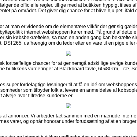
ølger de officielle regler, tillige med at butikken hyppigt tilses
ntet på området. Det giver dig chance for at blive hjulpet, ifald
g for at man er vidende om de elementære vilkår der gør sig gæl
 byttepolitik internet webshoppen kører med. På grund af dette e
 sin købsbekræftelse, så man en anden gang kan bekræfte sin 
, DSI 265, uafhængig om du leder efter en vare til en pige eller
tisk fortræffelige chancer for at gennemgå adskillige øvrige ku
ine butikkens vurderinger af Blackboard tavle, 60x80cm, Træ, Sor
edes super fordelagtige løsninger til at få en idé om webshoppe
irksomheder som tilbyder folk at levere en anmeldelse af købs
t afveje hvor tilfredse kunderne er.
 af annoncer. Vi arbejder tæt sammen med en mængde internet f
rnes varer, og opnår honorar under forudsætning af at en bruge