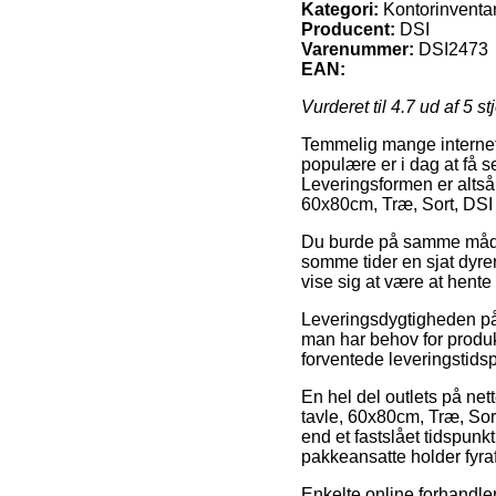
Kategori:
Kontorinventar
Producent:
DSI
Varenummer:
DSI2473
EAN:
Vurderet til
4.7
ud af 5 st
Temmelig mange internet f
populære er i dag at få se
Leveringsformen er altså r
60x80cm, Træ, Sort, DSI
Du burde på samme måde pl
somme tider en sjat dyrer
vise sig at være at hente
Leveringsdygtigheden på 
man har behov for produk
forventede leveringstidsp
En hel del outlets på ne
tavle, 60x80cm, Træ, Sor
end et fastslået tidspun
pakkeansatte holder fyraf
Enkelte online forhandler