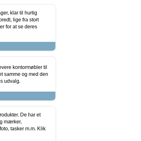
, klar til hurtig
edt, lige fra stort
er for at se deres
evere kontormøbler til
 det samme og med den
es udvalg.
rodukter. De har et
og mærker,
foto, tasker m.m. Klik