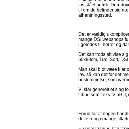
fastslået beløb. Derudov
til om du befinder sig nær
afhentningssted.
Det er vældig ukomplicere
mange DSI webshops fund
ligeledes til herrer og d
Det kan trods alt vise sig
60x80cm, Træ, Sort, DSI 2
Man skal blot være klar ov
lav, så kan det for det me
bestemmelse, som værner
Vi slår generelt et slag 
tilbud som f.eks. ViaBill, 
Forud for at nogen handl
det er dog i mange tilfæ
En nem løsning kan være a