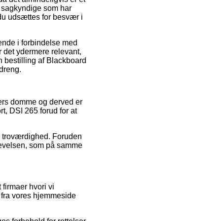
 af sagkyndige som har
 du udsættes for besvær i
dende i forbindelse med
r det ydermere relevant,
bestilling af Blackboard
 dreng.
nders domme og derved er
t, DSI 265 forud for at
ns troværdighed. Foruden
oplevelsen, som på samme
irmaer hvori vi
r fra vores hjemmeside