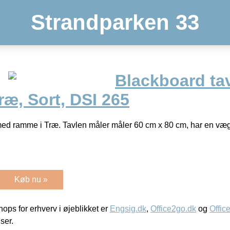
Strandparken 33
Blackboard tav
æ, Sort, DSI 265
med ramme i Træ. Tavlen måler måler 60 cm x 80 cm, har en væg
Køb nu »
ps for erhverv i øjeblikket er
Engsig.dk
,
Office2go.dk
og
Offic
iser.