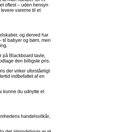
ket oftest – uden hensyn
levere varerne til et
selskaber, og derved har
 til babyer og børn, men
ing.
der på Blackboard tavle,
dtage den billigste pris.
is der virker uforståeligt
ertid indbefattet af en
iv kunne du udnytte et
somhedens handelsvilkår,
da det almindeligvis er et