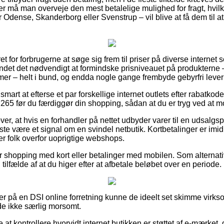
er må man overveje den mest betalelige mulighed for fragt, hvil
 Odense, Skanderborg eller Svenstrup – vil blive at få dem til at 
t for forbrugerne at søge sig frem til priser på diverse internet 
et det nødvendigt at formindske prisniveauet på produkterne –
amer – helt i bund, og endda nogle gange frembyde gebyrfri lever
 smart at efterse et par forskellige internet outlets efter rabatko
65 før du færdiggør din shopping, sådan at du er tryg ved at mo
er, at hvis en forhandler på nettet udbyder varer til en udsalgspr
ste være et signal om en svindel netbutik. Kortbetalinger er imidl
 folk overfor uoprigtige webshops.
for shopping med kort eller betalinger med mobilen. Som alternat
i tilfælde af at du higer efter at afbetale beløbet over en periode.
er på en DSI online forretning kunne de ideelt set skimme virk
lde ikke særlig morsomt.
t kontrollere hvorvidt internet butikken er støttet af e-mærket, 