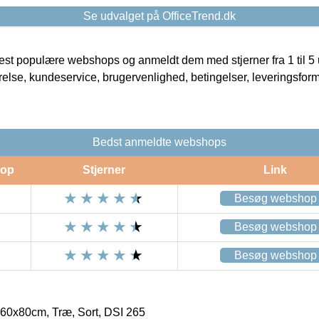
Se udvalget på OfficeTrend.dk
t populære webshops og anmeldt dem med stjerner fra 1 til 5 ud
rrelse, kundeservice, brugervenlighed, betingelser, leveringsfor
Bedst anmeldte webshops
op
Stjerner
Link
Besøg webshop
Besøg webshop
Besøg webshop
 60x80cm, Træ, Sort, DSI 265