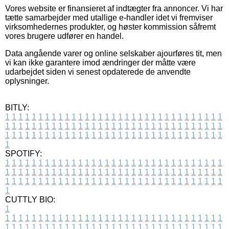
Vores website er finansieret af indtægter fra annoncer. Vi har
tætte samarbejder med utallige e-handler idet vi fremviser
virksomhedernes produkter, og høster kommission såfremt
vores brugere udfører en handel.
Data angående varer og online selskaber ajourføres tit, men
vi kan ikke garantere imod ændringer der måtte være
udarbejdet siden vi senest opdaterede de anvendte
oplysninger.
BITLY:
1
1
1
1
1
1
1
1
1
1
1
1
1
1
1
1
1
1
1
1
1
1
1
1
1
1
1
1
1
1
1
1
1
1
1
1
1
1
1
1
1
1
1
1
1
1
1
1
1
1
1
1
1
1
1
1
1
1
1
1
1
1
1
1
1
1
1
1
1
1
1
1
1
1
1
1
1
1
1
1
1
1
1
1
1
1
1
1
1
1
1
1
1
1
1
1
1
1
1
1
SPOTIFY:
1
1
1
1
1
1
1
1
1
1
1
1
1
1
1
1
1
1
1
1
1
1
1
1
1
1
1
1
1
1
1
1
1
1
1
1
1
1
1
1
1
1
1
1
1
1
1
1
1
1
1
1
1
1
1
1
1
1
1
1
1
1
1
1
1
1
1
1
1
1
1
1
1
1
1
1
1
1
1
1
1
1
1
1
1
1
1
1
1
1
1
1
1
1
1
1
1
1
1
1
CUTTLY BIO:
1
1
1
1
1
1
1
1
1
1
1
1
1
1
1
1
1
1
1
1
1
1
1
1
1
1
1
1
1
1
1
1
1
1
1
1
1
1
1
1
1
1
1
1
1
1
1
1
1
1
1
1
1
1
1
1
1
1
1
1
1
1
1
1
1
1
1