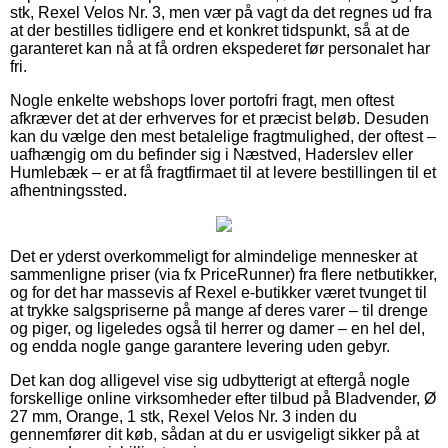
stk, Rexel Velos Nr. 3, men vær på vagt da det regnes ud fra
at der bestilles tidligere end et konkret tidspunkt, så at de
garanteret kan nå at få ordren ekspederet før personalet har
fri.
Nogle enkelte webshops lover portofri fragt, men oftest
afkræver det at der erhverves for et præcist beløb. Desuden
kan du vælge den mest betalelige fragtmulighed, der oftest –
uafhængig om du befinder sig i Næstved, Haderslev eller
Humlebæk – er at få fragtfirmaet til at levere bestillingen til et
afhentningssted.
Det er yderst overkommeligt for almindelige mennesker at
sammenligne priser (via fx PriceRunner) fra flere netbutikker,
og for det har massevis af Rexel e-butikker været tvunget til
at trykke salgspriserne på mange af deres varer – til drenge
og piger, og ligeledes også til herrer og damer – en hel del,
og endda nogle gange garantere levering uden gebyr.
Det kan dog alligevel vise sig udbytterigt at eftergå nogle
forskellige online virksomheder efter tilbud på Bladvender, Ø
27 mm, Orange, 1 stk, Rexel Velos Nr. 3 inden du
gennemfører dit køb, sådan at du er usvigeligt sikker på at