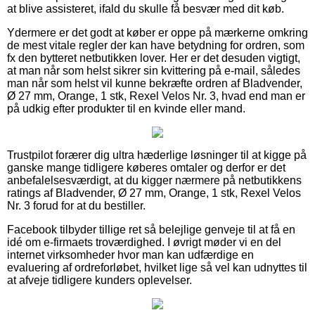
at blive assisteret, ifald du skulle få besvær med dit køb.
Ydermere er det godt at køber er oppe på mærkerne omkring
de mest vitale regler der kan have betydning for ordren, som
fx den bytteret netbutikken lover. Her er det desuden vigtigt,
at man når som helst sikrer sin kvittering på e-mail, således
man når som helst vil kunne bekræfte ordren af Bladvender,
Ø 27 mm, Orange, 1 stk, Rexel Velos Nr. 3, hvad end man er
på udkig efter produkter til en kvinde eller mand.
Trustpilot forærer dig ultra hæderlige løsninger til at kigge på
ganske mange tidligere køberes omtaler og derfor er det
anbefalelsesværdigt, at du kigger nærmere på netbutikkens
ratings af Bladvender, Ø 27 mm, Orange, 1 stk, Rexel Velos
Nr. 3 forud for at du bestiller.
Facebook tilbyder tillige ret så belejlige genveje til at få en
idé om e-firmaets troværdighed. I øvrigt møder vi en del
internet virksomheder hvor man kan udfærdige en
evaluering af ordreforløbet, hvilket lige så vel kan udnyttes til
at afveje tidligere kunders oplevelser.