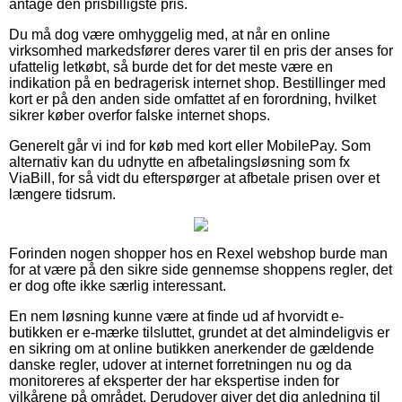
antage den prisbilligste pris.
Du må dog være omhyggelig med, at når en online
virksomhed markedsfører deres varer til en pris der anses for
ufattelig letkøbt, så burde det for det meste være en
indikation på en bedragerisk internet shop. Bestillinger med
kort er på den anden side omfattet af en forordning, hvilket
sikrer køber overfor falske internet shops.
Generelt går vi ind for køb med kort eller MobilePay. Som
alternativ kan du udnytte en afbetalingsløsning som fx
ViaBill, for så vidt du efterspørger at afbetale prisen over et
længere tidsrum.
Forinden nogen shopper hos en Rexel webshop burde man
for at være på den sikre side gennemse shoppens regler, det
er dog ofte ikke særlig interessant.
En nem løsning kunne være at finde ud af hvorvidt e-
butikken er e-mærke tilsluttet, grundet at det almindeligvis er
en sikring om at online butikken anerkender de gældende
danske regler, udover at internet forretningen nu og da
monitoreres af eksperter der har ekspertise inden for
vilkårene på området. Derudover giver det dig anledning til