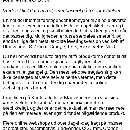
EAN:
5014453203074
Vurderet til
4.6
ud af 5 stjerner baseret på
37
anmeldelser
En hel del internet foretagender frembyder til alt held diverse
forskellige leveringsmodeller. Et hit er i øjeblikket levering til
et afhentningssted, og så afhenter du blot pakken præcis når
det passer dig. Muligheden er altså særdeles smertefri, og
endda tillige den mest letkøbte leveringsversion ved køb af
Bladvender, Ø 27 mm, Orange, 1 stk, Rexel Velos Nr. 3.
Du bør omvendt beslutte dig for at få produkterne sendt til dit
hus eller ud til din arbejdsplads. Fragttypen bliver
sædvanligvis en lille smule mere bekostelig, men samtidig
ekstremt let gængelig. Den mest letkøbte fragtløsning kan
ikke benægtes at være selv at hente varerne, men dette
betinges af at du opholder dig i nærheden af online
webshoppens bopæl.
Fragttiden på Kontorartikler > Bladvendere kan vise sig at
være vældig relevant når du har behov for ordren
øjeblikkeligt, og derfor er det ret aktuelt at man ser nærmere
på den estimerede leveringstid for det pågældende produkt.
Flere online webshops udlover dag-til-dag fragt på masser
af produkter, eksempelvis Bladvender, Ø 27 mm, Orange, 1