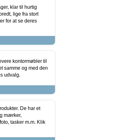
, klar til hurtig
edt, lige fra stort
er for at se deres
evere kontormøbler til
 det samme og med den
es udvalg.
rodukter. De har et
og mærker,
foto, tasker m.m. Klik