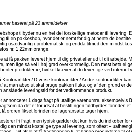
jerner baseret på
23
anmeldelser
webshops tilbyder nu en hel del forskellige metoder til levering.
g til en pakkeshop, hvor det er nemt for dig at hente de bestilt
lig usædvanlig uproblematisk, og endda tilmed den mindst koste
elos nr. 1 22mm orange.
t få pakken leveret hjem til dig privat eller ud til dit arbejde. 
e, men lige så vel i høj grad overkommelig. Den mest betalelige 
 henter produkterne, hvilket kræver at du lever lige ved interne
ontorartikler / Diverse kontorartikler / Andre kontorartikler kan
 af at man absolut skal bruge pakken fluks, og af den grund er de
n anslåede leveringstid for det vedkommende produkt.
r annoncerer 1 dags fragt på utallige varenumre, eksempelvis B
tsom da det er forudsat at bestillingen fuldbyrdes forinden et
t få ordren fikset forinden de lageransatte tager hjem.
æsterer fri fragt, men typisk gælder det kun hvis du indkøber for 
 dig den mindst kostelige type af levering, som oftest – uafhæn
agen – vil blive at få fragtmanden til at bringe produkterne til et