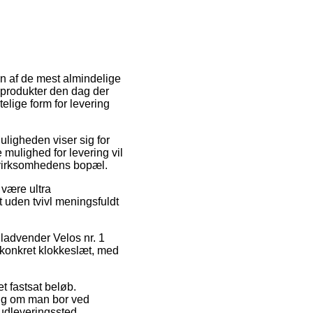
 En af de mest almindelige
e produkter den dag der
lige form for levering
Muligheden viser sig for
mulighed for levering vil
t virksomhedens bopæl.
 være ultra
t uden tvivl meningsfuldt
ladvender Velos nr. 1
 konkret klokkeslæt, med
et fastsat beløb.
gig om man bor ved
 udleveringssted.