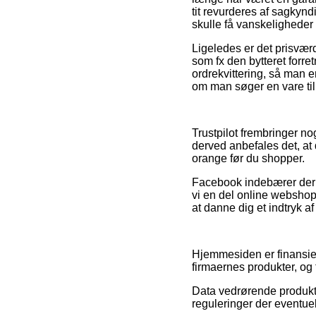
tit revurderes af sagkynd
skulle få vanskeligheder 
Ligeledes er det prisværd
som fx den bytteret forr
ordrekvittering, så man
om man søger en vare til
Trustpilot frembringer no
derved anbefales det, a
orange før du shopper.
Facebook indebærer derud
vi en del online webshops
at danne dig et indtryk af
Hjemmesiden er finansier
firmaernes produkter, og 
Data vedrørende produkte
reguleringer der eventuel