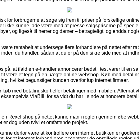
 for forbrugerne at søge sig frem til priser på forskellige online
er ikke kunne lade være med at presse salgspriserne på specielt
abyer, og ligeså til herrer og damer – betragteligt, og endda nogl
 være rentabelt at undersøge flere forhandlere på nettet efter 
inden du handler, sådan at du er på den sikre side med at indhe
 på, at ifald en e-handler annoncerer bedst i test varer til en s
 tit være et tegn på en uægte online webshop. Køb med betaling
ning, hvilket begunstiger kunden overfor fup internet firmaer.
for køb med betalingskort eller betalinger med mobilen. Alternativ
 eksempelvis ViaBill, for så vidt du har i sinde at honorere betal
 en Rexel shop på nettet kunne man i reglen gennemløbe web
t er dog uden tvivl et omfattende projekt.
nne derfor være at kontrollere om internet butikken er godkendt
i for at internet forhandleren accepterer de opstillede regler, u