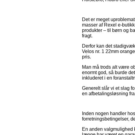
Det er meget uproblematisk
masser af Rexel e-butikk
produkter – til børn og b
fragt.
Derfor kan det stadigvæk
Velos nr. 1 22mm orange 
pris.
Man må trods alt være obs
enormt god, så burde det
inkluderet i en foranstalt
Generelt slår vi et slag 
en afbetalingsløsning fra
Inden nogen handler hos
forretningsbetingelser, de
En anden valgmulighed ku
længe har været en garant