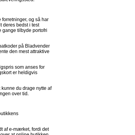
 forretninger, og så har
 deres bedst i test
e gange tilbyde portofri
rabatkoder på Bladvender
nte den mest attraktive
algspris som anses for
skort er heldigvis
t kunne du drage nytte af
ingen over tid.
butikkens
 af e-mærket, fordi det
dover at online butikken