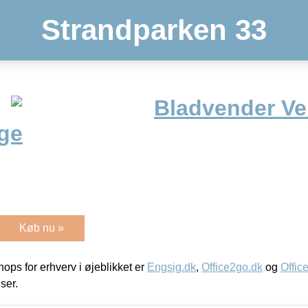
Strandparken 33
Bladvender Vel
ge
Køb nu »
ps for erhverv i øjeblikket er
Engsig.dk
,
Office2go.dk
og
Offic
iser.