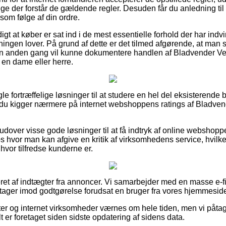
ige der forstår de gældende regler. Desuden får du anledning til a
som følge af din ordre.
igt at køber er sat ind i de mest essentielle forhold der har indv
etningen lover. På grund af dette er det tilmed afgørende, at ma
 en anden gang vil kunne dokumentere handlen af Bladvender Ve
 en dame eller herre.
gle fortræffelige løsninger til at studere en hel del eksisterend
t du kigger nærmere på internet webshoppens ratings af Bladve
over visse gode løsninger til at få indtryk af online webshopp
 hvor man kan afgive en kritik af virksomhedens service, hvilket t
 hvor tilfredse kunderne er.
et af indtægter fra annoncer. Vi samarbejder med en masse e-fi
tager imod godtgørelse forudsat en bruger fra vores hjemmeside 
r og internet virksomheder værnes om hele tiden, men vi påtage
t er foretaget siden sidste opdatering af sidens data.