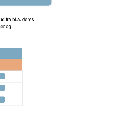
 fra bl.a. deres
mer og