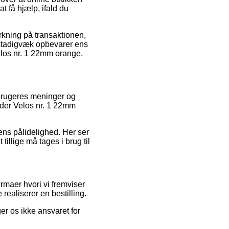
t få hjælp, ifald du
irkning på transaktionen,
n stadigvæk opbevarer ens
los nr. 1 22mm orange,
e brugeres meninger og
nder Velos nr. 1 22mm
ens pålidelighed. Her ser
illige må tages i brug til
rmaer hvori vi fremviser
realiserer en bestilling.
r os ikke ansvaret for