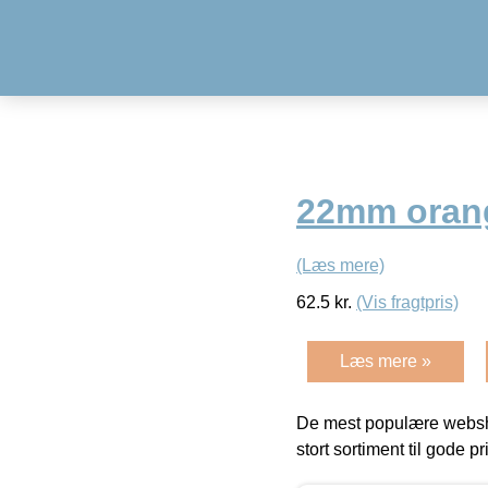
22mm oran
(Læs mere)
62.5
kr.
(Vis fragtpris)
Læs mere »
De mest populære websho
stort sortiment til gode pr