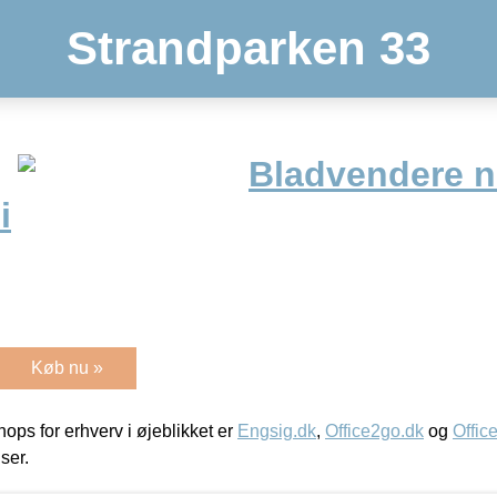
Strandparken 33
Bladvendere n
i
Køb nu »
ps for erhverv i øjeblikket er
Engsig.dk
,
Office2go.dk
og
Offic
iser.