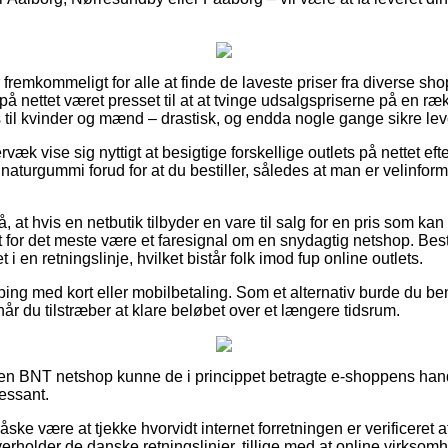
fremkommeligt for alle at finde de laveste priser fra diverse sho
 nettet været presset til at at tvinge udsalgspriserne på en ræ
es til kvinder og mænd – drastisk, og endda nogle gange sikre le
væk vise sig nyttigt at besigtige forskellige outlets på nettet ef
turgummi forud for at du bestiller, således at man er velinformere
, at hvis en netbutik tilbyder en vare til salg for en pris som kan 
for det meste være et faresignal om en snydagtig netshop. Besti
i en retningslinje, hvilket bistår folk imod fup online outlets.
ping med kort eller mobilbetaling. Som et alternativ burde du b
 når du tilstræber at klare beløbet over et længere tidsrum.
en BNT netshop kunne de i princippet betragte e-shoppens hand
ressant.
ke være at tjekke hvorvidt internet forretningen er verificeret af
rholder de danske retningslinjer, tillige med at online virksomh