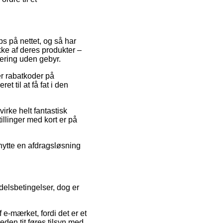
ps på nettet, og så har
kke af deres produkter –
vering uden gebyr.
ter rabatkoder på
t til at få fat i den
virke helt fantastisk
llinger med kort er på
enytte en afdragsløsning
elsbetingelser, dog er
 e-mærket, fordi det er et
eden tit føres tilsyn med