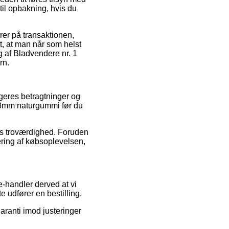
til opbakning, hvis du
rer på transaktionen,
gt, at man når som helst
g af Bladvendere nr. 1
rn.
ugeres betragtninger og
1 13mm naturgummi før du
ns troværdighed. Foruden
ering af købsoplevelsen,
-handler derved at vi
 udfører en bestilling.
garanti imod justeringer