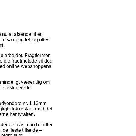
 nu at afsende til en
tså rigtig let, og oftest
i.
du arbejder. Fragtformen
elige fragtmetode vil dog
ge ved online webshoppens
almindeligt væsentlig om
 det estimerede
ladvendere nr. 1 13mm
gtigt klokkeslæt, med det
rne har fyraften.
gældende hvis man handler
 de fleste tilfælde –
rdre til et