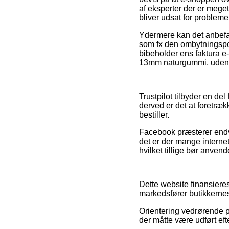
af eksperter der er meget
bliver udsat for problem
Ydermere kan det anbefal
som fx den ombytningspoli
bibeholder ens faktura e-
13mm naturgummi, uden he
Trustpilot tilbyder en de
derved er det at foretræk
bestiller.
Facebook præsterer endv
det er der mange interne
hvilket tillige bør anvend
Dette website finansiere
markedsfører butikkernes
Orientering vedrørende pr
der måtte være udført ef