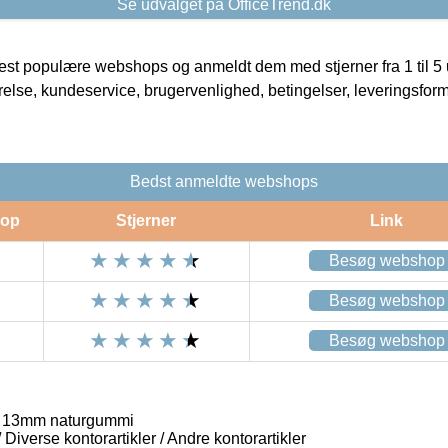
Se udvalget på OfficeTrend.dk
t populære webshops og anmeldt dem med stjerner fra 1 til 5 ud
rrelse, kundeservice, brugervenlighed, betingelser, leveringsfor
Bedst anmeldte webshops
op
Stjerner
Link
Besøg webshop
Besøg webshop
Besøg webshop
1 13mm naturgummi
/ Diverse kontorartikler / Andre kontorartikler