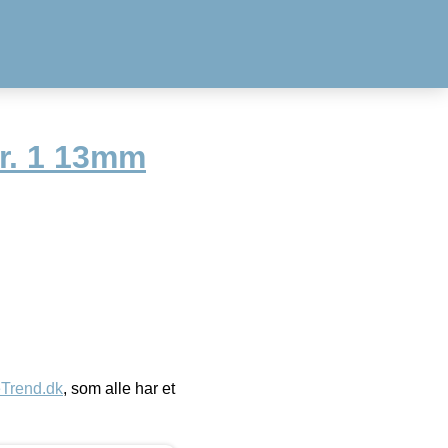
r. 1 13mm
eTrend.dk
, som alle har et