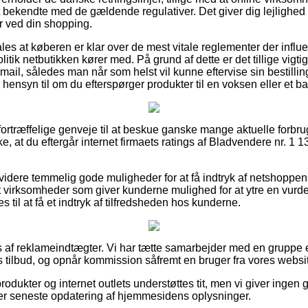
 bekendte med de gældende regulativer. Det giver dig lejlighed 
er ved din shopping.
es at køberen er klar over de mest vitale reglementer der influe
tik netbutikken kører med. På grund af dette er det tillige vigti
mail, således man når som helst vil kunne eftervise sin bestillin
nsyn til om du efterspørger produkter til en voksen eller et ba
l fortræffelige genveje til at beskue ganske mange aktuelle forbr
ke, at du eftergår internet firmaets ratings af Bladvendere nr. 
idere temmelig gode muligheder for at få indtryk af netshoppe
t virksomheder som giver kunderne mulighed for at ytre en vurd
es til at få et indtryk af tilfredsheden hos kunderne.
s af reklameindtægter. Vi har tætte samarbejder med en gruppe e
 tilbud, og opnår kommission såfremt en bruger fra vores website
odukter og internet outlets understøttes tit, men vi giver ingen 
ter seneste opdatering af hjemmesidens oplysninger.