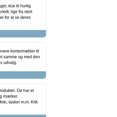
, klar til hurtig
edt, lige fra stort
er for at se deres
evere kontormøbler til
 det samme og med den
es udvalg.
rodukter. De har et
og mærker,
foto, tasker m.m. Klik