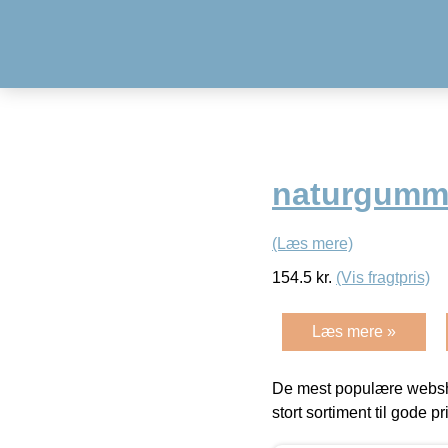
naturgumm
(Læs mere)
154.5
kr.
(Vis fragtpris)
Læs mere »
De mest populære websho
stort sortiment til gode pr