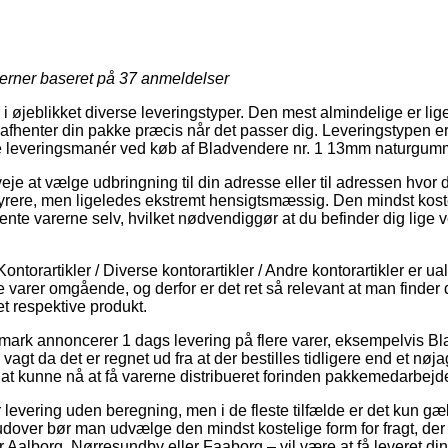
jerner baseret på
37
anmeldelser
 øjeblikket diverse leveringstyper. Den mest almindelige er lige
fhenter din pakke præcis når det passer dig. Leveringstypen er al
e leveringsmanér ved køb af Bladvendere nr. 1 13mm naturgumm
je at vælge udbringning til din adresse eller til adressen hvor 
e dyrere, men ligeledes ekstremt hensigtsmæssig. Den mindst kost
 hente varerne selv, hvilket nødvendiggør at du befinder dig li
ontorartikler / Diverse kontorartikler / Andre kontorartikler er u
 varer omgående, og derfor er det ret så relevant at man finder
t respektive produkt.
mark annoncerer 1 dags levering på flere varer, eksempelvis B
gt da det er regnet ud fra at der bestilles tidligere end et nøja
il at kunne nå at få varerne distribueret forinden pakkemedarbejde
 levering uden beregning, men i de fleste tilfælde er det kun 
udover bør man udvælge den mindst kostelige form for fragt, der i
 Aalborg, Nørresundby eller Faaborg – vil være at få leveret din o