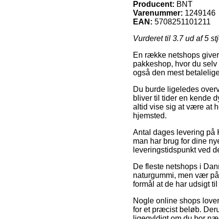
Producent:
BNT
Varenummer:
1249146
EAN:
5708251101211
Vurderet til
3.7
ud af 5 st
En række netshops giver i
pakkeshop, hvor du selv a
også den mest betalelig
Du burde ligeledes overve
bliver til tider en kend
altid vise sig at være at
hjemsted.
Antal dages levering på K
man har brug for dine nye
leveringstidspunkt ved de
De fleste netshops i Dan
naturgummi, men vær på va
formål at de har udsigt t
Nogle online shops lover
for et præcist beløb. Der
ligegyldigt om du bor nær