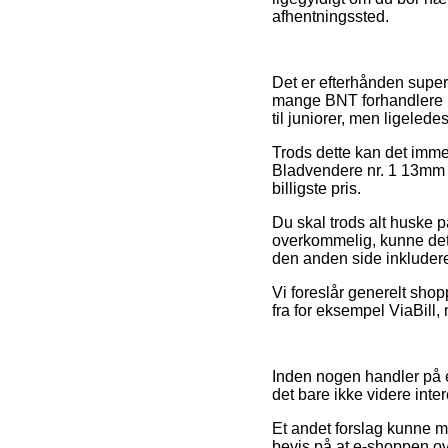
afhentningssted.
Det er efterhånden super 
mange BNT forhandlere på
til juniorer, men ligeled
Trods dette kan det immer
Bladvendere nr. 1 13mm na
billigste pris.
Du skal trods alt huske på
overkommelig, kunne det 
den anden side inkluderet 
Vi foreslår generelt shop
fra for eksempel ViaBill,
Inden nogen handler på 
det bare ikke videre inte
Et andet forslag kunne mås
bevis på at e-shoppen ove